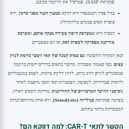
שנקראת SASP), שמרעיל את הרקמה סביבם.
בגיל צעיר הסנסנציה היא דווקא
מנגנון הגנה מפני סרטן
, היא
עוצרת תאים פגומים מלהתחלק.
הבעיה היא ש
מערכת חיסון צעירה מנקה אותם, ומערכת
מזדקנת מפסיקה לעשות זאת
, אז הם מצטברים.
וכאן הנקודה החשובה:
גם כמות קטנה של תאי זומבי גורמת לנזק
עצום
. כפי שאמור מסבירה, מדובר בתאים בודדים יחסית ברקמה
שמסוגלים לזרוע הרס נרחב, להזין דלקת כרונית, לפגוע במטבוליזם
ולהאיץ שבריריות. למעשה, הצטברות תאי זומבי נחשבת לאחד
מ
סימני ההיכר המרכזיים של ההזדקנות
. מחיקת התאים האלה,
בשיטה שנקראת
סנוליזה (Senolysis)
, היא אחת מההתערבויות
המבטיחות ביותר בתחום.
הקשר לתאי CAR-T: למה דווקא הם?