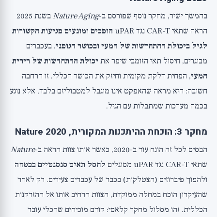
בהמשך ישיר, מחקר נוסף שפורסם ב-
Nature Aging
בשנת 2025
הראה שתאי CAR-T נגד uPAR
הופכים ומונעים פגיעות הקשורות
לגיל ביכולת ההתחדשות של המעי ובכושר הגופני
. בעכברים
מבוגרים, חיסול תאי הזומבי שיפר את
יכולת ההתחדשות של רירית
המעי
, הפחית דלקת מקומית וחיזק את הכושר הכללי. זו הרחבה
חשובה: היא מראה שהאפקט אינו מוגבל למטבוליזם בלבד, אלא נוגע
בכמה מערכות שמתבלות עם הגיל.
מחקר 3: הוכחת ההיתכנות המקורית, Nature 2020
הבסיס לכל זה הונח עוד ב-2020, כאשר אותו צוות הראה ב-
Nature
שתאי CAR-T נגד uPAR מסוגלים
לחסל תאים סנסנטיים בבטחה
ולהפוך פיברוזיס (הצטלקות) בכבד של עכברים צעירים. רק לאחר
שהעיקרון הוכח במחלה ממוקדת, הצוות הרחיב אותו אל ההזדקנות
הכללית. זהו מסלול מחקר קלאסי: קודם מוכיחים שהכלי עובד