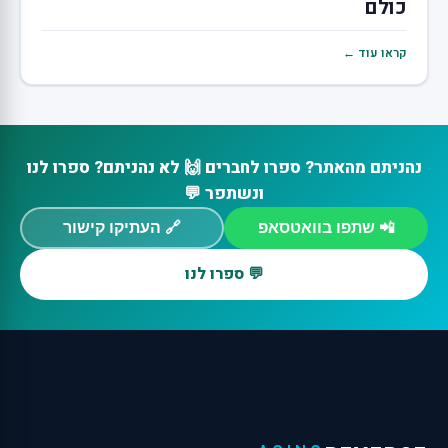
כולם
קראו עוד ←
נהניתם מהאתר? ספרו לחברים 🙌 לא נהניתם? ספרו לנו
ונשתפר 💬
📲 שתפו בוואטסאפ
🔗 העתיקו קישור
💬 ספרו לנו