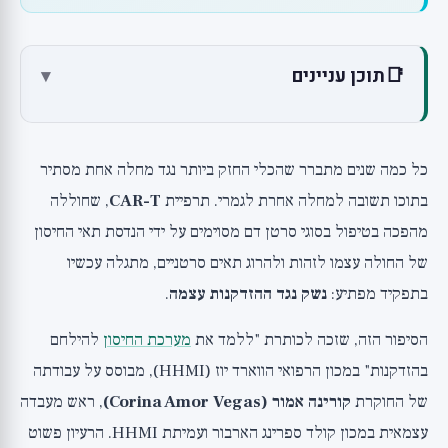
📑
תוכן עניינים
▾
מה זה תאי זומבי, ומה הקשר לחיסון?
הקשר לתאי CAR-T: למה דווקא הם?
כל כמה שנים מתברר שהכלי החזק ביותר נגד מחלה אחת מסתיר
הראיות הנוכחיות
בתוכו תשובה למחלה אחרת לגמרי. תרפיית
CAR-T
, שחוללה
מחקר 1: תאי CAR-T סנוליטיים והמטבוליזם, Nature
מהפכה בטיפול בסוגי סרטן דם מסוימים על ידי הנדסת תאי החיסון
Aging 2024
של החולה עצמו לזהות ולהרוג תאים סרטניים, מתגלה עכשיו
מחקר 2: שיקום רקמת המעי והכושר הגופני, Nature
בתפקיד מפתיע:
נשק נגד ההזדקנות עצמה
.
Aging 2025
מחקר 3: הוכחת ההיתכנות המקורית, Nature 2020
הסיפור הזה, שזכה לכותרת "ללמד את
מערכת החיסון
להילחם
מה עם גישות חיסוניות אחרות נגד תאי זומבי?
בהזדקנות" במכון הרפואי הווארד יוז (HHMI), מבוסס על עבודתה
של החוקרת
קורינה אמור (Corina Amor Vegas)
, ראש מעבדה
האם אנחנו אמורים להתרגש, או להמתין?
עצמאית במכון קולד ספרינג הארבור ועמיתת HHMI. הרעיון פשוט
מה כן לקחת מהמחקר?