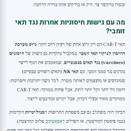
ובטוח בהקשר צר, ורק אז בודקים אותו בזירה הרחבה.
מה עם גישות חיסוניות אחרות נגד תאי
זומבי?
תאי CAR-T הם רק זרוע אחת של רעיון רחב יותר:
גיוס מערכת
החיסון לניקוי תאי זומבי
. במקביל נחקרות גם גישות של
חיסונים
(vaccines) נגד תאים סנסנטיים
, שמאמנים את הגוף לייצר
נוגדנים נגד סמני זומבי, וגם
תאי NK
(תאים רוצחים טבעיים)
שמונדסים או מועצמים לאותה מטרה. לכל גישה יתרונות וחסרונות:
חיסון זול יותר וקל יותר לתת, אבל פחות ממוקד; תאי CAR-T
ממוקדים מאוד ובעלי זיכרון, אבל יקרים ומורכבים לייצור.
הכיוון הזה משתלב גם עם משפחת התרופות ה
סנוליטיות
הקיימות
(כמו פיסטין וקוורצטין, או השילוב
דאסאטיניב
פלוס קוורצטין).
ההבדל המהותי הוא שהתרופות הכימיות פועלות בגל קצר וחד פעמי,