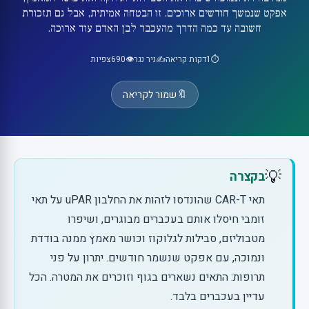
אפקט שנמשך חודשים ארוכים. זו הבטחה אמיתית, אבל גם תזכורת
חשובה עד כמה הדרך מהעכבר לבן האדם עוד ארוכה.
⏱️
1
דקות קריאה
✍️
ניר נגר
👁️
690
צפיות
🔖
שמור לקריאה
💡
בקצרה
תאי CAR-T שהונדסו לזהות את החלבון uPAR על תאי
זומבי חיסלו אותם בעכברים מבוגרים, ושיפרו
מטבוליזם, סבילות לגלוקוז וכושר מאמץ ממנה בודדת
ונמוכה, עם אפקט שנשמר חודשים. יתרון על פני
תרופות: התאים נשארים בגוף וזוכרים את המטרה. הכל
עדיין בעכברים בלבד.