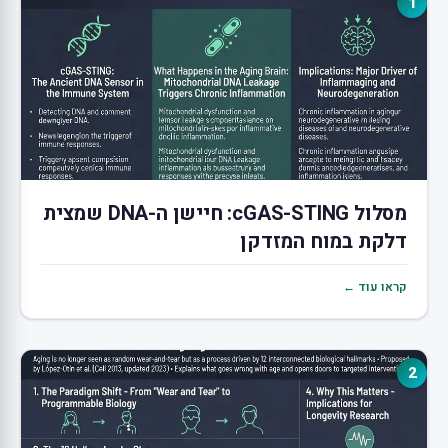
1
מסלול cGAS-STING: חיישן ה-DNA שמצית
דלקת במוח המזדקן
קראו עוד ←
2