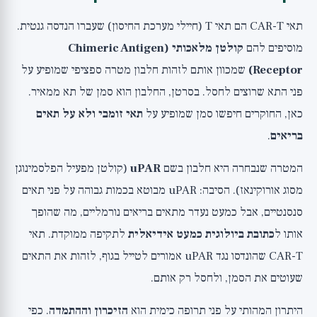
תאי CAR-T הם תאי T (חיילי מערכת החיסון) שעברו הנדסה גנטית.
מוסיפים להם
קולטן מלאכותי (Chimeric Antigen
Receptor)
שמכוון אותם לזהות חלבון מטרה ספציפי שמופיע על
פני התא שרוצים לחסל. בסרטן, החלבון הוא סמן של תא ממאיר.
כאן, החוקרים חיפשו סמן שמופיע על
תאי זומבי ולא על תאים
בריאים
.
המטרה שנבחרה היא חלבון בשם
uPAR
(קולטן מפעיל הפלסמינוגן
מסוג אורוקינאז). הסיבה: uPAR מבוטא בכמות גבוהה על פני תאים
סנסנטיים, אבל כמעט נעדר מתאים בריאים נורמליים, מה שהופך
אותו ל
כתובת ביולוגית כמעט אידיאלית
לתקיפה ממוקדת. תאי
CAR-T שהונדסו נגד uPAR אמורים לטייל בגוף, לזהות את התאים
שעוטים את הסמן, ולחסל רק אותם.
היתרון המהותי על פני תרופה כימית הוא
הזיכרון וההתמדה
. כפי