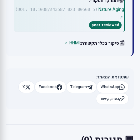
📚
המחקר המקורי:
Nature Aging
(DOI: 10.1038/s43587-023-00560-5)
↗
peer-reviewed
📰
HHMI
סיקור בכלי תקשורת:
↗
שתפו את המאמר:
X
Facebook
Telegram
WhatsApp
העתק קישור