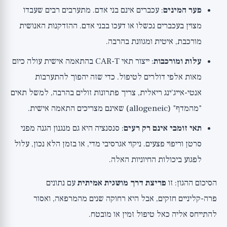
פער המינים
: עכברים אינם בני אדם. מתערבים רבים שעבדו
מצוין בעכברים נכשלו או דעכו בבני אדם. ההזדקנות האנושית
מורכבת, איטית ומגוונת בהרבה.
עלות ומורכבות
: ייצור תאי CAR-T בהתאמה אישית עולה כיום
מאות אלפי דולרים לטיפול. כדי שזה יהפוך להתערבות
אנטי-אייג'ינג ריאלית, צריך פתרונות זולים בהרבה, למשל תאים
"מהמדף" (allogeneic) שאינם מצריכים התאמה אישית.
תאי זומבי אינם רק רעים
: סנסנציה היא גם מנגנון הגנה מפני
סרטן וריפוי פצעים. ניקוי אגרסיבי מדי, או בזמן הלא נכון, עלול
לפגוע ביכולות החיוניות האלה.
הסיכום ההגון: זו
פריצת דרך מושגית אמיתית
עם נתונים
פרה-קליניים חזקים, אבל היא רחוקה שנים מהמרפאה, ואסור
להתייחס אליה כאל טיפול זמין או מובטח.