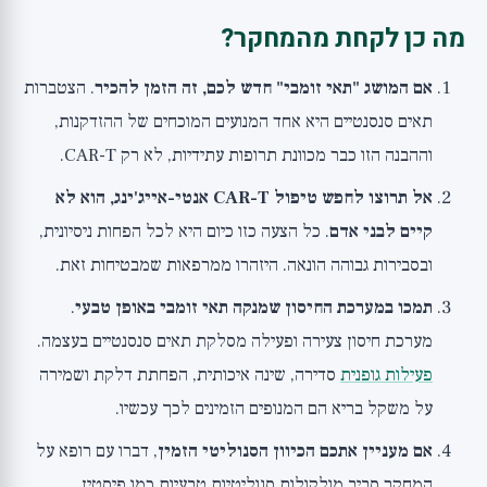
מה כן לקחת מהמחקר?
אם המושג "תאי זומבי" חדש לכם, זה הזמן להכיר
. הצטברות
תאים סנסנטיים היא אחד המנועים המוכחים של ההזדקנות,
וההבנה הזו כבר מכוונת תרופות עתידיות, לא רק CAR-T.
אל תרוצו לחפש טיפול CAR-T אנטי-אייג'ינג, הוא לא
קיים לבני אדם
. כל הצעה כזו כיום היא לכל הפחות ניסיונית,
ובסבירות גבוהה הונאה. היזהרו ממרפאות שמבטיחות זאת.
תמכו במערכת החיסון שמנקה תאי זומבי באופן טבעי
.
מערכת חיסון צעירה ופעילה מסלקת תאים סנסנטיים בעצמה.
פעילות גופנית
סדירה, שינה איכותית, הפחתת דלקת ושמירה
על משקל בריא הם המנופים הזמינים לכך עכשיו.
אם מעניין אתכם הכיוון הסנוליטי הזמין
, דברו עם רופא על
המחקר סביב מולקולות סנוליטיות טבעיות כמו פיסטין