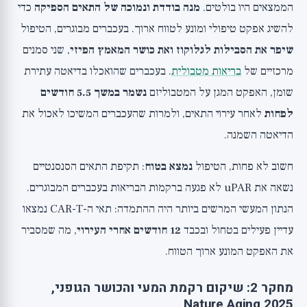
הממצאים היו בולטים.
מנה בודדת ונמוכה של התאים הספיקה
כדי
להשיג אפקט טיפולי ומונע לטווח ארוך. בעכברים מבוגרים, הטיפול
שיפר את הסבילות לגלוקוז ואת כושר המאמץ הפיזי
, שני סמנים
מרכזיים של
בריאות מטבולית
. בעכברים שהואכלו בדיאטה עתירת
שומן, האפקט המגן על המטבוליזם
נשמר במשך 5.5 חודשים
לפחות
לאחר עירוי התאים, ולמרות שהעכברים המשיכו לאכול את
הדיאטה השמנה.
חשוב לא פחות, הטיפול
נמצא בטוח
: תקיפת התאים הסנסנטיים
נשאה את uPAR לא פגעה ברקמות הבריאות בעכברים המבוגרים.
הנתון המעשי המרשים ביותר היה ההתמדה: תאי ה-CAR-T נמצאו
עדיין פעילים בטחול ובכבד
12 חודשים אחרי העירוי
, מה שמסביר
את האפקט המונע ארוך הטווח.
מחקר 2: שיקום רקמת המעי והכושר הגופני,
Nature Aging 2025