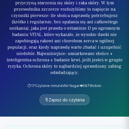
przyczyną starzenia się skóry i raka skóry. W tym
przewodniku szczerze rozłożyliśmy to napięcie na
czynniki pierwsze: ile słońca naprawdę potrzebujesz
(krótko i regularnie, bez opalania się ani całkowitego
unikania), jaka jest prawda o witaminie D po ogromnym
badaniu VITAL, które wykazało, że wysokie dawki nie
zapobiegają rakowi ani chorobom serca w ogólnej
populacji, oraz kiedy naprawdę warto zbadać i uzupełnić
niedobór. Najważniejsze: umiarkowane słońce +
inteligentna ochrona + badanie krwi, jeśli jesteś w grupie
ryzyka. Ochrona skóry to najbardziej sprawdzony zabieg
odmładzający.
⏱️
17
Czytanie minut
✍️
Nir Nagar
👁️
587
Widoki
🔖
Zapisz do czytania