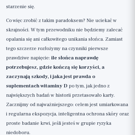
starzenie się.
regularnie, w zależności od typu skóry
Ochrona skóry, która działa: to
Co więc zrobić z takim paradoksem? Nie uciekać w
prawdziwy zabieg odmładzający
skrajności. W tym przewodniku nie będziemy zalecać
Suplementy i szczególne przypadki
opalania się ani całkowitego unikania słońca. Zamiast
szczerze: kiedy tak, a kiedy nie
tego szczerze rozłożymy na czynniki pierwsze
Najważniejsze: praktyczna lista kontrolna
prawdziwe napięcie:
ile słońca naprawdę
potrzebujesz, gdzie kończą się korzyści, a
zaczynają szkody, i jaka jest prawda o
suplementach witaminy D
po tym, jak jedno z
największych badań w historii przetasowało karty.
Zacznijmy od najważniejszego: celem jest umiarkowana
i regularna ekspozycja, inteligentna ochrona skóry oraz
proste badanie krwi, jeśli jesteś w grupie ryzyka
niedoboru.