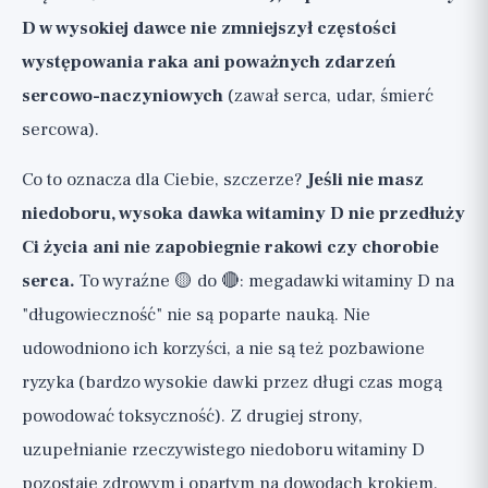
D w wysokiej dawce nie zmniejszył częstości
występowania raka ani poważnych zdarzeń
sercowo-naczyniowych
(zawał serca, udar, śmierć
sercowa).
Co to oznacza dla Ciebie, szczerze?
Jeśli nie masz
niedoboru, wysoka dawka witaminy D nie przedłuży
Ci życia ani nie zapobiegnie rakowi czy chorobie
serca.
To wyraźne 🟡 do 🔴: megadawki witaminy D na
"długowieczność" nie są poparte nauką. Nie
udowodniono ich korzyści, a nie są też pozbawione
ryzyka (bardzo wysokie dawki przez długi czas mogą
powodować toksyczność). Z drugiej strony,
uzupełnianie rzeczywistego niedoboru witaminy D
pozostaje zdrowym i opartym na dowodach krokiem.