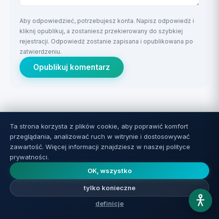
Aby odpowiedzieć, potrzebujesz konta. Napisz odpowiedź i
kliknij opublikuj, a zostaniesz przekierowany do szybkiej
rejestracji. Odpowiedź zostanie zapisana i opublikowana po
zatwierdzeniu.
Opublikuj komentarz
Bądź pierwszą osobą, która skomentuje artykuł.
Ta strona korzysta z plików cookie, aby poprawić komfort
przeglądania, analizować ruch w witrynie i dostosowywać
zawartość. Więcej informacji znajdziesz w naszej polityce
prywatności.
OK, wszystko
tylko konieczne
Powiązane artykuły
definicje