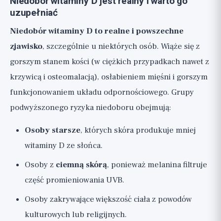
Niedobór witaminy D jest realny i warto go
uzupełniać
Niedobór witaminy D to realne i powszechne
zjawisko
, szczególnie u niektórych osób. Wiąże się z
gorszym stanem kości (w ciężkich przypadkach nawet z
krzywicą i osteomalacją), osłabieniem mięśni i gorszym
funkcjonowaniem układu odpornościowego. Grupy
podwyższonego ryzyka niedoboru obejmują:
Osoby starsze
, których skóra produkuje mniej
witaminy D ze słońca.
Osoby z
ciemną skórą
, ponieważ melanina filtruje
część promieniowania UVB.
Osoby zakrywające większość ciała z powodów
kulturowych lub religijnych.