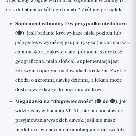
Więc kiedy w ogóle warto brać suplement witaminy D i
co z debatami wokół tego tematu? Zróbmy porządek.
Suplement witaminy D w przypadku niedoboru
(🟢)
: Jeśli badanie krwi wykaże niski poziom lub
jeśli jesteś w wyraźnej grupie ryzyka (osoba starsza,
ciemna skóra, zakryte ciało, północna szerokość
geograficzna, mało słońca), suplementacja jest
zdrowym i opartym na dowodach krokiem. Zwykle
chodzi o skromną dawkę dzienną, a lekarz może
dostosować dawkę do poziomu we krwi.
Megadawki na "długowieczność" (🟡 do 🔴)
: Jak
widzieliśmy w badaniu VITAL, nie ma podstaw do
przyjmowania wysokich dawek, jeśli nie masz
niedoboru, w nadziei na zapobieganie rakowi lub