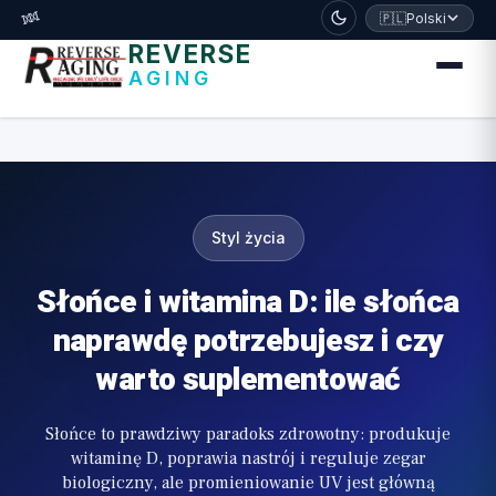
דלג לתוכן הראשי
🧬
🇵🇱
Polski
REVERSE
AGING
Styl życia
Słońce i witamina D: ile słońca
naprawdę potrzebujesz i czy
warto suplementować
Słońce to prawdziwy paradoks zdrowotny: produkuje
witaminę D, poprawia nastrój i reguluje zegar
biologiczny, ale promieniowanie UV jest główną