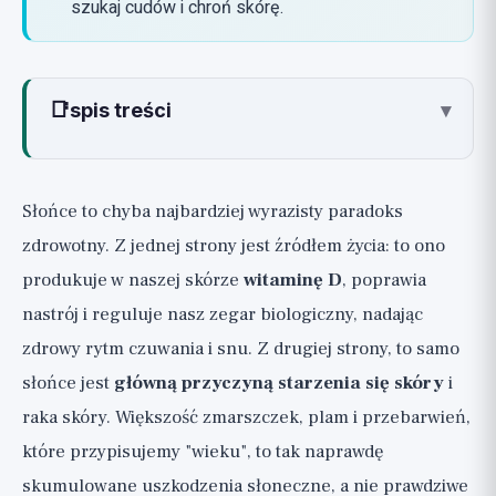
szukaj cudów i chroń skórę.
📑
spis treści
▾
Co słońce robi dobrze: witamina D, nastrój
i zegar biologiczny
Słońce to chyba najbardziej wyrazisty paradoks
Co słońce robi źle: UV, starzenie się skóry
zdrowotny. Z jednej strony jest źródłem życia: to ono
i rak
produkuje w naszej skórze
witaminę D
, poprawia
Witamina D szczerze: kto ma niedobór,
nastrój i reguluje nasz zegar biologiczny, nadając
jak badać i czego uczy badanie VITAL
zdrowy rytm czuwania i snu. Z drugiej strony, to samo
Niedobór witaminy D jest realny i warto go
słońce jest
główną przyczyną starzenia się skóry
i
uzupełniać
raka skóry. Większość zmarszczek, plam i przebarwień,
Ale nie oczekuj cudu: czego dowiedzieliśmy
które przypisujemy "wieku", to tak naprawdę
się z badania VITAL
skumulowane uszkodzenia słoneczne, a nie prawdziwe
Ile słońca jest "rozsądne": krótko,