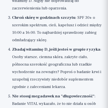
witaminy D. Nigdy nie doprowadzaj do
zaczerwienienia lub oparzenia.
Chroń skórę w godzinach szczytu
: SPF 30+ o
szerokim spektrum, cień, kapelusz i odzież między
10:00 a 16:00. To najbardziej sprawdzony zabieg
odmładzający skórę.
Zbadaj witaminę D, jeśli jesteś w grupie ryzyka
:
Osoby starsze, ciemna skóra, zakryte ciało,
północna szerokość geograficzna lub rzadkie
wychodzenie na zewnątrz? Poproś o badanie krwi i
uzupełnij rzeczywisty niedobór suplementem
zgodnie z zaleceniami lekarza.
Nie stosuj megadawek na "długowieczność"
:
Badanie VITAL wykazało, że to nie działa u osób