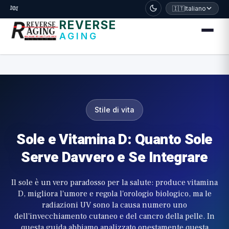
דלג לתוכן הראשי
🧬
🇮🇹
Italiano
REVERSE
AGING
Stile di vita
Sole e Vitamina D: Quanto Sole
Serve Davvero e Se Integrare
Il sole è un vero paradosso per la salute: produce vitamina
D, migliora l'umore e regola l'orologio biologico, ma le
radiazioni UV sono la causa numero uno
dell'invecchiamento cutaneo e del cancro della pelle. In
questa guida abbiamo analizzato onestamente questa