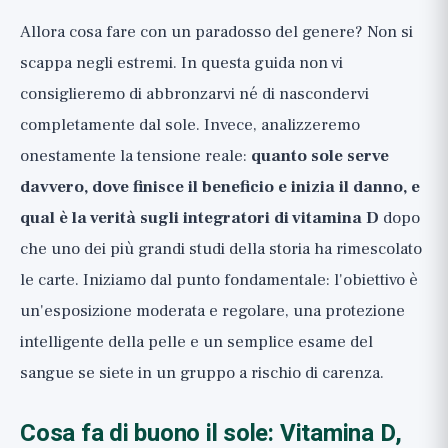
regolare, in base al tipo di pelle
Allora cosa fare con un paradosso del genere? Non si
Protezione della pelle che funziona:
scappa negli estremi. In questa guida non vi
Questo è il vero passo antietà
consiglieremo di abbronzarvi né di nascondervi
Integratori e casi speciali onestamente:
completamente dal sole. Invece, analizzeremo
Quando sì e quando no
onestamente la tensione reale:
quanto sole serve
Il punto fondamentale: Checklist pratica
davvero, dove finisce il beneficio e inizia il danno, e
qual è la verità sugli integratori di vitamina D
dopo
che uno dei più grandi studi della storia ha rimescolato
le carte. Iniziamo dal punto fondamentale: l'obiettivo è
un'esposizione moderata e regolare, una protezione
intelligente della pelle e un semplice esame del
sangue se siete in un gruppo a rischio di carenza.
Cosa fa di buono il sole: Vitamina D,