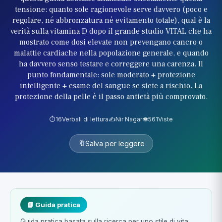
tensione: quanto sole ragionevole serve davvero (poco e
regolare, né abbronzatura né evitamento totale), qual è la
verità sulla vitamina D dopo il grande studio VITAL che ha
mostrato come dosi elevate non prevengano cancro o
malattie cardiache nella popolazione generale, e quando
ha davvero senso testare e correggere una carenza. Il
punto fondamentale: sole moderato + protezione
intelligente + esame del sangue se siete a rischio. La
protezione della pelle è il passo antietà più comprovato.
⏱️
16
Verbali di lettura
✍️
Nir Nagar
👁️
561
Viste
🔖
Salva per leggere
📘 Guida pratica
Guida pratica basata sulla ricerca per uno stile di vita.