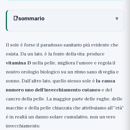
📑
sommario
▾
Cosa fa di buono il sole: Vitamina D,
umore e orologio biologico
Il sole è forse il paradosso sanitario più evidente che
Cosa fa di male il sole: UV,
esista. Da un lato, è la fonte della vita: produce
invecchiamento cutaneo e cancro
vitamina D
nella pelle, migliora l'umore e regola il
Vitamina D onestamente: Chi è in
nostro orologio biologico su un ritmo sano di veglia e
carenza, come testarla e cosa insegna lo
sonno. Dall'altro lato, quello stesso sole è
la causa
studio VITAL
numero uno dell'invecchiamento cutaneo
e del
La carenza di vitamina D è reale e vale la pena
cancro della pelle. La maggior parte delle rughe, delle
correggerla
macchie e della pelle chiazzata che attribuiamo all'"età"
Ma non aspettatevi miracoli: cosa ha rivelato lo
è in realtà un danno solare cumulativo, non un vero
studio VITAL
invecchiamento.
Quanto sole è "ragionevole": Poco,