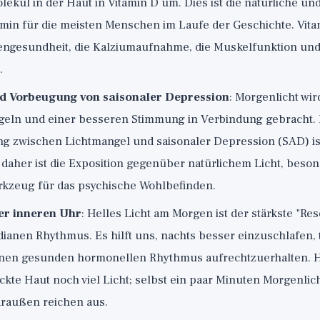
ekül in der Haut in Vitamin D um. Dies ist die natürliche un
amin für die meisten Menschen im Laufe der Geschichte. Vitam
engesundheit, die Kalziumaufnahme, die Muskelfunktion und
.
 Vorbeugung von saisonaler Depression
: Morgenlicht wi
geln und einer besseren Stimmung in Verbindung gebracht.
zwischen Lichtmangel und saisonaler Depression (SAD) is
 daher ist die Exposition gegenüber natürlichem Licht, beso
rkzeug für das psychische Wohlbefinden.
er inneren Uhr
: Helles Licht am Morgen ist der stärkste "Re
dianen Rhythmus. Es hilft uns, nachts besser einzuschlafen,
inen gesunden hormonellen Rhythmus aufrechtzuerhalten. 
kte Haut noch viel Licht; selbst ein paar Minuten Morgenlic
draußen reichen aus.