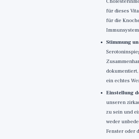
Cholesterinmol
für dieses Vit
für die Knoch
Immunsystem
Stimmung und
Serotoninspie
Zusammenhang 
dokumentiert,
ein echtes We
Einstellung d
unseren zirka
zu sein und e
weder unbedec
Fenster oder 