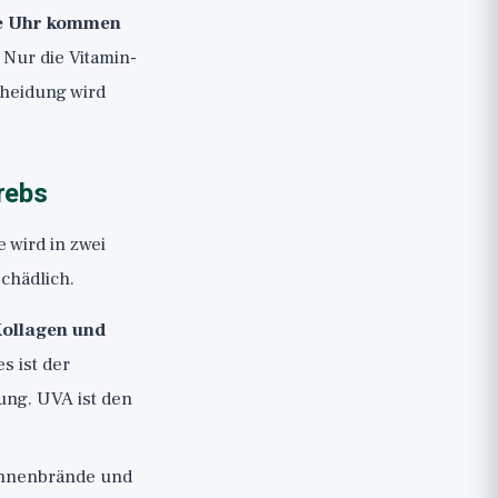
re Uhr kommen
 Nur die Vitamin-
cheidung wird
rebs
 wird in zwei
schädlich.
Kollagen und
es ist der
ung. UVA ist den
Sonnenbrände und