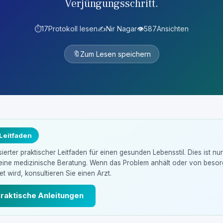
Verjüngungsschritt.
⏱️
17
Protokoll lesen
✍️
Nir Nagar
👁️
587
Ansichten
🔖
Zum Lesen speichern
 Leitfaden
erter praktischer Leitfaden für einen gesunden Lebensstil. Dies ist nu
keine medizinische Beratung. Wenn das Problem anhält oder von beso
t wird, konsultieren Sie einen Arzt.
praktische Anleitungen