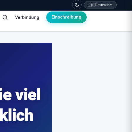
🇩🇪
Deutsch
Verbindung
Einschreibung
e viel
klich