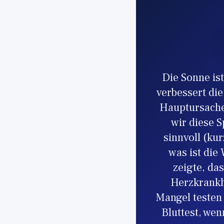
Die Sonne is
verbessert die
Hauptursache
wir diese S
sinnvoll (ku
was ist die
zeigte, da
Herzkrankhe
Mangel testen
Bluttest, wen