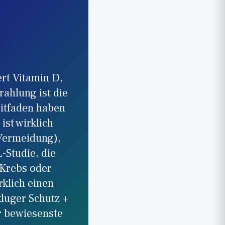
rt Vitamin D,
rahlung ist die
itfaden haben
ist wirklich
 Vermeidung),
-Studie, die
 Krebs oder
rklich einen
luger Schutz +
er bewiesenste