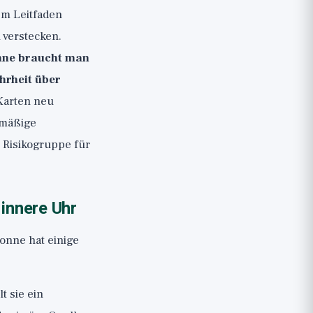
em Leitfaden
 verstecken.
onne braucht man
hrheit über
Karten neu
lmäßige
r Risikogruppe für
innere Uhr
Sonne hat einige
t sie ein