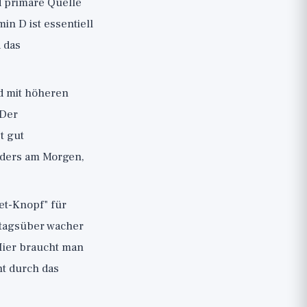
d primäre Quelle
in D ist essentiell
 das
rd mit höheren
 Der
t gut
nders am Morgen,
set-Knopf" für
 tagsüber wacher
Hier braucht man
ht durch das