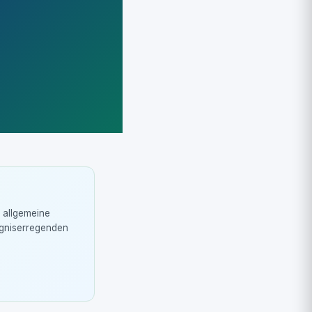
r allgemeine
rgniserregenden