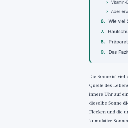
Vitamin-D
Aber erw
Wie viel
Hautschut
Präparat
Das Fazit
Die Sonne ist viell
Quelle des Lebens
innere Uhr auf ei
dieselbe Sonne
di
Flecken und die un
kumulative Sonnen