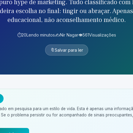
 puro hype de marketing. Tudo classificado com
deira escolha no final: tingir ou abraçar. Apena
educacional, não aconselhamento médico.
⏱️
20
Lendo minutos
✍️
Nir Nagar
👁️
561
Visualizações
🔖
Salvar para ler
ado em pesquisa para um estilo de vida. Esta é apenas uma informaç
 Se o problema persistir ou for acompanhado de sinais preocupantes