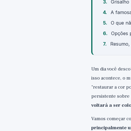
Grisalho
A famosa
O que não
Opções p
Resumo, 
Um dia você descob
isso acontece, o 
"restaurar a cor p
persistente sobre 
voltará a ser col
Vamos começar com
principalmente u