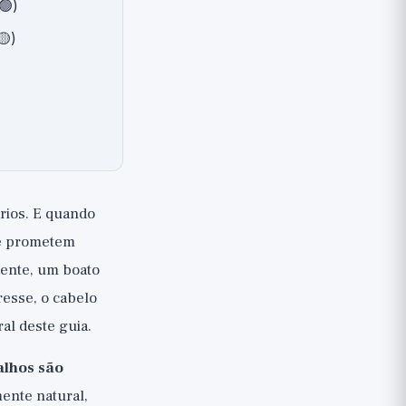
🟢)
🟡)
ários. E quando
ue prometem
lmente, um boato
resse, o cabelo
ral deste guia.
alhos são
ente natural,