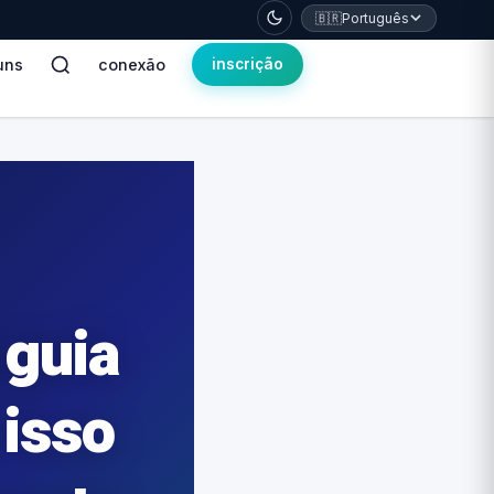
🇧🇷
Português
uns
conexão
inscrição
 guia
 isso