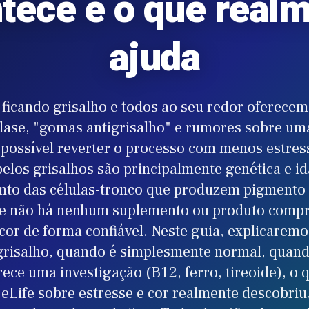
tece e o que real
ajuda
 ficando grisalho e todos ao seu redor oferece
talase, "gomas antigrisalho" e rumores sobre um
 possível reverter o processo com menos estres
elos grisalhos são principalmente genética e i
to das células-tronco que produzem pigmento 
, e não há nenhum suplemento ou produto comp
 cor de forma confiável. Neste guia, explicaremo
 grisalho, quando é simplesmente normal, quand
ece uma investigação (B12, ferro, tireoide), o 
eLife sobre estresse e cor realmente descobriu