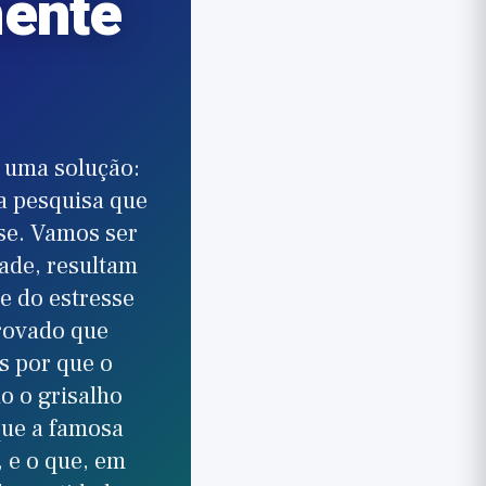
mente
m uma solução:
a pesquisa que
se. Vamos ser
dade, resultam
e do estresse
rovado que
s por que o
o o grisalho
que a famosa
, e o que, em