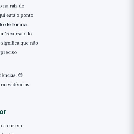
 na raiz do
ui está o ponto
do de forma
a "reversão do
significa que não
 preciso
dências, 🟡
ra evidências
or
m a cor em