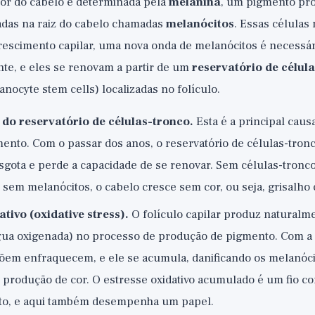
cor do cabelo é determinada pela
melanina
, um pigmento pr
zadas na raiz do cabelo chamadas
melanócitos
. Essas células
rescimento capilar, uma nova onda de melanócitos é necessár
e, e eles se renovam a partir de um
reservatório de célul
nocyte stem cells) localizadas no folículo.
do reservatório de células-tronco.
Esta é a principal caus
nto. Com o passar dos anos, o reservatório de células-tron
sgota e perde a capacidade de se renovar. Sem células-tronco
 sem melanócitos, o cabelo cresce sem cor, ou seja, grisalho
ativo (oxidative stress).
O folículo capilar produz naturalm
gua oxigenada) no processo de produção de pigmento. Com a 
em enfraquecem, e ele se acumula, danificando os melanóci
produção de cor. O estresse oxidativo acumulado é um fio co
to, e aqui também desempenha um papel.