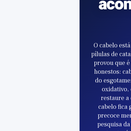
acon
O cabelo está
pílulas de ca
provou que é
honestos: cab
do esgotamen
oxidativo
restaure a
cabelo fica
precoce mer
pesquisa da 