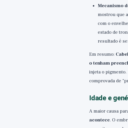
Mecanismo de
mostrou que a
com o envelhe
estado de tro
resultado é s
Em resumo:
Cabel
o tenham preenc
injeta o pigmento
comprovada de "p
Idade e gené
A maior causa para
acontece
. O embr