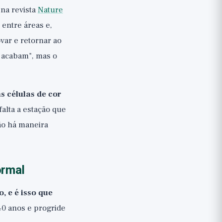
na revista
Nature
entre áreas e,
var e retornar ao
e acabam", mas o
s células de cor
falta a estação que
ão há maneira
ormal
, e é isso que
40 anos e progride