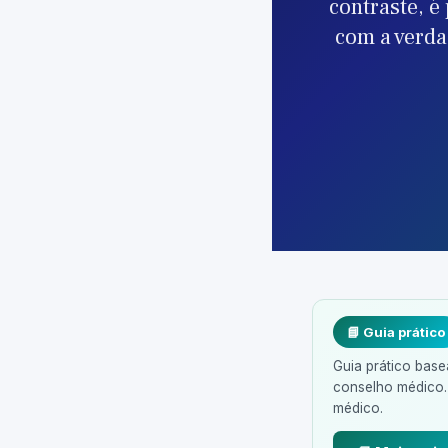
contraste, é
com a verda
📘 Guia prático
Guia prático base
conselho médico.
médico.