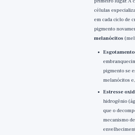
primeiro lugar. A 
células especiali
em cada ciclo de c
pigmento novament
melanócitos
(mela
Esgotamento 
embranquecime
pigmento se e
melanócitos e,
Estresse oxid
hidrogênio (á
que o decompõ
mecanismo de 
envelhecimen