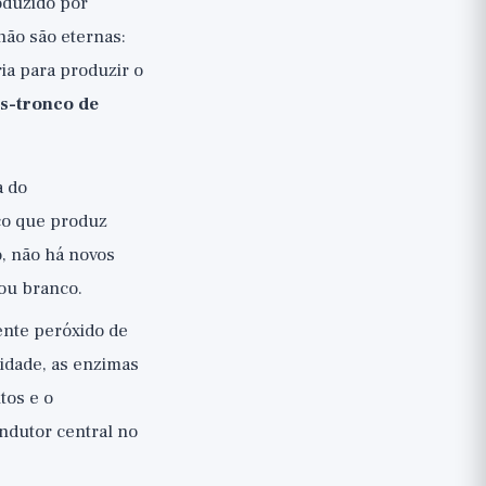
oduzido por
 não são eternas:
ia para produzir o
as-tronco de
a do
co que produz
, não há novos
 ou branco.
ente peróxido de
idade, as enzimas
tos e o
ndutor central no