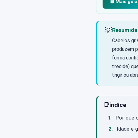
📘 Mais guia
💡
Resumida
Cabelos gri
produzem pi
forma confiá
tireoide) qu
tingir ou abr
📑
índice
Por que o
Idade e 