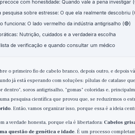
 precoce com honestidade: Quando vale a pena investigar (
 pesquisa sobre estresse: O que ela realmente descobriu (
 funciona: O lado vermelho da indústria antigrisalho (🔴)
ráticas: Nutrição, cuidados e a verdadeira escolha
lista de verificação e quando consultar um médico
re o primeiro fio de cabelo branco, depois outro, e depois v
mundo já está esperando com soluções: pílulas de catalase q
or dentro", soros antigrisalho, "gomas" coloridas e, principa
uma pesquisa científica que provou que, se reduzirmos o est
orido
. Então, vamos organizar isso, porque essa é a ideia cent
 a verdade honesta, porque ela é libertadora:
Cabelos gris
ma questão de genética e idade
. É um processo completam