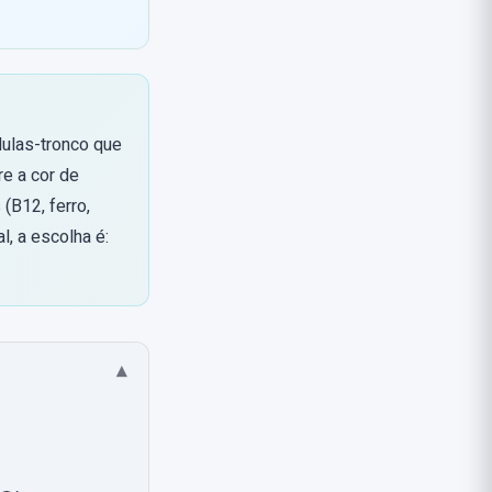
lulas-tronco que
e a cor de
(B12, ferro,
al, a escolha é:
▾