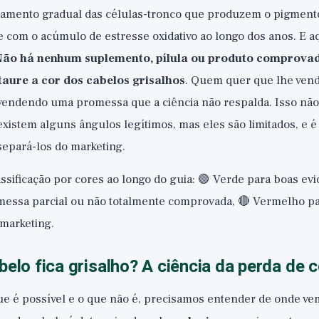
tamento gradual das células-tronco que produzem o pigmento
 com o acúmulo de estresse oxidativo ao longo dos anos. E aq
ão há nenhum suplemento, pílula ou produto comprova
taure a cor dos cabelos grisalhos
. Quem quer que lhe vend
 vendendo uma promessa que a ciência não respalda. Isso não 
 existem alguns ângulos legítimos, mas eles são limitados, e é
separá-los do marketing.
ificação por cores ao longo do guia: 🟢 Verde para boas evi
essa parcial ou não totalmente comprovada, 🔴 Vermelho pa
 marketing.
belo fica grisalho? A ciência da perda de c
ue é possível e o que não é, precisamos entender de onde ve