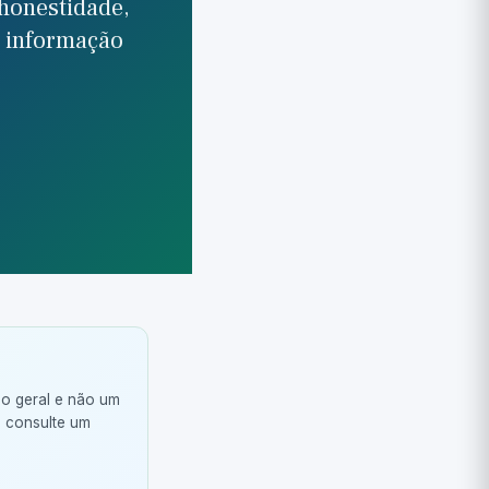
 honestidade,
s informação
ão geral e não um
, consulte um