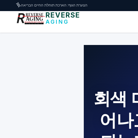
דלג לתוכן הראשי
🧬
הצערת הגוף: הארכת תוחלת החיים הבריאה
REVERSE
AGING
회색 
어나