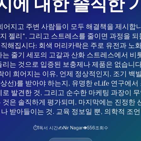
지에 대한 솔직한 
희어지고 주변 사람들이 모두 해결책을 제시합니
방지 젤리", 그리고 스트레스를 줄이면 과정을 
솔직해집시다: 회색 머리카락은 주로 유전과 노
는 줄기 세포의 고갈과 산화 스트레스에서 비
리는 것으로 입증된 보충제나 제품은 없습니다
이 희어지는 이유, 언제 정상적인지, 조기 백
, 갑상선)를 받아야 하는지, 유명한 eLife 연구에
제로 발견한 것, 그리고 순수한 마케팅 과장이 
든 것은 솔직하게 평가되며, 마지막에는 진정한
나 받아들이는 것. 교육 정보일 뿐, 의학적 조
⏱️
1
독서 시간
✍️
Nir Nagar
👁️
556
조회수