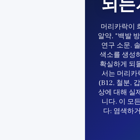
되는
머리카락이 
알약, "백발 
연구 소문. 
색소를 생성하
확실하게 되돌
서는 머리카락
(B12, 철분
상에 대해 실
니다. 이 모
다: 염색하거