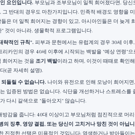
인 요인입니다.
부모님과 조부모님이 일찍 희어졌다면, 당신도
, 그 반대의 경우도 마찬가지입니다. 민족적 배경도 영향을 
람들은 더 일찍 희어지는 경향이 있고, 아시아인들은 더 늦게 
한" 것이 아니라, 생물학적 프로그램입니다.
대략적인 규칙".
피부과 문헌에서는 유럽계의 경우 30세 이후
아프리카인의 경우 40세 이후에 시작되는 백발을 "예상 연령"으
찍 희어지는 것을
조기 백발
이라고 하며, 이것이 때때로 확인해
(곧 자세히 설명).
 되돌릴 수 없습니다.
나이와 유전으로 인해 모낭이 희어지면,
는 입증된 방법은 없습니다. 식단을 개선하거나 스트레스를 
가 다시 갈색으로 "돌아오지" 않습니다.
해방감을 줍니다: 40대 이상이고 부모님처럼 점진적으로 머
병의 징후, 영양 결핍, 또는 당신이 고치거나 망친 것이 아닙
한 진정한 선택은 미용적인 것입니다: 염색하거나 받아들이는 