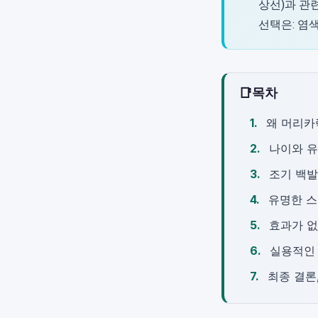
상선)과 관
선택은: 염
📑
목차
왜 머리카
나이와 유
조기 백발
유명한 스
효과가 없
실용적인 
최종 결론