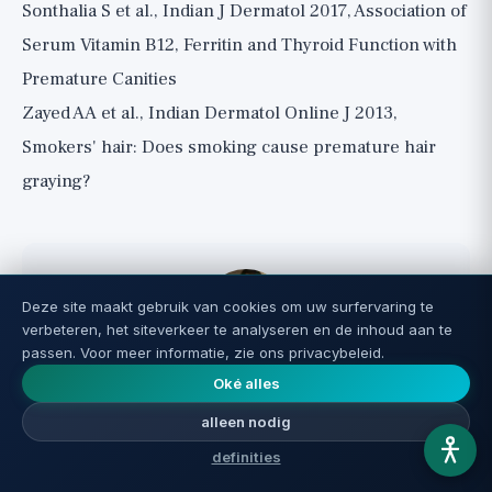
Sonthalia S et al., Indian J Dermatol 2017, Association of
Serum Vitamin B12, Ferritin and Thyroid Function with
Premature Canities
Zayed AA et al., Indian Dermatol Online J 2013,
Smokers' hair: Does smoking cause premature hair
graying?
Deze site maakt gebruik van cookies om uw surfervaring te
verbeteren, het siteverkeer te analyseren en de inhoud aan te
passen. Voor meer informatie, zie ons privacybeleid.
Nir Nagar
Oké alles
Nir Nagar, oprichter en redacteur van Reverse Aging
alleen nodig
en biohacker met meer dan 20 jaar praktische
definities
ervaring in langlevenonderzoek, supplementen en
gezondheidsoptimalisatie. Hij onderzoekt elk