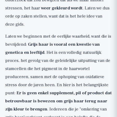
onderzoek dat zou bewijzen dat als we maar minder
Wat niet werkt: de rode kant van de anti-
stressen, het haar
weer gekleurd wordt
. Laten we dus
grijs industrie (🔴)
orde op zaken stellen, want dat is het hele idee van
Praktische mogelijkheden: voeding,
deze gids.
verzorging en de echte keuze
Laten we beginnen met de eerlijke waarheid, want die is
Bottom line, checklist en wanneer naar de
bevrijdend:
Grijs haar is vooral een kwestie van
dokter
genetica en leeftijd
. Het is een volledig natuurlijk
proces, het gevolg van de geleidelijke uitputting van de
stamcellen die het pigment in de haarwortel
produceren, samen met de ophoping van oxidatieve
stress door de jaren heen. En hier is het belangrijkste
punt:
Er is geen enkel supplement, pil of product dat
betrouwbaar is bewezen om grijs haar terug naar
zijn kleur te brengen
. Iedereen die je "omkering van