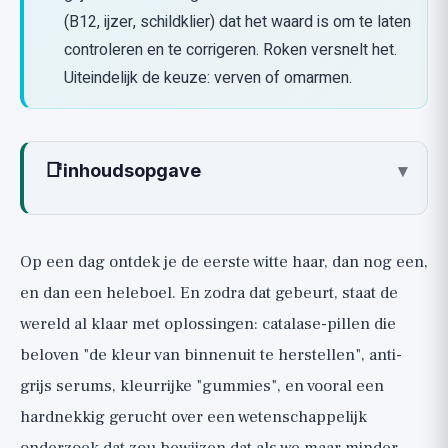
(B12, ijzer, schildklier) dat het waard is om te laten
controleren en te corrigeren. Roken versnelt het.
Uiteindelijk de keuze: verven of omarmen.
📑
inhoudsopgave
▾
Waarom wordt haar grijs? De wetenschap
van kleurverlies
Op een dag ontdek je de eerste witte haar, dan nog een,
Leeftijd en genetica: wanneer is vergrijzing
en dan een heleboel. En zodra dat gebeurt, staat de
gewoon normaal
wereld al klaar met oplossingen: catalase-pillen die
Vroegtijdig grijs haar eerlijk: wanneer is
beloven "de kleur van binnenuit te herstellen", anti-
een onderzoek wel de moeite waard (🟢)
grijs serums, kleurrijke "gummies", en vooral een
Het beroemde stressonderzoek: wat het
hardnekkig gerucht over een wetenschappelijk
echt heeft gevonden (🟡)