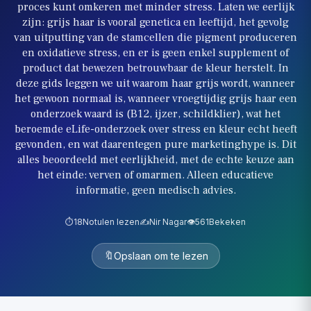
proces kunt omkeren met minder stress. Laten we eerlijk
zijn: grijs haar is vooral genetica en leeftijd, het gevolg
van uitputting van de stamcellen die pigment produceren
en oxidatieve stress, en er is geen enkel supplement of
product dat bewezen betrouwbaar de kleur herstelt. In
deze gids leggen we uit waarom haar grijs wordt, wanneer
het gewoon normaal is, wanneer vroegtijdig grijs haar een
onderzoek waard is (B12, ijzer, schildklier), wat het
beroemde eLife-onderzoek over stress en kleur echt heeft
gevonden, en wat daarentegen pure marketinghype is. Dit
alles beoordeeld met eerlijkheid, met de echte keuze aan
het einde: verven of omarmen. Alleen educatieve
informatie, geen medisch advies.
⏱️
18
Notulen lezen
✍️
Nir Nagar
👁️
561
Bekeken
🔖
Opslaan om te lezen