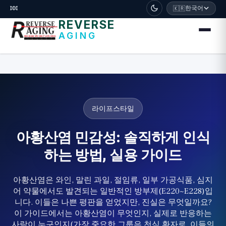
דלג לתוכן הראשי
🧬
한국어
🇰🇷
REVERSE
AGING
라이프스타일
아황산염 민감성: 솔직하게 인식
하는 방법, 실용 가이드
아황산염은 와인, 말린 과일, 절임류, 일부 가공식품, 심지
어 약물에서도 발견되는 일반적인 방부제(E220~E228)입
니다. 이들은 나쁜 평판을 얻었지만, 진실은 무엇일까요?
이 가이드에서는 아황산염이 무엇인지, 실제로 반응하는
사람이 누구인지(가장 중요한 그룹은 천식 환자로, 이들의