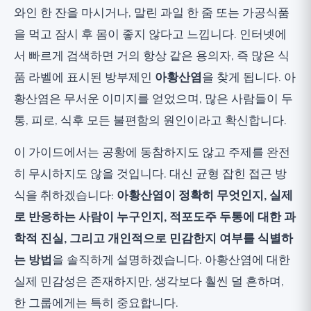
실제로 반응하는 사람은 누구인가? 중요한
와인 한 잔을 마시거나, 말린 과일 한 줌 또는 가공식품
그룹은 천식 환자
을 먹고 잠시 후 몸이 좋지 않다고 느낍니다. 인터넷에
적포도주 두통에 대한 진실
서 빠르게 검색하면 거의 항상 같은 용의자, 즉 많은 식
아황산염 민감성을 솔직하게 식별하는 방법
품 라벨에 표시된 방부제인
아황산염
을 찾게 됩니다. 아
실험 기간 동안 제거해야 할 것: 숨은 공급원
황산염은 무서운 이미지를 얻었으며, 많은 사람들이 두
포함
통, 피로, 식후 모든 불편함의 원인이라고 확신합니다.
실제로 민감하다면 어떻게 해야 할까
이 가이드에서는 공황에 동참하지도 않고 주제를 완전
언제 의사를 만나야 할까: 중요한 건강 참고
히 무시하지도 않을 것입니다. 대신 균형 잡힌 접근 방
사항
식을 취하겠습니다:
아황산염이 정확히 무엇인지, 실제
요약: 아황산염 민감성에 대한 솔직한 접근
로 반응하는 사람이 누구인지, 적포도주 두통에 대한 과
방식
학적 진실, 그리고 개인적으로 민감한지 여부를 식별하
는 방법
을 솔직하게 설명하겠습니다. 아황산염에 대한
실제 민감성은 존재하지만, 생각보다 훨씬 덜 흔하며,
한 그룹에게는 특히 중요합니다.