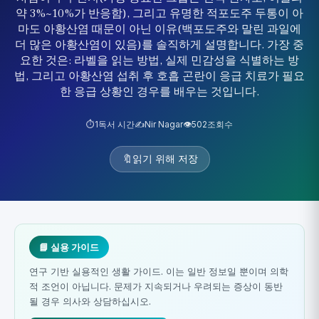
약 3%~10%가 반응함), 그리고 유명한 적포도주 두통이 아
마도 아황산염 때문이 아닌 이유(백포도주와 말린 과일에
더 많은 아황산염이 있음)를 솔직하게 설명합니다. 가장 중
요한 것은: 라벨을 읽는 방법, 실제 민감성을 식별하는 방
법, 그리고 아황산염 섭취 후 호흡 곤란이 응급 치료가 필요
한 응급 상황인 경우를 배우는 것입니다.
⏱️
1
독서 시간
✍️
Nir Nagar
👁️
502
조회수
🔖
읽기 위해 저장
📘 실용 가이드
연구 기반 실용적인 생활 가이드. 이는 일반 정보일 뿐이며 의학
적 조언이 아닙니다. 문제가 지속되거나 우려되는 증상이 동반
될 경우 의사와 상담하십시오.