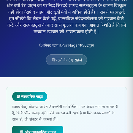
और क्यों रेड वाइन का प्रसिद्ध सिरदर्द शायद सल्फाइट्स के कारण बिल्कुल
नहीं होता (सफेद वाइन और सूखे मेवों में अधिक होते हैं)। सबसे महत्वपूर्ण:
हम सीखेंगे कि लेबल कैसे पढ़ें, वास्तविक संवेदनशीलता की पहचान कैसे
करें, और सल्फाइट्स के बाद सांस फूलना कब एक आपात स्थिति है जिसमें
तत्काल उपचार की आवश्यकता होती है।
⏱️
1
मिनट पढ़ना
✍️
Nir Nagar
👁️
502
दृश्य
🔖
पढ़ने के लिए सहेजें
📘 व्यावहारिक गाइड
व्यावहारिक, शोध-आधारित जीवनशैली मार्गदर्शिका। यह केवल सामान्य जानकारी
है, चिकित्सीय सलाह नहीं। यदि समस्या बनी रहती है या चिंताजनक लक्षणों के
साथ हो, तो डॉक्टर से परामर्श लें।
📘 और व्यावहारिक गाइड