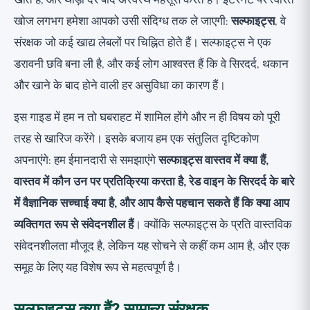
खाते हैं, और थोड़ी देर बाद अस्वस्थ महसूस करते हैं। इंटरनेट पर त्वरित
रेड वाइन के सिरदर्द के बारे में सच्चाई
खोज लगभग हमेशा आपको उसी संदिग्ध तक ले जाएगी:
सल्फाइट्स
, वे
ईमानदारी से सल्फाइट संवेदनशीलता की पहचान कैसे करें
संरक्षक जो कई खाद्य लेबलों पर चिह्नित होते हैं। सल्फाइट्स ने एक
प्रयोग के दौरान क्या हटाएँ: छिपे हुए स्रोतों सहित
डरावनी छवि बना ली है, और कई लोग आश्वस्त हैं कि वे सिरदर्द, थकान
और खाने के बाद होने वाली हर असुविधा का कारण हैं।
यदि आप वास्तव में संवेदनशील हैं तो क्या करें
डॉक्टर से कब मिलें: एक महत्वपूर्ण स्वास्थ्य नोट
इस गाइड में हम न तो घबराहट में शामिल होंगे और न ही विषय को पूरी
सारांश: सल्फाइट संवेदनशीलता के लिए ईमानदार
तरह से खारिज करेंगे। इसके बजाय हम एक संतुलित दृष्टिकोण
दृष्टिकोण
अपनाएंगे: हम ईमानदारी से समझाएंगे
सल्फाइट्स वास्तव में क्या हैं,
वास्तव में कौन उन पर प्रतिक्रिया करता है, रेड वाइन के सिरदर्द के बारे
में वैज्ञानिक सच्चाई क्या है, और आप कैसे पहचान सकते हैं कि क्या आप
व्यक्तिगत रूप से संवेदनशील हैं
। क्योंकि सल्फाइट्स के प्रति वास्तविक
संवेदनशीलता मौजूद है, लेकिन यह सोचने से कहीं कम आम है, और एक
समूह के लिए यह विशेष रूप से महत्वपूर्ण है।
सल्फाइट्स क्या हैं? सामान्य संरक्षक