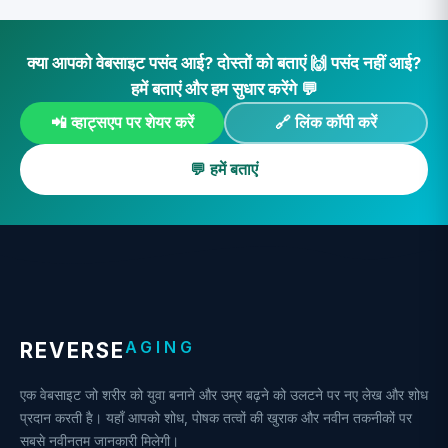
क्या आपको वेबसाइट पसंद आई? दोस्तों को बताएं 🙌 पसंद नहीं आई?
हमें बताएं और हम सुधार करेंगे 💬
📲 व्हाट्सएप पर शेयर करें
🔗 लिंक कॉपी करें
💬 हमें बताएं
AGING
REVERSE
एक वेबसाइट जो शरीर को युवा बनाने और उम्र बढ़ने को उलटने पर नए लेख और शोध
प्रदान करती है। यहाँ आपको शोध, पोषक तत्वों की खुराक और नवीन तकनीकों पर
सबसे नवीनतम जानकारी मिलेगी।