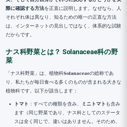
医師に相談すべき時：重要な健康上の注意
際に確認する方法
を正直に説明します。なぜなら、人
まとめ：ナス科野菜過敏症への正直なアプ
それぞれ体は異なり、知るための唯一の正直な方法
ローチ
は、インターネットの見出しではなく、体系的な試験
だからです。
ナス科野菜とは？ Solanaceae科の野
菜
「ナス科野菜」は、植物科
Solanaceae
の総称であ
り、私たちが毎日食べる多くのものが含まれる大きな
植物科です。以下が該当します：
トマト
：すべての種類を含み、
ミニトマト
も含み
ます（同じ野菜であり、ナス科としてのステータ
スは全く同じで、違いはありません。そのため、