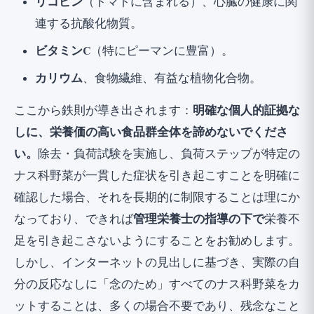
リコピン
（トマトに含まれる）、心臓の健康に関
連する抗酸化物質。
ビタミンC
（特にピーマンに豊富）。
カリウム
、食物繊維、有益な植物化合物。
ここから鉄則が導き出されます：
明確な個人的証拠な
しに、栄養価の高い食品群全体を諦めないでくださ
い。
除去・負荷試験を実施し、負荷ステップが特定の
ナス科野菜が一貫した症状を引き起こすことを明確に
確認した場合、それを長期的に制限することは理にか
なっており、できれば
管理栄養士の指導の下で
栄養不
足を引き起こさないようにすることをお勧めします。
しかし、インターネットの見出しに基づき、実際の自
分の反応なしに「念のため」すべてのナス科野菜をカ
ットすることは、多くの場合不要であり、残念なこと