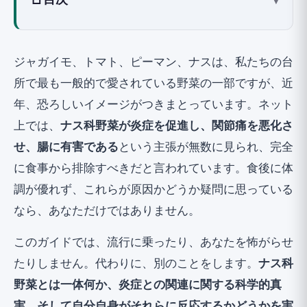
ナス科野菜とは？ Solanaceae科の野菜
炎症との関連：科学的真実は？
ジャガイモ、トマト、ピーマン、ナスは、私たちの台
ナス科野菜への過敏症を特定する方法：除
所で最も一般的で愛されている野菜の一部ですが、近
去・負荷試験
年、恐ろしいイメージがつきまとっています。ネット
ステップ1：食事と症状の記録
上では、
ナス科野菜が炎症を促進し、関節痛を悪化さ
ステップ2：完全除去
せ、腸に有害である
という主張が無数に見られ、完全
ステップ3：段階的負荷、最も重要なステップ
に食事から排除すべきだと言われています。食後に体
試験中に除外すべきもの：隠れた供給源を含
調が優れず、これらが原因かどうか疑問に思っている
む
なら、あなただけではありません。
腸が落ち着くまでどのくらいかかります
このガイドでは、流行に乗ったり、あなたを怖がらせ
か？
たりしません。代わりに、別のことをします。
ナス科
過度に制限しないでください：ナス科野菜
野菜とは一体何か、炎症との関連に関する科学的真
は栄養価が高い
実、そして自分自身がそれらに反応するかどうかを実