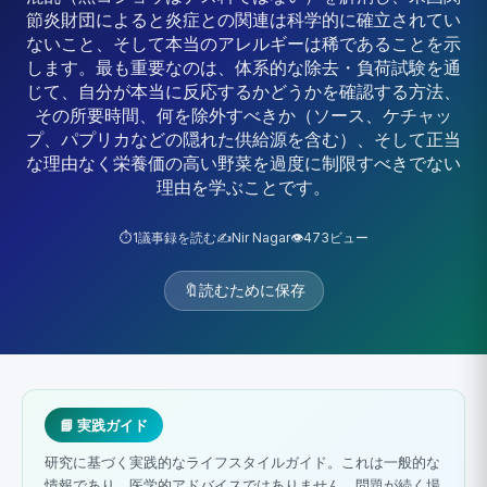
節炎財団によると炎症との関連は科学的に確立されてい
ないこと、そして本当のアレルギーは稀であることを示
します。最も重要なのは、体系的な除去・負荷試験を通
じて、自分が本当に反応するかどうかを確認する方法、
その所要時間、何を除外すべきか（ソース、ケチャッ
プ、パプリカなどの隠れた供給源を含む）、そして正当
な理由なく栄養価の高い野菜を過度に制限すべきでない
理由を学ぶことです。
⏱️
1
議事録を読む
✍️
Nir Nagar
👁️
473
ビュー
🔖
読むために保存
📘 実践ガイド
研究に基づく実践的なライフスタイルガイド。これは一般的な
情報であり、医学的アドバイスではありません。問題が続く場