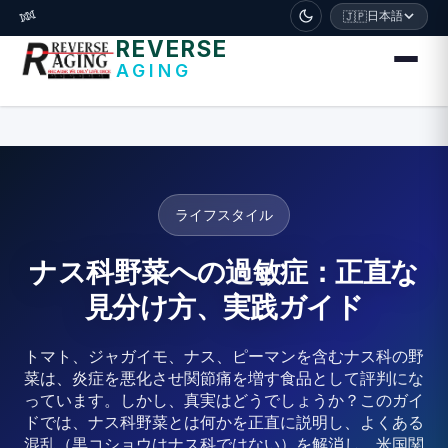
דלג לתוכן הראשי
🧬
日本語
🇯🇵
REVERSE
AGING
ライフスタイル
ナス科野菜への過敏症：正直な
見分け方、実践ガイド
トマト、ジャガイモ、ナス、ピーマンを含むナス科の野
菜は、炎症を悪化させ関節痛を増す食品として評判にな
っています。しかし、真実はどうでしょうか？このガイ
ドでは、ナス科野菜とは何かを正直に説明し、よくある
混乱（黒コショウはナス科ではない）を解消し、米国関