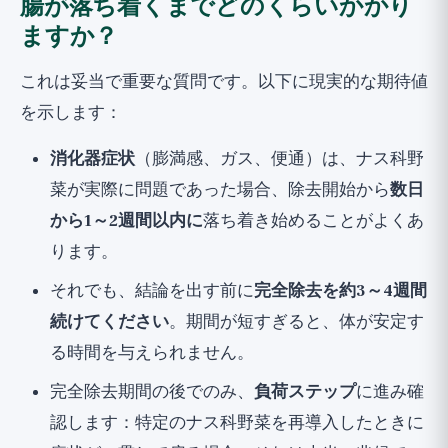
腸が落ち着くまでどのくらいかかり
ますか？
これは妥当で重要な質問です。以下に現実的な期待値
を示します：
消化器症状
（膨満感、ガス、便通）は、ナス科野
菜が実際に問題であった場合、除去開始から
数日
から1～2週間以内に
落ち着き始めることがよくあ
ります。
それでも、結論を出す前に
完全除去を約3～4週間
続けてください
。期間が短すぎると、体が安定す
る時間を与えられません。
完全除去期間の後でのみ、
負荷ステップ
に進み確
認します：特定のナス科野菜を再導入したときに