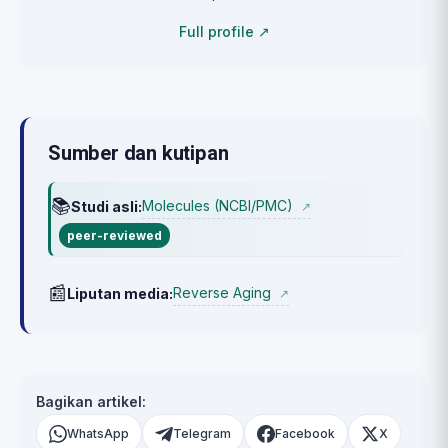
Full profile ↗
Sumber dan kutipan
📚
Molecules (NCBI/PMC)
Studi asli:
↗
peer-reviewed
📰
Reverse Aging
Liputan media:
↗
Bagikan artikel:
WhatsApp
Telegram
Facebook
X