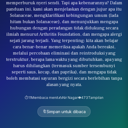
memperburuk nyeri sendi. Tapi apa kebenarannya? Dalam
panduan ini, kami akan menjelaskan dengan jujur apa itu
Solanaceae, mengklarifikasi kebingungan umum (lada
hitam bukan Solanaceae), dan menunjukkan mengapa
hubungan dengan peradangan tidak didukung secara
ilmiah menurut Arthritis Foundation, dan mengapa alergi
sejati jarang terjadi. Yang terpenting: kita akan belajar
cara benar-benar memeriksa apakah Anda bereaksi,
melalui percobaan eliminasi dan reintroduksi yang
terstruktur, berapa lama waktu yang dibutuhkan, apa yang
harus dihilangkan (termasuk sumber tersembunyi
seperti saus, kecap, dan paprika), dan mengapa tidak
boleh membatasi sayuran bergizi secara berlebihan tanpa
alasan yang nyata.
⏱️
11
Membaca menit
✍️
Nir Nagar
👁️
473
Tampilan
🔖
Simpan untuk dibaca