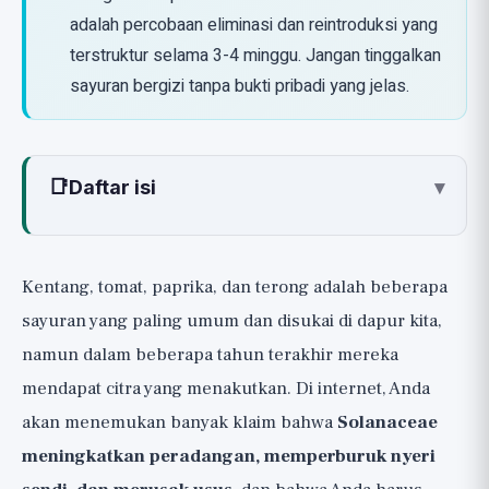
adalah percobaan eliminasi dan reintroduksi yang
terstruktur selama 3-4 minggu. Jangan tinggalkan
sayuran bergizi tanpa bukti pribadi yang jelas.
📑
Daftar isi
▾
Apa itu Solanaceae? Keluarga Sayuran
Solanaceae
Kentang, tomat, paprika, dan terong adalah beberapa
Hubungan dengan Peradangan: Apa
sayuran yang paling umum dan disukai di dapur kita,
Kebenaran Ilmiahnya?
namun dalam beberapa tahun terakhir mereka
Bagaimana Mengenali Sensitivitas
mendapat citra yang menakutkan. Di internet, Anda
terhadap Solanaceae? Percobaan Eliminasi
akan menemukan banyak klaim bahwa
Solanaceae
dan Reintroduksi
meningkatkan peradangan, memperburuk nyeri
Langkah 1: Buku Harian Makanan dan Gejala