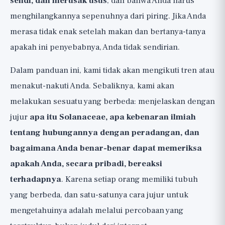
sendi, dan merusak usus
, dan bahwa Anda harus
Langkah 2: Eliminasi Total
menghilangkannya sepenuhnya dari piring. Jika Anda
Langkah 3: Reintroduksi Bertahap, Langkah
merasa tidak enak setelah makan dan bertanya-tanya
Terpenting
apakah ini penyebabnya, Anda tidak sendirian.
Apa yang Harus Dihilangkan Selama
Percobaan: Termasuk Sumber Tersembunyi
Dalam panduan ini, kami tidak akan mengikuti tren atau
Berapa Lama Usus untuk Tenang?
menakut-nakuti Anda. Sebaliknya, kami akan
melakukan sesuatu yang berbeda: menjelaskan dengan
Jangan Batasi Secara Berlebihan:
jujur
apa itu Solanaceae, apa kebenaran ilmiah
Solanaceae Bergizi
tentang hubungannya dengan peradangan, dan
Kapan Harus ke Dokter: Catatan
bagaimana Anda benar-benar dapat memeriksa
Kesehatan Penting
apakah Anda, secara pribadi, bereaksi
Kesimpulan: Pendekatan Jujur terhadap
terhadapnya
. Karena setiap orang memiliki tubuh
Sensitivitas Solanaceae
yang berbeda, dan satu-satunya cara jujur untuk
mengetahuinya adalah melalui percobaan yang