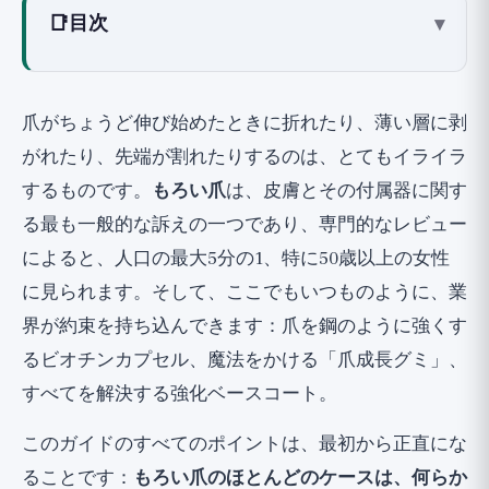
📑
目次
▾
爪がもろくなる原因は？
ガイドの読み方：エビデンスの評価
爪がちょうど伸び始めたときに折れたり、薄い層に剥
実際に効果的な毎日の保護とケア (🟢)
がれたり、先端が割れたりするのは、とてもイライラ
サプリメントについて正直に：ビオチン、
するものです。
もろい爪
は、皮膚とその付属器に関す
鉄、そして成長グミの誇大広告
る最も一般的な訴えの一つであり、専門的なレビュー
ビオチン (🟡)：限られたエビデンス、控えめな効
によると、人口の最大5分の1、特に50歳以上の女性
果、主に欠乏症で明確
に見られます。そして、ここでもいつものように、業
鉄とタンパク質、欠乏症の場合のみ (🟡)
界が約束を持ち込んできます：爪を鋼のように強くす
グミと「爪成長錠剤」 (🔴)：主に誇大広告
るビオチンカプセル、魔法をかける「爪成長グミ」、
健康な爪のための栄養（主に欠乏症の観点
すべてを解決する強化ベースコート。
から）
このガイドのすべてのポイントは、最初から正直にな
ジェルネイル、アクリルネイル、マニキュ
ることです：
もろい爪のほとんどのケースは、何らか
アについて正直に