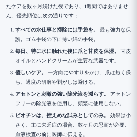
たケアを数ヶ月続けた後であり、1週間ではありませ
ん。優先順位は次の通りです：
すべての水仕事と掃除には手袋を。
最も強力な保
護。ゴム手袋の下に薄い綿の手袋。
毎日、特に水に触れた後に爪と甘皮を保湿。
甘皮
オイルとハンドクリームが主要な武器です。
優しいケア。
一方向にやすりをかけ、爪は短く保
ち、過度の研磨や剥がしは避ける。
アセトンと刺激の強い除光液を減らす。
アセトン
フリーの除光液を使用し、頻繁に使用しない。
ビオチンは、控えめな試みとしてのみ。
効果は小
さく、主に欠乏症の場合、数ヶ月の忍耐が必要、
血液検査の前に医師に伝える。