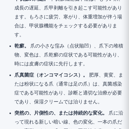
成長の遅延、爪甲剥離を引き起こす可能性があり
ます。もろさに疲労、寒がり、体重増加が伴う場
合は、甲状腺機能をチェックする必要がありま
す。
乾癬。
爪の小さな窪み（点状陥凹）、爪下の堆積
物、変色は、爪乾癬の症状である可能性があり、
時には皮膚の症状に先行します。
爪真菌症（オンコマイコシス）。
肥厚、黄変、ま
たは粉状になる爪（通常は足の爪）は、真菌感染
症である可能性があり、診断と適切な治療が必要
であり、保湿クリームでは治りません。
突然の、片側性の、または持続的な変化。
爪に沿
って現れる新しい暗い線、色の変化、一本の爪だ