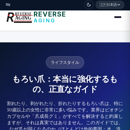
דלג לתוכן הראשי
🧬
日本語
🇯🇵
REVERSE
AGING
ライフスタイル
もろい爪：本当に強化するも
の、正直なガイド
割れたり、剥がれたり、折れたりするもろい爪は、特に
50歳以上の女性に非常に多い悩みです。業界はビオチン
カプセルや「爪成長グミ」がすべてを解決すると約束し
ますが、それは真実ではありません。このガイドでは、
なぜ爪が弱くなるのか（ほとんどは外的要因：水、洗