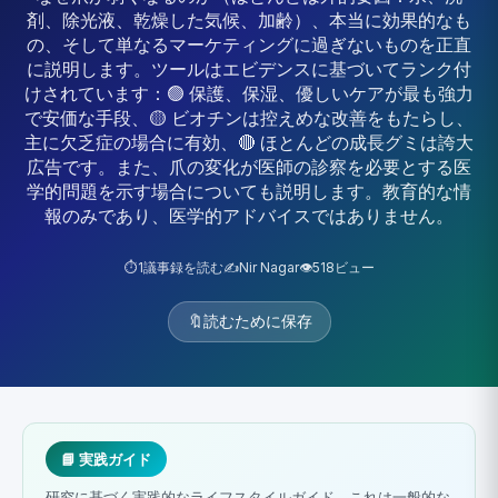
剤、除光液、乾燥した気候、加齢）、本当に効果的なも
の、そして単なるマーケティングに過ぎないものを正直
に説明します。ツールはエビデンスに基づいてランク付
けされています：🟢 保護、保湿、優しいケアが最も強力
で安価な手段、🟡 ビオチンは控えめな改善をもたらし、
主に欠乏症の場合に有効、🔴 ほとんどの成長グミは誇大
広告です。また、爪の変化が医師の診察を必要とする医
学的問題を示す場合についても説明します。教育的な情
報のみであり、医学的アドバイスではありません。
⏱️
1
議事録を読む
✍️
Nir Nagar
👁️
518
ビュー
🔖
読むために保存
📘 実践ガイド
研究に基づく実践的なライフスタイルガイド。これは一般的な