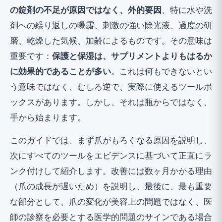
の錠剤の不足が原因ではなく、外的要因
、特に水や洗
いつ爪が医学的問題を示すのか？（医師の
剤への繰り返しの曝露、刺激の強い除光液、過度の研
診察が必要な場合）
磨、乾燥した気候、加齢によるものです。その意味は
結論と実用的なケアルーチン
重要です：
保護と保湿は、サプリメントよりもはるか
に効果的であることが多い
。これは何もできないとい
う意味ではなく、むしろ逆で、実際に使えるツールボ
ックスがあります。しかし、それは瓶からではなく、
手から始まります。
このガイドでは、まず爪がもろくなる原因を説明し、
次にすべてのツールをエビデンスに基づいて正直にラ
ンク付けして紹介します。改善には数ヶ月かかる理由
（爪の成長が遅いため）を説明し、最後に、最も重要
な部分として、爪の変化が美容上の問題ではなく、医
師の診察を必要とする医学的問題のサインである場合