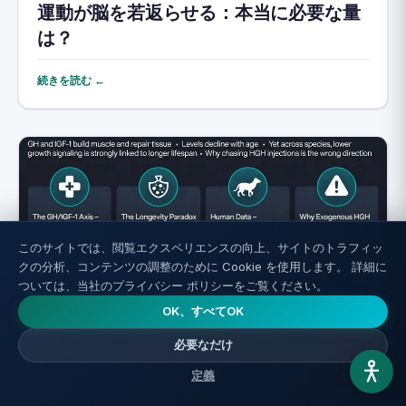
運動が脳を若返らせる：本当に必要な量
は？
続きを読む ←
このサイトでは、閲覧エクスペリエンスの向上、サイトのトラフィッ
クの分析、コンテンツの調整のために Cookie を使用します。 詳細に
ついては、当社のプライバシー ポリシーをご覧ください。
OK、すべてOK
成長ホルモンとIGF-1：その正体と老化と
必要なだけ
の関係
定義