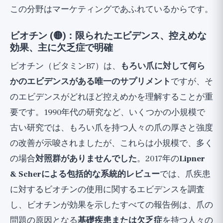
この分野はマーケティングであふれているからです。
ビオチン (🟡)：限られたエビデンス、控えめな
効果、主に欠乏症で明確
ビオチン（ビタミンB7）は、
もろい爪に対して何ら
かのエビデンスがある唯一のサプリメント
ですが、そ
のエビデンスがどれほど控えめかを理解することが重
要です。1990年代の研究など、いくつかの小規模で
古い研究では、もろい爪を持つ人々の爪の厚さと強度
の改善が示唆されましたが、これらは小規模で、多く
の場合
対照群がありませんでした
。2017年の
Lipner
& Scherによる包括的な系統的レビュー
では、爪疾患
に対するビオチンの使用に関するエビデンスを調査
し、ビオチンが効果を示したすべての報告例は、爪の
問題の原因となる
基礎疾患または欠乏症
を持つ人々の