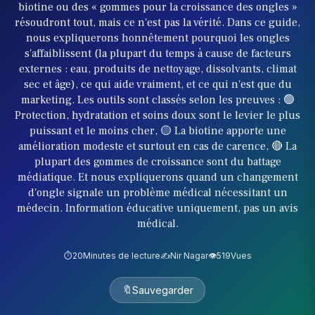
biotine ou des « gommes pour la croissance des ongles »
résoudront tout, mais ce n'est pas la vérité. Dans ce guide,
nous expliquerons honnêtement pourquoi les ongles
s'affaiblissent (la plupart du temps à cause de facteurs
externes : eau, produits de nettoyage, dissolvants, climat
sec et âge), ce qui aide vraiment, et ce qui n'est que du
marketing. Les outils sont classés selon les preuves : 🟢
Protection, hydratation et soins doux sont le levier le plus
puissant et le moins cher, 🟡 La biotine apporte une
amélioration modeste et surtout en cas de carence, 🔴 La
plupart des gommes de croissance sont du battage
médiatique. Et nous expliquerons quand un changement
d'ongle signale un problème médical nécessitant un
médecin. Information éducative uniquement, pas un avis
médical.
⏱️
20
Minutes de lecture
✍️
Nir Nagar
👁️
519
Vues
🔖
Sauvegarder