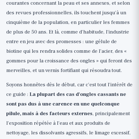
courantes concernant la peau et ses annexes, et selon
biotine, fer et le battage médiatique des
des revues professionnelles, ils touchent jusqu'à un
gommes de croissance
cinquième de la population, en particulier les femmes
Biotine (🟡) : quelques preuves, effet
de plus de 50 ans. Et là, comme d'habitude, l'industrie
modeste, clair surtout en cas de carence
entre en jeu avec des promesses : une gélule de
Fer et protéines, seulement en cas de carence
(🟡)
biotine qui les rendra solides comme de l'acier, des «
gommes pour la croissance des ongles » qui feront des
Gommes et « pilules de croissance des ongles
» (🔴) : surtout du battage médiatique
merveilles, et un vernis fortifiant qui résoudra tout.
Alimentation pour des ongles sains
Soyons honnêtes dès le début, car c'est tout l'intérêt de
(principalement dans le contexte d'une
ce guide :
La plupart des cas d'ongles cassants ne
carence)
sont pas dus à une carence en une quelconque
Gel, acrylique et vernis, en toute
pilule, mais à des facteurs externes
, principalement
honnêteté
l'exposition répétée à l'eau et aux produits de
Quand un ongle signale-t-il un problème
nettoyage, les dissolvants agressifs, le limage excessif,
médical ? (Consultez un médecin)