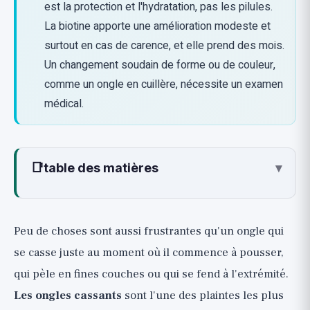
est la protection et l'hydratation, pas les pilules.
La biotine apporte une amélioration modeste et
surtout en cas de carence, et elle prend des mois.
Un changement soudain de forme ou de couleur,
comme un ongle en cuillère, nécessite un examen
médical.
📑
table des matières
▾
Qu'est-ce qui rend les ongles cassants ?
Comment lire le guide : classement des
Peu de choses sont aussi frustrantes qu'un ongle qui
preuves
se casse juste au moment où il commence à pousser,
La protection et les soins quotidiens qui
qui pèle en fines couches ou qui se fend à l'extrémité.
fonctionnent vraiment (🟢)
Les ongles cassants
sont l'une des plaintes les plus
Compléments en toute honnêteté :