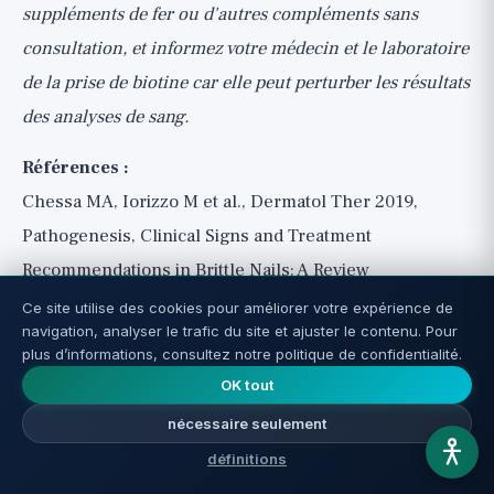
suppléments de fer ou d'autres compléments sans
consultation, et informez votre médecin et le laboratoire
de la prise de biotine car elle peut perturber les résultats
des analyses de sang.
Références :
Chessa MA, Iorizzo M et al., Dermatol Ther 2019,
Pathogenesis, Clinical Signs and Treatment
Recommendations in Brittle Nails: A Review
Lipner SR, Scher RK, J Dermatolog Treat 2017, Biotin
Ce site utilise des cookies pour améliorer votre expérience de
navigation, analyser le trafic du site et ajuster le contenu. Pour
for the treatment of nail disease: what is the evidence?
plus d’informations, consultez notre politique de confidentialité.
Fawcett RS et al., Am Fam Physician 2004, Nail
OK tout
Abnormalities: Clues to Systemic Disease
nécessaire seulement
définitions