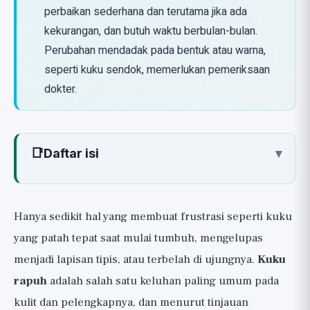
perbaikan sederhana dan terutama jika ada
kekurangan, dan butuh waktu berbulan-bulan.
Perubahan mendadak pada bentuk atau warna,
seperti kuku sendok, memerlukan pemeriksaan
dokter.
📑
Daftar isi
▾
Apa yang Menyebabkan Kuku Menjadi
Rapuh?
Hanya sedikit hal yang membuat frustrasi seperti kuku
Cara Membaca Panduan Ini: Peringkat Bukti
yang patah tepat saat mulai tumbuh, mengelupas
Perlindungan dan Perawatan Harian yang
menjadi lapisan tipis, atau terbelah di ujungnya.
Kuku
Benar-Benar Berhasil (🟢)
rapuh
adalah salah satu keluhan paling umum pada
Suplemen dengan Jujur: Biotin, Zat Besi,
kulit dan pelengkapnya, dan menurut tinjauan