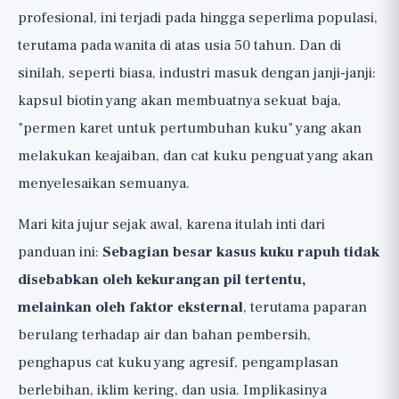
dan Hype Permen Karet Pertumbuhan
profesional, ini terjadi pada hingga seperlima populasi,
Biotin (🟡): Sedikit bukti, efek sederhana, jelas
terutama pada wanita di atas usia 50 tahun. Dan di
terutama jika ada kekurangan
sinilah, seperti biasa, industri masuk dengan janji-janji:
Zat Besi dan Protein, Hanya Jika Ada
kapsul biotin yang akan membuatnya sekuat baja,
Kekurangan (🟡)
"permen karet untuk pertumbuhan kuku" yang akan
Permen Karet dan "Pil Pertumbuhan Kuku"
melakukan keajaiban, dan cat kuku penguat yang akan
(🔴): Sebagian Besar Hype
menyelesaikan semuanya.
Nutrisi untuk Kuku Sehat (Terutama
dalam Konteks Kekurangan)
Mari kita jujur sejak awal, karena itulah inti dari
Gel, Akrilik, dan Cat Kuku, dengan Jujur
panduan ini:
Sebagian besar kasus kuku rapuh tidak
Kapan Kuku Menandakan Masalah
disebabkan oleh kekurangan pil tertentu,
Medis? (Ke Dokter)
melainkan oleh faktor eksternal
, terutama paparan
Intinya dan Daftar Perawatan Praktis
berulang terhadap air dan bahan pembersih,
penghapus cat kuku yang agresif, pengamplasan
berlebihan, iklim kering, dan usia. Implikasinya