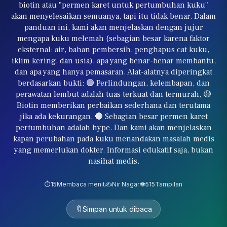
biotin atau "permen karet untuk pertumbuhan kuku"
akan menyelesaikan semuanya, tapi itu tidak benar. Dalam
panduan ini, kami akan menjelaskan dengan jujur
mengapa kuku melemah (sebagian besar karena faktor
eksternal: air, bahan pembersih, penghapus cat kuku,
iklim kering, dan usia), apa yang benar-benar membantu,
dan apa yang hanya pemasaran. Alat-alatnya diperingkat
berdasarkan bukti: 🟢 Perlindungan, kelembapan, dan
perawatan lembut adalah tuas terkuat dan termurah, 🟡
Biotin memberikan perbaikan sederhana dan terutama
jika ada kekurangan, 🔴 Sebagian besar permen karet
pertumbuhan adalah hype. Dan kami akan menjelaskan
kapan perubahan pada kuku menandakan masalah medis
yang memerlukan dokter. Informasi edukatif saja, bukan
nasihat medis.
⏱️
15
Membaca menit
✍️
Nir Nagar
👁️
515
Tampilan
🔖
Simpan untuk dibaca