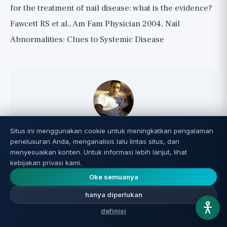
for the treatment of nail disease: what is the evidence?
Fawcett RS et al., Am Fam Physician 2004, Nail
Abnormalities: Clues to Systemic Disease
Nir Nagar
Situs ini menggunakan cookie untuk meningkatkan pengalaman
penelusuran Anda, menganalisis lalu lintas situs, dan
Nir Nagar, pendiri dan editor Reverse Aging serta
menyesuaikan konten. Untuk informasi lebih lanjut, lihat
biohacker dengan lebih dari 20 tahun pengalaman
kebijakan privasi kami.
praktis dalam riset umur panjang, suplemen, dan
Oke semuanya
optimalisasi kesehatan. Ia meneliti setiap topik secara
mendalam sebelum menerbitkan, menilai kekuatan
hanya diperlukan
bukti secara jujur, dan menautkan ke studi asli di
definisi
setiap artikel.