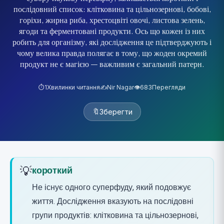
послідовний список: клітковина та цільнозернові, бобові,
горіхи, жирна риба, хрестоцвіті овочі, листова зелень,
ягоди та ферментовані продукти. Ось що кожен із них
робить для організму, які дослідження це підтверджують і
чому велика правда полягає в тому, що жоден окремий
продукт не є магією — важливим є загальний патерн.
⏱️
1
Хвилинки читання
✍️
Nir Nagar
👁️
683
Перегляди
🔖
Зберегти
💡
короткий
Не існує одного суперфуду, який подовжує
життя. Дослідження вказують на послідовні
групи продуктів: клітковина та цільнозернові,