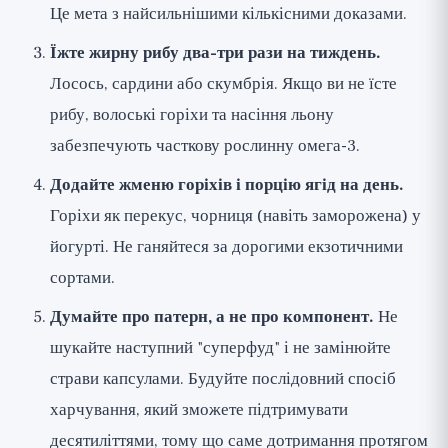
Це мета з найсильнішими кількісними доказами.
Їжте жирну рибу два-три рази на тиждень.
Лосось, сардини або скумбрія. Якщо ви не їсте
рибу, волоські горіхи та насіння льону
забезпечують часткову рослинну омега-3.
Додайте жменю горіхів і порцію ягід на день.
Горіхи як перекус, чорниця (навіть заморожена) у
йогурті. Не ганяйтеся за дорогими екзотичними
сортами.
Думайте про патерн, а не про компонент.
Не
шукайте наступний "суперфуд" і не замінюйте
страви капсулами. Будуйте послідовний спосіб
харчування, який зможете підтримувати
десятиліттями, тому що саме дотримання протягом