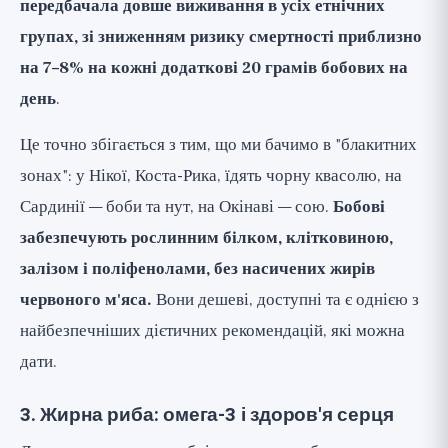
передбачала довше виживання в усіх етнічних
групах, зі зниженням ризику смертності приблизно
на 7–8% на кожні додаткові 20 грамів бобових на
день
.
Це точно збігається з тим, що ми бачимо в "блакитних
зонах": у Нікої, Коста-Рика, їдять чорну квасолю, на
Сардинії — боби та нут, на Окінаві — сою.
Бобові
забезпечують рослинним білком, клітковиною,
залізом і поліфенолами, без насичених жирів
червоного м'яса.
Вони дешеві, доступні та є однією з
найбезпечніших дієтичних рекомендацій, які можна
дати.
3. Жирна риба: омега-3 і здоров'я серця