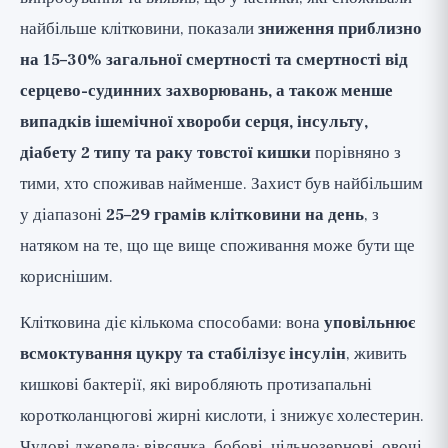
найбільше клітковини, показали
зниження приблизно
на 15–30% загальної смертності та смертності від
серцево-судинних захворювань, а також менше
випадків ішемічної хвороби серця, інсульту,
діабету 2 типу та раку товстої кишки
порівняно з
тими, хто споживав найменше. Захист був найбільшим
у діапазоні
25–29 грамів клітковини на день
, з
натяком на те, що ще вище споживання може бути ще
кориснішим.
Клітковина діє кількома способами: вона
уповільнює
всмоктування цукру та стабілізує інсулін
, живить
кишкові бактерії, які виробляють протизапальні
коротколанцюгові жирні кислоти, і знижує холестерин.
Чудові джерела: вівсянка, бобові, цільнозернові, овочі