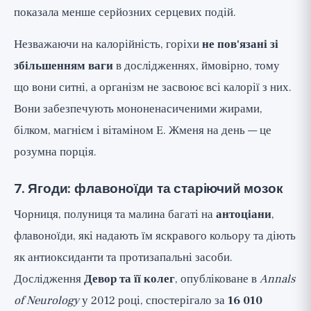
показала менше серйозних серцевих подій.
Незважаючи на калорійність, горіхи
не пов'язані зі
збільшенням ваги
в дослідженнях, ймовірно, тому
що вони ситні, а організм не засвоює всі калорії з них.
Вони забезпечують мононенасиченими жирами,
білком, магнієм і вітаміном E. Жменя на день — це
розумна порція.
7. Ягоди: флавоноїди та старіючий мозок
Чорниця, полуниця та малина багаті на
антоціани
,
флавоноїди, які надають їм яскравого кольору та діють
як антиоксиданти та протизапальні засоби.
Дослідження
Девор та її колег
, опубліковане в
Annals
of Neurology
у 2012 році, спостерігало за
16 010