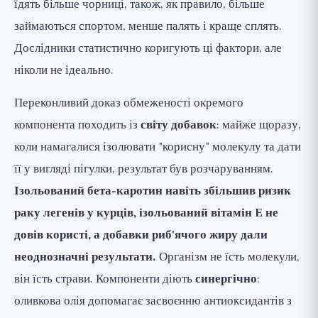
їдять більше чорниці, також, як правило, більше
займаються спортом, менше палять і краще сплять.
Дослідники статистично коригують ці фактори, але
ніколи не ідеально.
Переконливий доказ обмеженості окремого
компонента походить із
світу добавок
: майже щоразу,
коли намагалися ізолювати "корисну" молекулу та дати
її у вигляді пігулки, результат був розчаруванням.
Ізольований бета-каротин навіть збільшив ризик
раку легенів у курців, ізольований вітамін E не
довів користі, а добавки риб'ячого жиру дали
неоднозначні результати.
Організм не їсть молекули,
він їсть страви. Компоненти діють
синергічно
:
оливкова олія допомагає засвоєнню антиоксидантів з