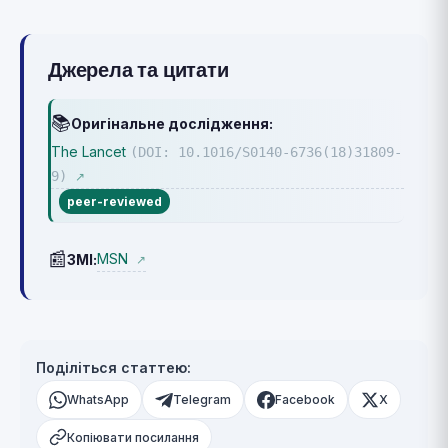
Джерела та цитати
📚
Оригінальне дослідження:
The Lancet
(DOI: 10.1016/S0140-6736(18)31809-
9)
↗
peer-reviewed
📰
MSN
ЗМІ:
↗
Поділіться статтею:
WhatsApp
Telegram
Facebook
X
Копіювати посилання