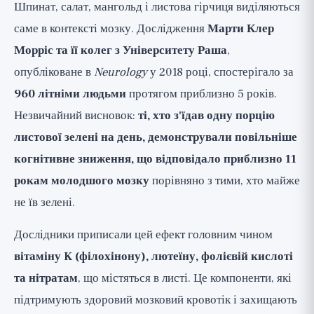
Шпинат, салат, мангольд і листова гірчиця виділяються
саме в контексті мозку. Дослідження
Марти Клер
Морріс та її колег з Університету Раша
,
опубліковане в
Neurology
у 2018 році, спостерігало за
960 літніми людьми
протягом приблизно 5 років.
Незвичайний висновок:
ті, хто з'їдав одну порцію
листової зелені на день, демонстрували повільніше
когнітивне зниження, що відповідало приблизно 11
рокам молодшого мозку
порівняно з тими, хто майже
не їв зелені.
Дослідники приписали цей ефект головним чином
вітаміну K (філохінону), лютеїну, фолієвій кислоті
та нітратам
, що містяться в листі. Це компоненти, які
підтримують здоровий мозковий кровотік і захищають