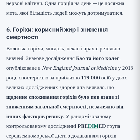
нервові клітини. Одна порція на день — це досяжна
мета, якої більшість людей можуть дотримуватися.
6. Горіхи: корисний жир і зниження
смертності
Волоські горіхи, мигдаль, пекан і арахіс ретельно
вивчені. Знакове дослідження
Бао та його колег
,
опубліковане в
New England Journal of Medicine
у 2013
році, спостерігало за приблизно
119 000 осіб
у двох
великих дослідженнях здоров'я та виявило, що
щоденне споживання горіхів було пов'язане зі
зниженням загальної смертності, незалежно від
інших факторів ризику
. У рандомізованому
контрольованому дослідженні
PRE
DIM
ED
група
середземноморської дієти з додаванням горіхів