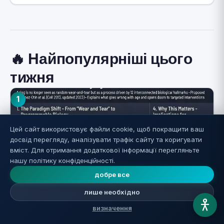
🔥 Найпопулярніші цього
тижня
1
Цей сайт використовує файли cookie, щоб покращити ваш
досвід перегляду, аналізувати трафік сайту та коригувати
вміст. Для отримання додаткової інформації перегляньте
нашу політику конфіденційності.
добре все
лише необхідно
12 ознак старіння: чому ми старіємо,
визначення
повний посібник