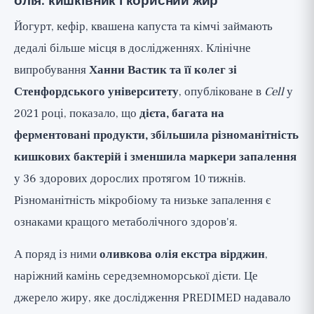
олія: кишківник і корисний жир
Йогурт, кефір, квашена капуста та кімчі займають
дедалі більше місця в дослідженнях. Клінічне
випробування
Ханни Вастик та її колег зі
Стенфордського університету
, опубліковане в
Cell
у
2021 році, показало, що
дієта, багата на
ферментовані продукти, збільшила різноманітність
кишкових бактерій і зменшила маркери запалення
у 36 здорових дорослих протягом 10 тижнів.
Різноманітність мікробіому та низьке запалення є
ознаками кращого метаболічного здоров'я.
А поряд із ними
оливкова олія екстра вірджин
,
наріжний камінь середземноморської дієти. Це
джерело жиру, яке дослідження PREDIMED надавало