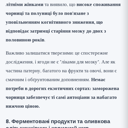
літніми жінками
та виявило, що
високе споживання
чорниці та полуниці було пов'язане з
уповільненням когнітивного зниження, що
відповідає затримці старіння мозку до двох з
половиною років
.
Важливо залишатися тверезими: це спостережне
дослідження, і ягоди не є "ліками для мозку". Але як
частина патерну, багатого на фрукти та овочі, вони є
смачним і обґрунтованим доповненням.
Немає
потреби в дорогих екзотичних сортах: заморожена
чорниця забезпечує ті самі антоціани за набагато
нижчою ціною.
8. Ферментовані продукти та оливкова