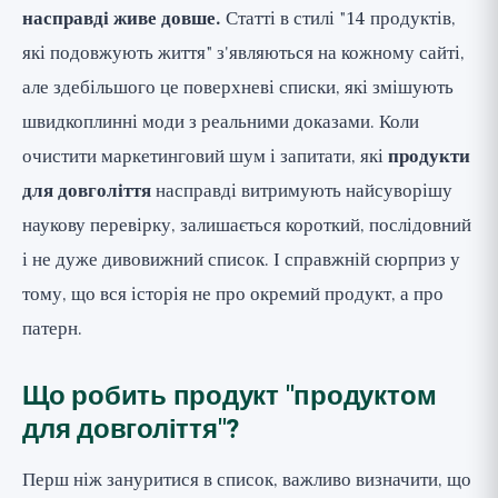
насправді живе довше.
Статті в стилі "14 продуктів,
3. Жирна риба: омега-3 і здоров'я серця
які подовжують життя" з'являються на кожному сайті,
4. Хрестоцвіті овочі: метаболічний і
судинний захист
але здебільшого це поверхневі списки, які змішують
5. Листова зелень: гальмо старіння мозку
швидкоплинні моди з реальними доказами. Коли
очистити маркетинговий шум і запитати, які
6. Горіхи: корисний жир і зниження
продукти
смертності
для довголіття
насправді витримують найсуворішу
7. Ягоди: флавоноїди та старіючий мозок
наукову перевірку, залишається короткий, послідовний
8. Ферментовані продукти та оливкова
і не дуже дивовижний список. І справжній сюрприз у
олія: кишківник і корисний жир
тому, що вся історія не про окремий продукт, а про
Чому жоден окремий продукт не є
патерн.
магією
Що робить продукт "продуктом
Що ж взяти з досліджень?
для довголіття"?
Ширша перспектива
Перш ніж зануритися в список, важливо визначити, що