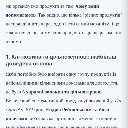
ми організуємо продукти за тим,
чому вони
допомагають
. Так видно, що кілька "різних продуктів"
насправді діють через один і той самий механізм, і це
також пояснює, чому вони працюють краще разом, ніж
окремо.
1. Клітковина та цільнозернові: найбільш
доведена основа
Якби потрібно було вибрати одну групу продуктів із
найсильнішими кількісними доказами для довголіття,
це були б
харчові волокна та цільнозернові
.
Величезний систематичний огляд, опублікований у
The
Lancet
у 2019 році
Ендрю Рейнольдсом та його
колегами
, об'єднав когортні дослідження та клінічні
випробування та виявив, що учасники, які споживали