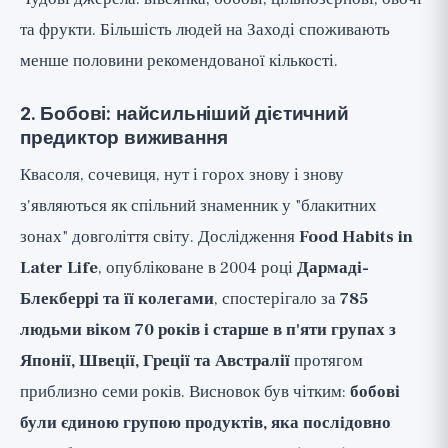
та фрукти. Більшість людей на Заході споживають
менше половини рекомендованої кількості.
2. Бобові: найсильніший дієтичний
предиктор виживання
Квасоля, сочевиця, нут і горох знову і знову
з'являються як спільний знаменник у "блакитних
зонах" довголіття світу. Дослідження
Food Habits in
Later Life
, опубліковане в 2004 році
Дармаді-
Блекберрі та її колегами
, спостерігало за
785
людьми віком 70 років і старше в п'яти групах з
Японії, Швеції, Греції та Австралії
протягом
приблизно семи років. Висновок був чітким:
бобові
були єдиною групою продуктів, яка послідовно