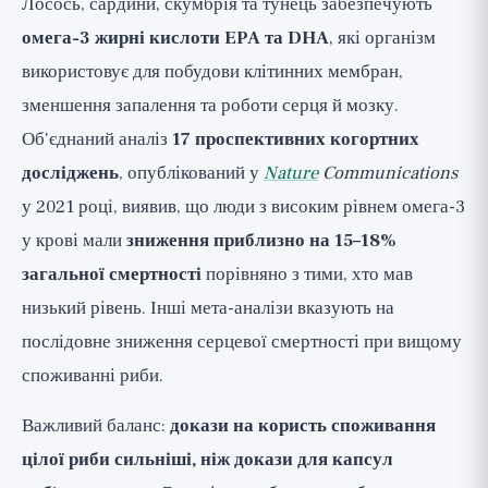
Лосось, сардини, скумбрія та тунець забезпечують
омега-3 жирні кислоти EPA та DHA
, які організм
використовує для побудови клітинних мембран,
зменшення запалення та роботи серця й мозку.
Об'єднаний аналіз
17 проспективних когортних
досліджень
, опублікований у
Nature
Communications
у 2021 році, виявив, що люди з високим рівнем омега-3
у крові мали
зниження приблизно на 15–18%
загальної смертності
порівняно з тими, хто мав
низький рівень. Інші мета-аналізи вказують на
послідовне зниження серцевої смертності при вищому
споживанні риби.
Важливий баланс:
докази на користь споживання
цілої риби сильніші, ніж докази для капсул