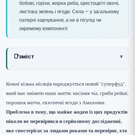
бобові, горіхи, жирна риба, хрестоцвіті овочі,
листова зелень і ягоди. Сила — у загальному
патерні харчування, а не в пігулці чи
окремому компоненті.
📑
зміст
▾
Що робить продукт "продуктом для
довголіття"?
Кожні кілька місяців народжується новий "суперфуд",
Групи, які справді витримують
який має змінити наше життя: насіння чіа, гриби рейші,
перевірку: за механізмом дії
порошок матча, екзотичні ягоди з Амазонки.
1. Клітковина та цільнозернові: найбільш
Проблема в тому, що майже жоден із цих продуктів
доведена основа
ніколи не перевірявся в серйозному дослідженні,
2. Бобові: найсильніший дієтичний
яке спостерігає за людьми роками та перевіряє, хто
предиктор виживання