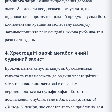
риб'ячого жиру
. Великі випробування добавок
омега-3 показали неоднозначні результати, що
підсилює ідею про те, що цільний продукт з усіма його
компонентами кращий за ізольовану молекулу.
Загальноприйнята рекомендація: жирна риба два-три
рази на тиждень.
4. Хрестоцвіті овочі: метаболічний і
судинний захист
Броколі, цвітна капуста, капуста, брюссельська
капуста та кейл належать до родини хрестоцвітих і
містять
глюкозинолати
, які в організмі
перетворюються на
сульфорафан
. Когортне
дослідження, опубліковане в
American Journal of
Clinical Nutrition
, яке спостерігало за приблизно
134