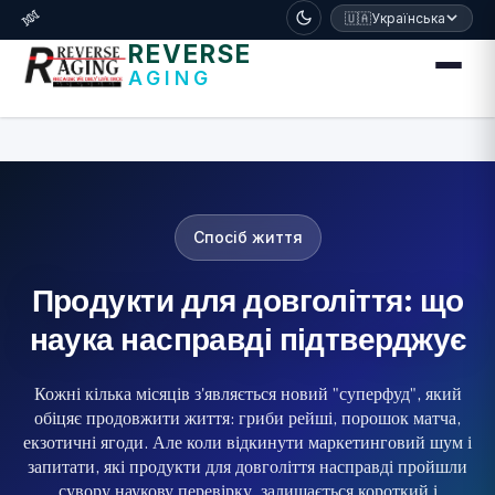
דלג לתוכן הראשי
🧬
🇺🇦
Українська
REVERSE
AGING
Спосіб життя
Продукти для довголіття: що
наука насправді підтверджує
Кожні кілька місяців з'являється новий "суперфуд", який
обіцяє продовжити життя: гриби рейші, порошок матча,
екзотичні ягоди. Але коли відкинути маркетинговий шум і
запитати, які продукти для довголіття насправді пройшли
сувору наукову перевірку, залишається короткий і