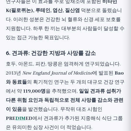
연구자들은 이 효과를 주로 잎채소에 포함된
비타민
K(필로퀴논), 루테인, 엽산, 질산염
덕분으로 돌렸습니
다. 이러한 성분은 건강한 뇌 혈류와 신경 세포 보호를
지원합니다. 하루 한 끼는 대부분의 사람들이 달성할 수
있는 접근 가능한 목표입니다.
6. 견과류: 건강한 지방과 사망률 감소
호두, 아몬드, 피칸, 땅콩은 엄격하게 연구되었습니다.
2013년
New England Journal of Medicine
에 발표된
Bao
와 동료들
의 획기적인 연구는 두 개의 대규모 건강 연구
에서 약
119,000명
을 추적했으며,
일일 견과류 섭취가
다른 위험 요인과 독립적으로 전체 사망률 감소와 관련
이 있음
을 발견했습니다. 무작위 대조 시험인
PRE
DIM
ED
에서 견과류가 추가된 지중해식 식단 그룹
은 유의미한 심장 사건이 더 적었습니다.