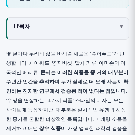
📑
목차
▾
무엇이 식품을 '장수 식품'으로 만드는가?
실제로 검증을 통과한 그룹: 메커니즘별
몇 달마다 우리의 삶을 바꿔줄 새로운 '슈퍼푸드'가 탄
1. 섬유질과 통곡물: 가장 입증된 기초
생합니다: 치아씨드, 영지버섯, 말차 가루, 아마존의 이
2. 콩류: 생존을 위한 가장 강력한 식이 예측 인자
국적인 베리류.
문제는 이러한 식품들 중 거의 대부분이
3. 지방이 많은 생선: 오메가-3와 심장 건강
수년간 인간을 추적하며 누가 실제로 더 오래 사는지 확
4. 십자화과 채소: 대사 및 혈관 보호
인하는 진지한 연구에서 검증된 적이 없다는 점입니다.
5. 녹색 잎채소: 뇌 노화 억제
'수명을 연장하는 14가지 식품' 스타일의 기사는 모든
6. 견과류: 건강한 지방과 사망률 감소
사이트에 등장하지만, 대부분은 일시적인 유행과 진정
7. 베리류: 플라보노이드와 노화하는 뇌
한 증거를 혼합한 피상적인 목록입니다. 마케팅 소음을
8. 발효 식품과 올리브 오일: 장과 건강한 지방
제거하고 어떤
장수 식품
이 가장 엄격한 과학적 검증을