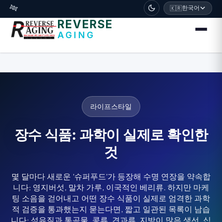
דלג לתוכן הראשי
🧬
한국어
🇰🇷
REVERSE
AGING
라이프스타일
장수 식품: 과학이 실제로 확인한
것
몇 달마다 새로운 '슈퍼푸드'가 등장해 수명 연장을 약속합
니다: 영지버섯, 말차 가루, 이국적인 베리류. 하지만 마케
팅 소음을 걷어내고 어떤 장수 식품이 실제로 엄격한 과학
적 검증을 통과했는지 묻는다면, 짧고 일관된 목록이 남습
니다: 섬유질과 통곡물, 콩류, 견과류, 지방이 많은 생선, 십