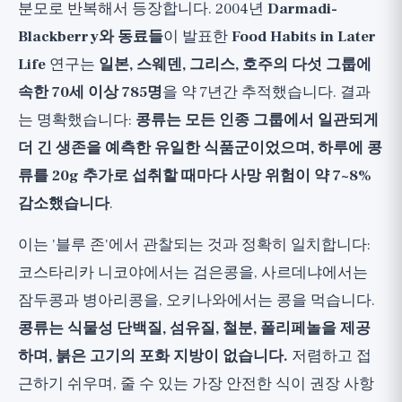
분모로 반복해서 등장합니다. 2004년
Darmadi-
Blackberry와 동료들
이 발표한
Food Habits in Later
Life
연구는
일본, 스웨덴, 그리스, 호주의 다섯 그룹에
속한 70세 이상 785명
을 약 7년간 추적했습니다. 결과
는 명확했습니다:
콩류는 모든 인종 그룹에서 일관되게
더 긴 생존을 예측한 유일한 식품군이었으며, 하루에 콩
류를 20g 추가로 섭취할 때마다 사망 위험이 약 7~8%
감소했습니다
.
이는 '블루 존'에서 관찰되는 것과 정확히 일치합니다:
코스타리카 니코야에서는 검은콩을, 사르데냐에서는
잠두콩과 병아리콩을, 오키나와에서는 콩을 먹습니다.
콩류는 식물성 단백질, 섬유질, 철분, 폴리페놀을 제공
하며, 붉은 고기의 포화 지방이 없습니다.
저렴하고 접
근하기 쉬우며, 줄 수 있는 가장 안전한 식이 권장 사항