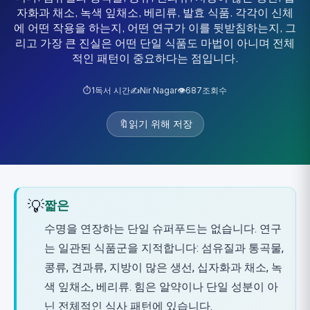
자화과 채소, 녹색 잎채소, 베리류, 발효 식품. 각각이 신체
에 어떤 작용을 하는지, 어떤 연구가 이를 뒷받침하는지, 그
리고 가장 큰 진실은 어떤 단일 식품도 마법이 아니며 전체
적인 패턴이 중요하다는 점입니다.
⏱️
1
독서 시간
✍️
Nir Nagar
👁️
687
조회수
🔖
읽기 위해 저장
💡
짧은
수명을 연장하는 단일 슈퍼푸드는 없습니다. 연구
는 일관된 식품군을 지적합니다: 섬유질과 통곡물,
콩류, 견과류, 지방이 많은 생선, 십자화과 채소, 녹
색 잎채소, 베리류. 힘은 알약이나 단일 성분이 아
닌 전체적인 식사 패턴에 있습니다.