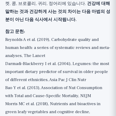
켓, 콩, 브로콜리, 귀리, 정어리에 있습니다.
건강에 대해
말하는 것과 건강하게 사는 것의 차이는 다음 마법의 성
분이 아닌 다음 식사에서 시작됩니다.
참고 문헌:
Reynolds A et al. (2019), Carbohydrate quality and
human health: a series of systematic reviews and meta-
analyses, The Lancet
Darmadi-Blackberry I et al. (2004), Legumes: the most
important dietary predictor of survival in older people
of different ethnicities, Asia Pac J Clin Nutr
Bao Y et al. (2013), Association of Nut Consumption
with Total and Cause-Specific Mortality, NEJM
Morris MC et al. (2018), Nutrients and bioactives in
green leafy vegetables and cognitive decline,