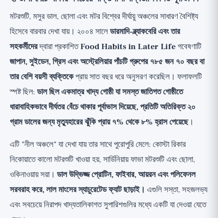
মটরশুটি, মসুর ডাল, ছোলা এবং মটর বিশ্বের দীর্ঘায়ু অঞ্চলের সাধারণ বৈশিষ্ট্য
হিসেবে বারবার দেখা যায়। ২০০৪ সালে
ডারমাদি-ব্ল্যাকবেরি এবং তার
সহকর্মীদের
দ্বারা প্রকাশিত
Food Habits in Later Life
গবেষণাটি
জাপান, সুইডেন, গ্রিস এবং অস্ট্রেলিয়ার পাঁচটি গ্রুপের ৭৮৫ জন ৭০ বছর বা
তার বেশি বয়সী ব্যক্তিকে
প্রায় সাত বছর ধরে অনুসরণ করেছিল। ফলাফলটি
স্পষ্ট ছিল:
ডাল ছিল একমাত্র খাদ্য গোষ্ঠী যা সমস্ত জাতিগত গোষ্ঠীতে
ধারাবাহিকভাবে দীর্ঘতর বেঁচে থাকার পূর্বাভাস দিয়েছে, প্রতিটি অতিরিক্ত ২০
গ্রাম ডালের জন্য মৃত্যুহারের ঝুঁকি প্রায় ৭% থেকে ৮% হ্রাস পেয়েছে
।
এটি "নীল অঞ্চলে" যা দেখা যায় তার সাথে পুরোপুরি মেলে: কোস্টা রিকার
নিকোয়াতে কালো মটরশুটি খাওয়া হয়, সার্ডিনিয়ায় ফাভা মটরশুটি এবং ছোলা,
ওকিনাওয়ায় সয়া।
ডাল উদ্ভিজ্জ প্রোটিন, ফাইবার, আয়রন এবং পলিফেনল
সরবরাহ করে, লাল মাংসের স্যাচুরেটেড ফ্যাট ছাড়াই।
এগুলি সস্তা, সহজলভ্য
এবং সবচেয়ে নিরাপদ খাদ্যতালিকাগত সুপারিশগুলির মধ্যে একটি যা দেওয়া যেতে