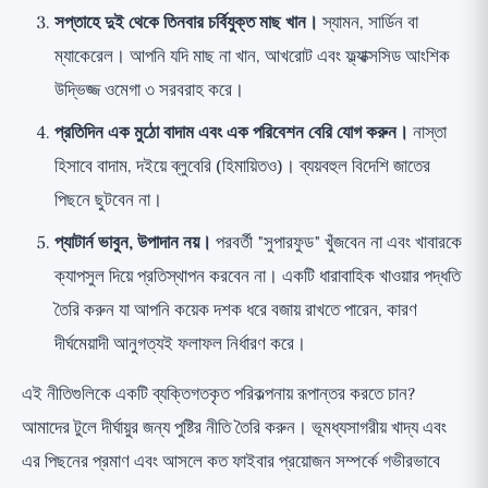
সপ্তাহে দুই থেকে তিনবার চর্বিযুক্ত মাছ খান।
স্যামন, সার্ডিন বা
ম্যাকেরেল। আপনি যদি মাছ না খান, আখরোট এবং ফ্ল্যাক্সসিড আংশিক
উদ্ভিজ্জ ওমেগা ৩ সরবরাহ করে।
প্রতিদিন এক মুঠো বাদাম এবং এক পরিবেশন বেরি যোগ করুন।
নাস্তা
হিসাবে বাদাম, দইয়ে ব্লুবেরি (হিমায়িতও)। ব্যয়বহুল বিদেশি জাতের
পিছনে ছুটবেন না।
প্যাটার্ন ভাবুন, উপাদান নয়।
পরবর্তী "সুপারফুড" খুঁজবেন না এবং খাবারকে
ক্যাপসুল দিয়ে প্রতিস্থাপন করবেন না। একটি ধারাবাহিক খাওয়ার পদ্ধতি
তৈরি করুন যা আপনি কয়েক দশক ধরে বজায় রাখতে পারেন, কারণ
দীর্ঘমেয়াদী আনুগত্যই ফলাফল নির্ধারণ করে।
এই নীতিগুলিকে একটি ব্যক্তিগতকৃত পরিকল্পনায় রূপান্তর করতে চান?
আমাদের টুলে দীর্ঘায়ুর জন্য পুষ্টির নীতি তৈরি করুন
।
ভূমধ্যসাগরীয় খাদ্য এবং
এর পিছনের প্রমাণ
এবং
আসলে কত ফাইবার প্রয়োজন
সম্পর্কে গভীরভাবে