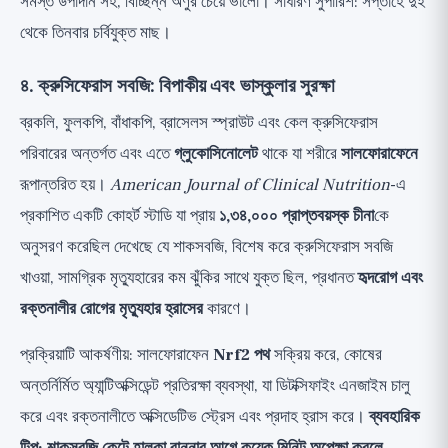
সমস্ত উপাদান সহ, বিচ্ছিন্ন অণুর চেয়ে ভালো। সাধারণ সুপারিশ: সপ্তাহে দুই
থেকে তিনবার চর্বিযুক্ত মাছ।
৪. ক্রুসিফেরাস সবজি: বিপাকীয় এবং ভাস্কুলার সুরক্ষা
ব্রকলি, ফুলকপি, বাঁধাকপি, ব্রাসেলস স্প্রাউট এবং কেল ক্রুসিফেরাস
পরিবারের অন্তর্গত এবং এতে
গ্লুকোসিনোলেট
থাকে যা শরীরে
সালফোরাফেনে
রূপান্তরিত হয়।
American Journal of Clinical Nutrition
-এ
প্রকাশিত একটি কোহর্ট স্টাডি যা প্রায়
১,৩৪,০০০ প্রাপ্তবয়স্ক চীনা
কে
অনুসরণ করেছিল দেখেছে যে শাকসবজি, বিশেষ করে ক্রুসিফেরাস সবজি
খাওয়া, সামগ্রিক মৃত্যুহারের কম ঝুঁকির সাথে যুক্ত ছিল, প্রধানত
হৃদরোগ এবং
রক্তনালীর রোগের মৃত্যুহার হ্রাসের
কারণে।
প্রক্রিয়াটি আকর্ষণীয়: সালফোরাফেন
Nrf2 পথ
সক্রিয় করে, কোষের
অন্তর্নির্মিত অ্যান্টিঅক্সিডেন্ট প্রতিরক্ষা ব্যবস্থা, যা ডিটক্সিফাইং এনজাইম চালু
করে এবং রক্তনালীতে অক্সিডেটিভ স্ট্রেস এবং প্রদাহ হ্রাস করে।
ব্যবহারিক