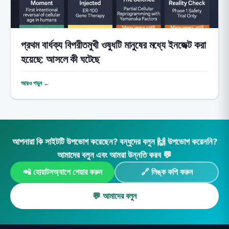
প্রথম বার্ধক্য বিপরীতমুখী ওষুধটি মানুষের মধ্যে ইনজেক্ট করা
হয়েছে: আসলে কী ঘটেছে
আরও পড়ুন ←
আপনারা কি সাইটটি উপভোগ করেছেন? বন্ধুদের বলুন 🙌 উপভোগ করেননি?
আমাদের বলুন এবং আমরা উন্নতি করব 💬
📲 হোয়াটসঅ্যাপে শেয়ার করুন
🔗 লিঙ্ক কপি করুন
💬 আমাদের বলুন