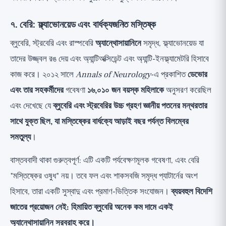
৭. বেরি: ফ্ল্যাভোনয়েড এবং বার্ধক্যজনিত মস্তিষ্ক
ব্লুবেরি, স্ট্রবেরি এবং রাস্পবেরি
অ্যান্থোসায়ানিনে
সমৃদ্ধ, ফ্ল্যাভোনয়েড যা
তাদের উজ্জ্বল রঙ দেয় এবং অ্যান্টিঅক্সিডেন্ট এবং অ্যান্টি-ইনফ্ল্যামেটরি হিসাবে
কাজ করে। ২০১২ সালে
Annals of Neurology
-এ প্রকাশিত
ডেভোর
এবং তার সহকর্মীদের
গবেষণা
১৬,০১০ জন বয়স্ক মহিলাকে
অনুসরণ করেছিল
এবং দেখেছে যে
ব্লুবেরি এবং স্ট্রবেরির উচ্চ গ্রহণ জ্ঞানীয় পতনের মন্থরতার
সাথে যুক্ত ছিল, যা মস্তিষ্কের বার্ধক্যে আড়াই বছর পর্যন্ত বিলম্বের
সমতুল্য
।
বাস্তববাদী থাকা গুরুত্বপূর্ণ: এটি একটি পর্যবেক্ষণমূলক গবেষণা, এবং বেরি
"মস্তিষ্কের ওষুধ" নয়। তবে ফল এবং শাকসবজি সমৃদ্ধ প্যাটার্নের অংশ
হিসাবে, তারা একটি সুস্বাদু এবং প্রমাণ-ভিত্তিক সংযোজন।
ব্যয়বহুল বিদেশি
জাতের প্রয়োজন নেই: হিমায়িত ব্লুবেরি অনেক কম দামে একই
অ্যান্থোসায়ানিন সরবরাহ করে।