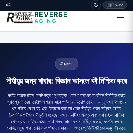
דלג לתוכן הראשי
🧬
🇧🇩
বাংলা
REVERSE
AGING
জীবনযাপন
দীর্ঘায়ুর জন্য খাবার: বিজ্ঞান আসলে কী নিশ্চিত করে
প্রতি কয়েক মাসে একটি নতুন "সুপারফুড" ঘোষণা করা হয় যা জীবন দীর্ঘায়িত করার
প্রতিশ্রুতি দেয়: রেইশি মাশরুম, মাচা পাউডার, বিদেশি বেরি। কিন্তু যখন বিপণনের
শব্দ সরিয়ে ফেলা হয় এবং জিজ্ঞাসা করা হয় কোন দীর্ঘায়ুর খাবার সত্যিই কঠোর
বৈজ্ঞানিক পরীক্ষায় উত্তীর্ণ হয়েছে, তখন একটি সংক্ষিপ্ত এবং ধারাবাহিক তালিকা
থেকে যায়: ফাইবার এবং গোটা শস্য, ডাল, বাদাম, চর্বিযুক্ত মাছ, ক্রুসিফেরাস
সবজি, সবুজ শাক, বেরি এবং গাঁজানো খাবার। এখানে প্রতিটি শরীরের জন্য কী করে,