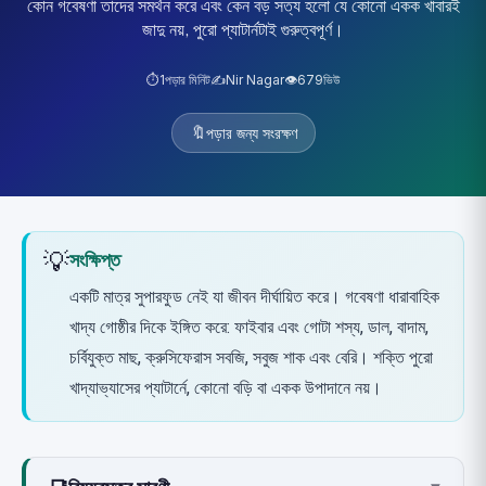
কোন গবেষণা তাদের সমর্থন করে এবং কেন বড় সত্য হলো যে কোনো একক খাবারই
জাদু নয়, পুরো প্যাটার্নটাই গুরুত্বপূর্ণ।
⏱️
1
পড়ার মিনিট
✍️
Nir Nagar
👁️
679
ভিউ
🔖
পড়ার জন্য সংরক্ষণ
💡
সংক্ষিপ্ত
একটি মাত্র সুপারফুড নেই যা জীবন দীর্ঘায়িত করে। গবেষণা ধারাবাহিক
খাদ্য গোষ্ঠীর দিকে ইঙ্গিত করে: ফাইবার এবং গোটা শস্য, ডাল, বাদাম,
চর্বিযুক্ত মাছ, ক্রুসিফেরাস সবজি, সবুজ শাক এবং বেরি। শক্তি পুরো
খাদ্যাভ্যাসের প্যাটার্নে, কোনো বড়ি বা একক উপাদানে নয়।