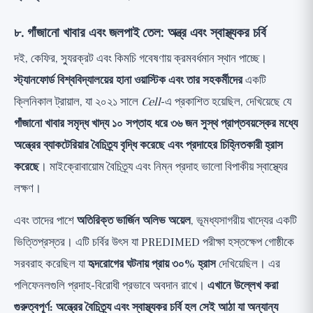
৮. গাঁজানো খাবার এবং জলপাই তেল: অন্ত্র এবং স্বাস্থ্যকর চর্বি
দই, কেফির, স্যুরক্রট এবং কিমচি গবেষণায় ক্রমবর্ধমান স্থান পাচ্ছে।
স্ট্যানফোর্ড বিশ্ববিদ্যালয়ের হানা ওয়াস্টিক এবং তার সহকর্মীদের
একটি
ক্লিনিকাল ট্রায়াল, যা ২০২১ সালে
Cell
-এ প্রকাশিত হয়েছিল, দেখিয়েছে যে
গাঁজানো খাবার সমৃদ্ধ খাদ্য ১০ সপ্তাহ ধরে ৩৬ জন সুস্থ প্রাপ্তবয়স্কের মধ্যে
অন্ত্রের ব্যাকটেরিয়ার বৈচিত্র্য বৃদ্ধি করেছে এবং প্রদাহের চিহ্নিতকারী হ্রাস
করেছে
। মাইক্রোবায়োম বৈচিত্র্য এবং নিম্ন প্রদাহ ভালো বিপাকীয় স্বাস্থ্যের
লক্ষণ।
এবং তাদের পাশে
অতিরিক্ত ভার্জিন অলিভ অয়েল
, ভূমধ্যসাগরীয় খাদ্যের একটি
ভিত্তিপ্রস্তর। এটি চর্বির উৎস যা PREDIMED পরীক্ষা হস্তক্ষেপ গোষ্ঠীকে
সরবরাহ করেছিল যা
হৃদরোগের ঘটনায় প্রায় ৩০% হ্রাস
দেখিয়েছিল। এর
পলিফেনলগুলি প্রদাহ-বিরোধী প্রভাবে অবদান রাখে।
এখানে উল্লেখ করা
গুরুত্বপূর্ণ: অন্ত্রের বৈচিত্র্য এবং স্বাস্থ্যকর চর্বি হল সেই আঠা যা অন্যান্য