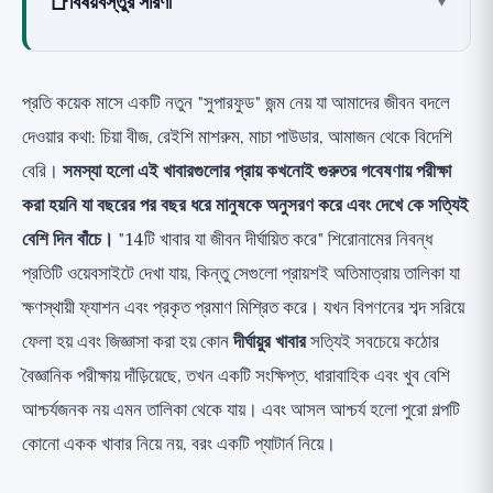
📑
বিষয়বস্তুর সারণী
▾
কী একটি খাবারকে "দীর্ঘায়ুর খাবার" করে তোলে?
গোষ্ঠীগুলি যা সত্যিই পরীক্ষায় দাঁড়ায়: প্রক্রিয়া অনুসারে
প্রতি কয়েক মাসে একটি নতুন "সুপারফুড" জন্ম নেয় যা আমাদের জীবন বদলে
১. ফাইবার এবং গোটা শস্য: সবচেয়ে প্রমাণিত ভিত্তি
দেওয়ার কথা: চিয়া বীজ, রেইশি মাশরুম, মাচা পাউডার, আমাজন থেকে বিদেশি
২. ডাল: বেঁচে থাকার সবচেয়ে শক্তিশালী খাদ্যতালিকাগত পূর্বাভাসক
বেরি।
সমস্যা হলো এই খাবারগুলোর প্রায় কখনোই গুরুতর গবেষণায় পরীক্ষা
৩. চর্বিযুক্ত মাছ: ওমেগা ৩ এবং হৃদরোগের স্বাস্থ্য
করা হয়নি যা বছরের পর বছর ধরে মানুষকে অনুসরণ করে এবং দেখে কে সত্যিই
৪. ক্রুসিফেরাস সবজি: বিপাকীয় এবং ভাস্কুলার সুরক্ষা
বেশি দিন বাঁচে।
"14টি খাবার যা জীবন দীর্ঘায়িত করে" শিরোনামের নিবন্ধ
৫. সবুজ শাক: মস্তিষ্কের বার্ধক্যের ব্রেক
প্রতিটি ওয়েবসাইটে দেখা যায়, কিন্তু সেগুলো প্রায়শই অতিমাত্রায় তালিকা যা
৬. বাদাম: স্বাস্থ্যকর চর্বি এবং মৃত্যুহার হ্রাস
ক্ষণস্থায়ী ফ্যাশন এবং প্রকৃত প্রমাণ মিশ্রিত করে। যখন বিপণনের শব্দ সরিয়ে
৭. বেরি: ফ্ল্যাভোনয়েড এবং বার্ধক্যজনিত মস্তিষ্ক
ফেলা হয় এবং জিজ্ঞাসা করা হয় কোন
দীর্ঘায়ুর খাবার
সত্যিই সবচেয়ে কঠোর
৮. গাঁজানো খাবার এবং জলপাই তেল: অন্ত্র এবং স্বাস্থ্যকর চর্বি
বৈজ্ঞানিক পরীক্ষায় দাঁড়িয়েছে, তখন একটি সংক্ষিপ্ত, ধারাবাহিক এবং খুব বেশি
আশ্চর্যজনক নয় এমন তালিকা থেকে যায়। এবং আসল আশ্চর্য হলো পুরো গল্পটি
কেন কোনো একক খাবারই জাদু নয়
কোনো একক খাবার নিয়ে নয়, বরং একটি প্যাটার্ন নিয়ে।
গবেষণা থেকে কী নেওয়া উচিত?
বিস্তৃত দৃষ্টিভঙ্গি