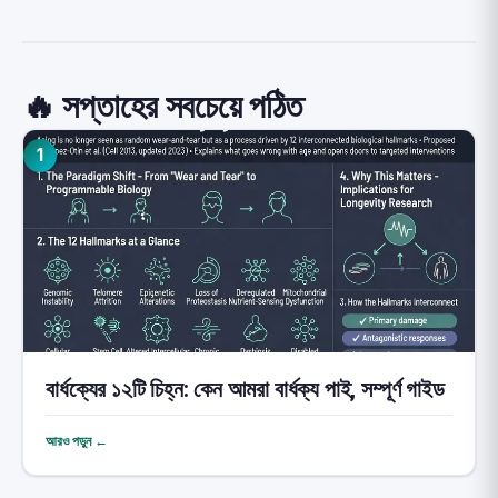
🔥 সপ্তাহের সবচেয়ে পঠিত
1
বার্ধক্যের ১২টি চিহ্ন: কেন আমরা বার্ধক্য পাই, সম্পূর্ণ গাইড
আরও পড়ুন ←