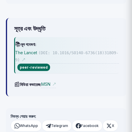
সূত্র এবং উদ্ধৃতি
📚
মূল গবেষণা:
The Lancet
(DOI: 10.1016/S0140-6736(18)31809-
9)
↗
peer-reviewed
📰
MSN
মিডিয়া কভারেজ:
↗
নিবন্ধ শেয়ার করুন:
WhatsApp
Telegram
Facebook
X