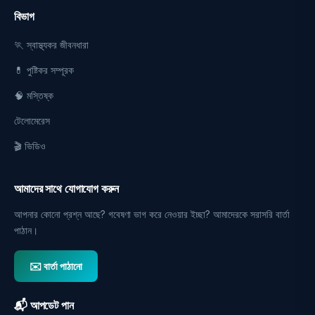
বিভাগ
🏃 স্বাস্থ্যকর জীবনধারা
💊 পুষ্টিকর সম্পূরক
🧠 মস্তিষ্ক
টেলোমেরেস
🎬 ভিডিও
আমাদের সাথে যোগাযোগ করুন
আপনার কোনো প্রশ্ন আছে? গবেষণা ভাগ করে নেওয়ার ইচ্ছা? আমাদেরকে সরাসরি বার্তা
পাঠান।
✉️ বার্তা পাঠানো
📬 আপডেট পান