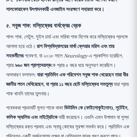
টিপ: শাকসবজি কেটে হালকা রান্নার আগে কয়েক মিনিট অপেক্ষা করলে
সালফোরাফেন উৎপাদনকারী এনজাইম সংরক্ষণে সহায়তা করে।
৫. সবুজ শাক: মস্তিষ্কের বার্ধক্যের ব্রেক
পালং শাক, লেটুস, সুইস চার্ড এবং সরিষা শাক বিশেষ করে মস্তিষ্কের প্রসঙ্গে
আলাদা হয়ে ওঠে।
রাশ বিশ্ববিদ্যালয়ের মার্থা ক্লেয়ার মরিস এবং তার
সহকর্মীদের
গবেষণা, যা ২০১৮ সালে
Neurology
-এ প্রকাশিত হয়েছিল,
প্রায়
৯৬০ জন প্রাপ্তবয়স্ক
কে প্রায় ৫ বছর ধরে অনুসরণ করেছিল।
অসাধারণ ফলাফল:
যারা প্রতিদিন এক পরিবেশন সবুজ শাক খেয়েছেন তারা ধীর
জ্ঞানীয় পতন দেখিয়েছেন, যা প্রায় ১১ বছর ছোট মস্তিষ্কের সমতুল্য
যারা প্রায়
শাক খাননি তাদের তুলনায়।
গবেষকরা প্রভাবটি মূলত শাকে থাকা
ভিটামিন কে (ফাইলোকুইনোন), লুটেইন,
ফলিক অ্যাসিড এবং নাইট্রেটকে
দায়ী করেছেন। এগুলি এমন উপাদান যা সুস্থ
মস্তিষ্কের রক্ত প্রবাহ এবং স্নায়ু কোষের সুরক্ষা সমর্থন করে। প্রতিদিন এক
পরিবেশন একটি অর্জনযোগ্য লক্ষ্য যা বেশিরভাগ মানুষ পূরণ করতে পারে।