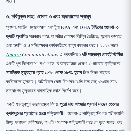
পারে।
৩. চর্বিযুক্ত মাছ: ওমেগা ৩ এবং হৃদরোগের স্বাস্থ্য
স্যামন, সার্ডিন, ম্যাকেরেল এবং টুনা
EPA এবং DHA টাইপের ওমেগা-৩
ফ্যাটি অ্যাসিড
সরবরাহ করে, যা শরীর কোষের ঝিল্লি তৈরিতে, প্রদাহ কমাতে
এবং হৃদপিণ্ড ও মস্তিষ্কের কার্যকারিতার জন্য ব্যবহার করে। ২০২১ সালে
Nature
Communications
-এ প্রকাশিত
১৭টি সম্ভাব্য কোহর্ট স্টাডির
একটি পুল বিশ্লেষণে দেখা গেছে যে রক্তে উচ্চ ওমেগা-৩ মাত্রার ব্যক্তিদের
সামগ্রিক মৃত্যুহারে প্রায় ১৫% থেকে ১৮% হ্রাস
ছিল নিম্ন মাত্রার
ব্যক্তিদের তুলনায়। অতিরিক্ত মেটা-বিশ্লেষণগুলি উচ্চ মাছ খাওয়ার সাথে
হৃদরোগের মৃত্যুহারে ধারাবাহিক হ্রাস নির্দেশ করে।
একটি গুরুত্বপূর্ণ ভারসাম্যের বিষয়:
পুরো মাছ খাওয়ার প্রমাণ মাছের তেলের
ক্যাপসুলের প্রমাণের চেয়ে শক্তিশালী
। ওমেগা-৩ সাপ্লিমেন্টের বড় পরীক্ষাগুলি
মিশ্র ফলাফল দেখিয়েছে, যা এই ধারণাকে শক্তিশালী করে যে পুরো খাবার, তার