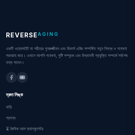
AGING
REVERSE
একটি ওয়েবসাইট যা শরীরের পুনরুজ্জীবন এবং রিভার্স এজিং সম্পর্কিত নতুন নিবন্ধ ও গবেষণা
সরবরাহ করে। এখানে আপনি গবেষণা, পুষ্টি সম্পূরক এবং উদ্ভাবনী প্রযুক্তি সম্পর্কে সর্বশেষ
তথ্য পাবেন।
দ্রুত লিঙ্ক
বাড়ি
প্রবন্ধ
⏳ জৈবিক বয়স ক্যালকুলেটর