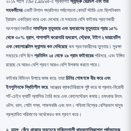
২০১৯ সালে
The Lancet
-এ প্রকাশিত
অ্যান্ড্রু রেনল্ডস এবং তার
সহকর্মীদের
একটি বিশাল পদ্ধতিগত পর্যালোচনা কোহর্ট স্টাডি এবং ক্লিনিকাল
ট্রায়াল একত্রিত করে এবং দেখেছে যে সবচেয়ে বেশি ফাইবার গ্রহণকারী
অংশগ্রহণকারীরা
সামগ্রিক মৃত্যুহার এবং হৃদরোগের মৃত্যুহারে প্রায় ১৫%
থেকে ৩০% হ্রাস, পাশাপাশি করোনারি হৃদরোগ, স্ট্রোক, টাইপ ২ ডায়াবেটিস
এবং কোলোরেক্টাল ক্যান্সার কম দেখিয়েছে
কম গ্রহণকারীদের তুলনায়। সুরক্ষা
সবচেয়ে বেশি ছিল
প্রতিদিন ২৫ থেকে ২৯ গ্রাম ফাইবারের
পরিসরে, এবং ইঙ্গিত
রয়েছে যে আরও বেশি গ্রহণ আরও বেশি উপকার করতে পারে।
ফাইবার বিভিন্ন উপায়ে কাজ করে: তারা
চিনির শোষণকে ধীর করে এবং
ইনসুলিনকে স্থিতিশীল করে
, অন্ত্রের ব্যাকটেরিয়াকে পুষ্ট করে যা প্রদাহ-বিরোধী
শর্ট-চেইন ফ্যাটি অ্যাসিড তৈরি করে এবং কোলেস্টেরল কমায়। চমৎকার উৎস:
ওটস, ডাল, গোটা শস্য, শাকসবজি এবং ফল। পশ্চিমা বিশ্বের বেশিরভাগ মানুষ
প্রস্তাবিত পরিমাণের অর্ধেকেরও কম গ্রহণ করে।
২. ডাল: বেঁচে থাকার সবচেয়ে শক্তিশালী খাদ্যতালিকাগত পূর্বাভাসক