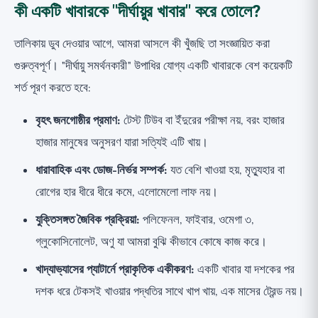
কী একটি খাবারকে "দীর্ঘায়ুর খাবার" করে তোলে?
তালিকায় ডুব দেওয়ার আগে, আমরা আসলে কী খুঁজছি তা সংজ্ঞায়িত করা
গুরুত্বপূর্ণ। "দীর্ঘায়ু সমর্থনকারী" উপাধির যোগ্য একটি খাবারকে বেশ কয়েকটি
শর্ত পূরণ করতে হবে:
বৃহৎ জনগোষ্ঠীর প্রমাণ:
টেস্ট টিউব বা ইঁদুরের পরীক্ষা নয়, বরং হাজার
হাজার মানুষের অনুসরণ যারা সত্যিই এটি খায়।
ধারাবাহিক এবং ডোজ-নির্ভর সম্পর্ক:
যত বেশি খাওয়া হয়, মৃত্যুহার বা
রোগের হার ধীরে ধীরে কমে, এলোমেলো লাফ নয়।
যুক্তিসঙ্গত জৈবিক প্রক্রিয়া:
পলিফেনল, ফাইবার, ওমেগা ৩,
গ্লুকোসিনোলেট, অণু যা আমরা বুঝি কীভাবে কোষে কাজ করে।
খাদ্যাভ্যাসের প্যাটার্নে প্রাকৃতিক একীকরণ:
একটি খাবার যা দশকের পর
দশক ধরে টেকসই খাওয়ার পদ্ধতির সাথে খাপ খায়, এক মাসের ট্রেন্ড নয়।