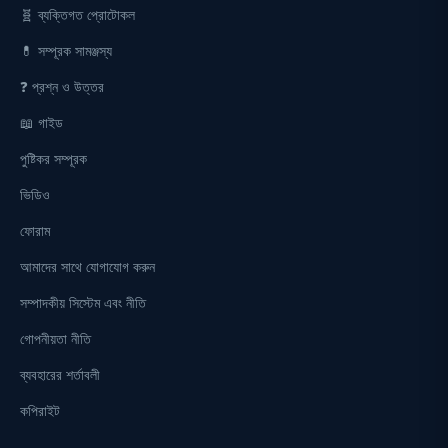
🧬 ব্যক্তিগত প্রোটোকল
💊 সম্পূরক সামঞ্জস্য
❓ প্রশ্ন ও উত্তর
📖 গাইড
পুষ্টিকর সম্পূরক
ভিডিও
ফোরাম
আমাদের সাথে যোগাযোগ করুন
সম্পাদকীয় সিস্টেম এবং নীতি
গোপনীয়তা নীতি
ব্যবহারের শর্তাবলী
কপিরাইট