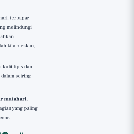
ari, terpapar
ang melindungi
mahkan
ah kita oleskan,
kulit tipis dan
 dalam seiring
ar matahari,
bagian yang paling
esar.