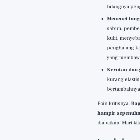
hilangnya peng
Mencuci tang
sabun, pember
kulit, menyeb
penghalang kul
yang membawa 
Kerutan dan 
kurang elasti
bertambahnya 
Poin kritisnya:
Bag
hampir sepenuhn
diabaikan. Mari ki