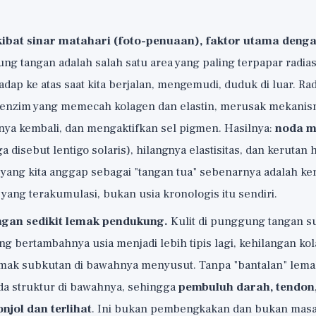
ibat sinar matahari (foto-penuaan), faktor utama deng
g tangan adalah salah satu area yang paling terpapar radias
ap ke atas saat kita berjalan, mengemudi, duduk di luar. Ra
enzim yang memecah kolagen dan elastin, merusak mekanis
a kembali, dan mengaktifkan sel pigmen. Hasilnya:
noda m
ga disebut lentigo solaris), hilangnya elastisitas, dan kerutan
 yang kita anggap sebagai "tangan tua" sebenarnya adalah ke
 yang terakumulasi, bukan usia kronologis itu sendiri.
engan sedikit lemak pendukung.
Kulit di punggung tangan su
ing bertambahnya usia menjadi lebih tipis lagi, kehilangan kol
emak subkutan di bawahnya menyusut. Tanpa "bantalan" lemak 
a struktur di bawahnya, sehingga
pembuluh darah, tendon,
jol dan terlihat
. Ini bukan pembengkakan dan bukan masal