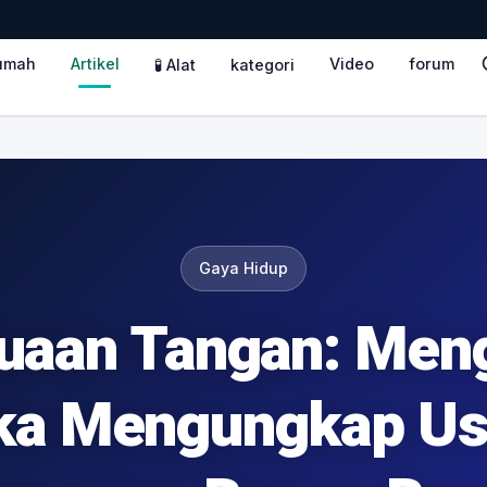
umah
Artikel
Video
forum
🧪 Alat
kategori
Gaya Hidup
uaan Tangan: Men
a Mengungkap Us