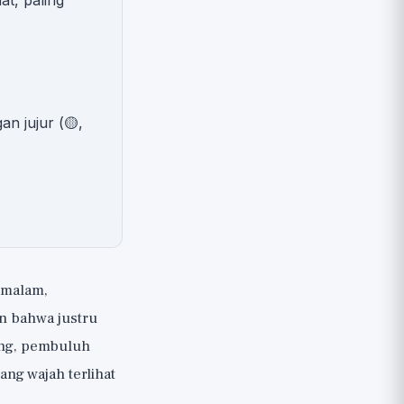
at, paling
n jujur (🟡,
 malam,
n bahwa justru
ang, pembuluh
ang wajah terlihat