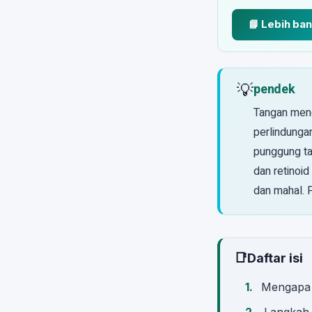
📘 Lebih ba
💡
pendek
Tangan meng
perlindungan
punggung ta
dan retinoid
dan mahal. 
📑
Daftar isi
Mengapa 