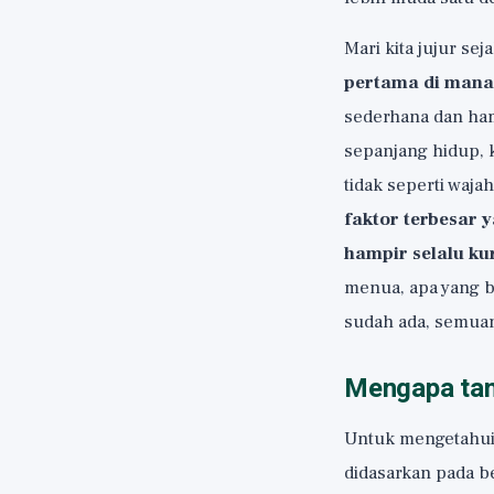
Mari kita jujur sej
pertama di mana 
sederhana dan ham
sepanjang hidup, k
tidak seperti waja
faktor terbesar 
hampir selalu ku
menua, apa yang 
sudah ada, semuan
Mengapa tan
Untuk mengetahui 
didasarkan pada b