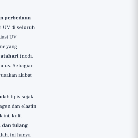
an perbedaan
i UV di seluruh
diasi UV
me yang
atahari
(noda
 halus. Sebagian
rusakan akibat
dah tipis sejak
agen dan elastin,
ini, kulit
 dan tulang
ah, ini hanya