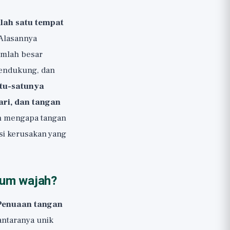
lah satu tempat
 Alasannya
umlah besar
 pendukung, dan
tu-satunya
ari, dan tangan
an mengapa tangan
i kerusakan yang
lum wajah?
Penuaan tangan
antaranya unik