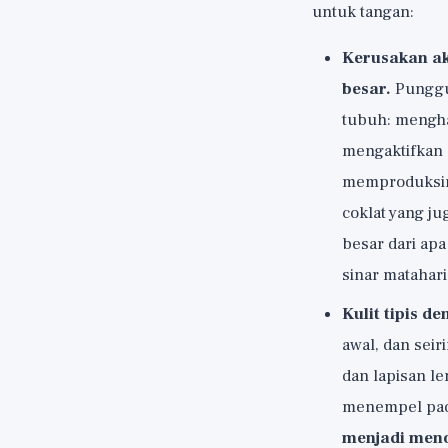
untuk tangan:
Kerusakan ak
besar.
Punggun
tubuh: menghad
mengaktifkan 
memproduksiny
coklat yang ju
besar dari apa
sinar matahari
Kulit tipis d
awal, dan seir
dan lapisan l
menempel pad
menjadi menon