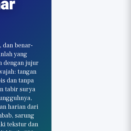
ar
 dan benar-
anlah yang
 dengan jujur
wajah: tangan
pis dan tanpa
n tabir surya
sungguhnya,
an harian dari
mbab, sarung
ki tekstur dan