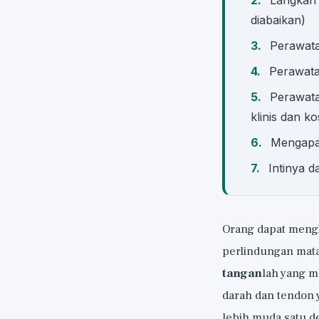
Langkah 
diabaikan)
Perawata
Perawata
Perawata
klinis dan k
Mengapa 
Intinya d
Orang dapat meng
perlindungan mata
tangan
lah yang m
darah dan tendon y
lebih muda satu de