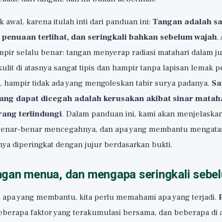
ak awal, karena itulah inti dari panduan ini:
Tangan adalah sa
penuaan terlihat, dan seringkali bahkan sebelum wajah
.
pir selalu benar: tangan menyerap radiasi matahari dalam j
ulit di atasnya sangat tipis dan hampir tanpa lapisan lemak
h, hampir tidak ada yang mengoleskan tabir surya padanya.
Sa
yang dapat dicegah adalah kerusakan akibat sinar matah
rang terlindungi
. Dalam panduan ini, kami akan menjelask
benar-benar mencegahnya, dan apa yang membantu mengatas
ya diperingkat dengan jujur berdasarkan bukti.
gan menua, dan mengapa seringkali sebe
apa yang membantu, kita perlu memahami apa yang terjadi.
eberapa faktor yang terakumulasi bersama, dan beberapa di 