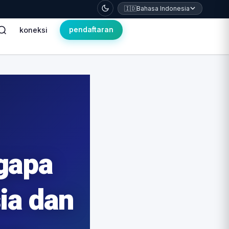
🇮🇩
Bahasa Indonesia
koneksi
pendaftaran
gapa
ia dan