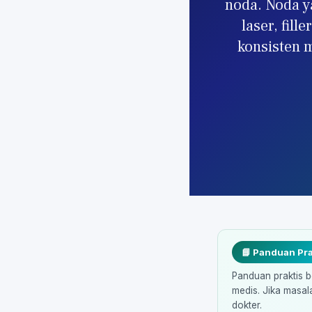
noda. Noda y
laser, fill
konsisten 
📘 Panduan Pra
Panduan praktis b
medis. Jika masal
dokter.