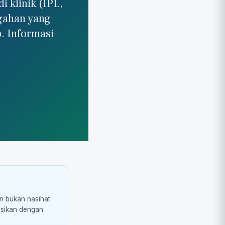
 klinik (IPL,
cegahan yang
. Informasi
an bukan nasihat
asikan dengan