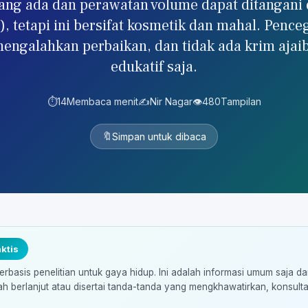
ang ada dan perawatan volume dapat ditangani di
er), tetapi ini bersifat kosmetik dan mahal. Pen
mengalahkan perbaikan, dan tidak ada krim ajaib
edukatif saja.
⏱️
14
Membaca menit
✍️
Nir Nagar
👁️
480
Tampilan
🔖
Simpan untuk dibaca
ktis
erbasis penelitian untuk gaya hidup. Ini adalah informasi umum saja d
ah berlanjut atau disertai tanda-tanda yang mengkhawatirkan, konsult