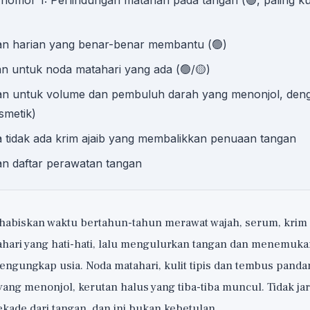
nomor 1: Perlindungan matahari pada tangan (🟢, paling ku
n harian yang benar-benar membantu (🟢)
n untuk noda matahari yang ada (🟢/🟡)
n untuk volume dan pembuluh darah yang menonjol, denga
osmetik)
tidak ada krim ajaib yang membalikkan penuaan tangan
an daftar perawatan tangan
habiskan waktu bertahun-tahun merawat wajah, serum, krim
hari yang hati-hati, lalu mengulurkan tangan dan menemuka
engungkap usia. Noda matahari, kulit tipis dan tembus pand
ang menonjol, kerutan halus yang tiba-tiba muncul. Tidak jar
kade dari tangan, dan ini bukan kebetulan.