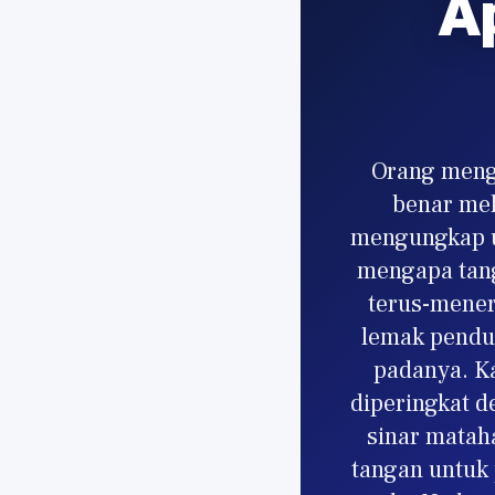
A
Orang meng
benar mel
mengungkap u
mengapa tang
terus-meneru
lemak penduk
padanya. K
diperingkat d
sinar matah
tangan untuk 