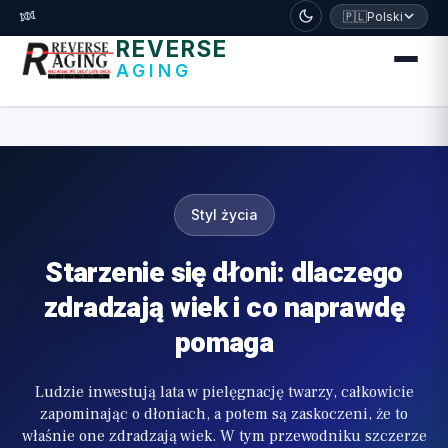
דלג לתוכן הראשי
🧬
🇵🇱
Polski
REVERSE
AGING
Styl życia
Starzenie się dłoni: dlaczego
zdradzają wiek i co naprawdę
pomaga
Ludzie inwestują lata w pielęgnację twarzy, całkowicie
zapominając o dłoniach, a potem są zaskoczeni, że to
właśnie one zdradzają wiek. W tym przewodniku szczerze