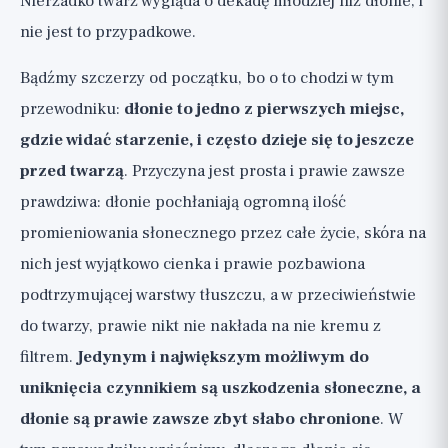
Nierzadko twarz wygląda o dekadę młodziej niż dłonie, i
słonecznych (🟢/🟡)
nie jest to przypadkowe.
Zabiegi na utratę objętości i widoczne
Bądźmy szczerzy od początku, bo o to chodzi w tym
żyły, szczerze (🟡, gabinetowe i
kosmetyczne)
przewodniku:
dłonie to jedno z pierwszych miejsc,
gdzie widać starzenie, i często dzieje się to jeszcze
Dlaczego nie ma kremu cud, który
odwraca starzenie się dłoni
przed twarzą
. Przyczyna jest prosta i prawie zawsze
prawdziwa: dłonie pochłaniają ogromną ilość
Podsumowanie i lista pielęgnacji dłoni
promieniowania słonecznego przez całe życie, skóra na
nich jest wyjątkowo cienka i prawie pozbawiona
podtrzymującej warstwy tłuszczu, a w przeciwieństwie
do twarzy, prawie nikt nie nakłada na nie kremu z
filtrem.
Jedynym i największym możliwym do
uniknięcia czynnikiem są uszkodzenia słoneczne, a
dłonie są prawie zawsze zbyt słabo chronione
. W