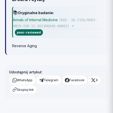
📚
Oryginalne badanie:
Annals of Internal Medicine
(DOI: 10.7326/0003-
4819-158-11-201306040-00002)
↗
peer-reviewed
Reverse Aging
Udostępnij artykuł:
WhatsApp
Telegram
Facebook
X
Skopiuj link