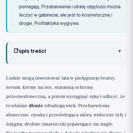
pomagają. Przebarwienia i utratę objętości można
leczyć w gabinecie, ale jest to kosmetyczne i
drogie. Profilaktyka wygrywa.
📑
spis treści
▾
Dlaczego dłonie się starzeją i często przed
twarzą?
Ludzie mogą inwestować lata w pielęgnację twarzy,
Krok numer 1: Ochrona
serum, kremy na noc, staranną ochronę
przeciwsłoneczna dłoni (🟢, najsilniejszy,
przeciwsłoneczną, a potem wyciągnąć rękę i odkryć, że
najbardziej zaniedbany)
to właśnie
dłonie
zdradzają wiek. Przebarwienia
Codzienna pielęgnacja, która naprawdę
słoneczne, cienka i prześwitująca skóra, widoczne żyły i
pomaga (🟢)
ścięgna, drobne zmarszczki pojawiające się nagle.
Leczenie istniejących przebarwień