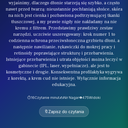
wyjaśnimy, dlaczego dłonie starzeją się szybko, a często
nawet przed twarzą: nieustannie pochłaniają słońce, skóra
na nich jest cienka i pozbawiona podtrzymującej tkanki
tłuszczowej, a my prawie nigdy nie nakładamy na nie
kremu z filtrem. Przedstawimy prawdziwy zestaw
narzędzi, uczciwie uszeregowany: krok numer 1 to
codzienna ochrona przeciwsłoneczna grzbietu dłoni, a
następnie nawilżanie, rękawiczki do mokrej pracy i
retinoidy poprawiające strukturę i przebarwienia.
Istniejące przebarwienia i utrata objętości można leczyć w
gabinecie (IPL, laser, wypełniacze), ale jest to
kosmetyczne i drogie. Konsekwentna profilaktyka wygrywa
z korektą, a krem cud nie istnieje. Wyłącznie informacja
edukacyjna.
⏱️
16
Czytanie minut
✍️
Nir Nagar
👁️
475
Widoki
🔖
Zapisz do czytania