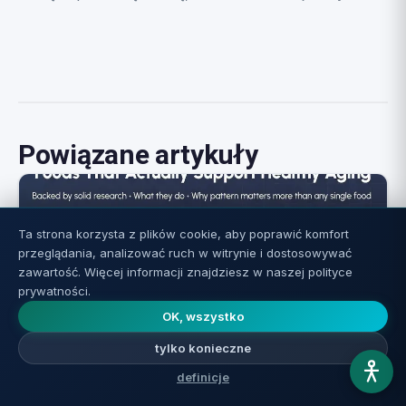
Powiązane artykuły
Ta strona korzysta z plików cookie, aby poprawić komfort
przeglądania, analizować ruch w witrynie i dostosowywać
zawartość. Więcej informacji znajdziesz w naszej polityce
prywatności.
OK, wszystko
tylko konieczne
definicje
Żywność dla długowieczności: co nauka