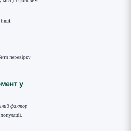
у місці з фоновим
 інші.
бити перевірку
омент у
иний фактор
 популяції,