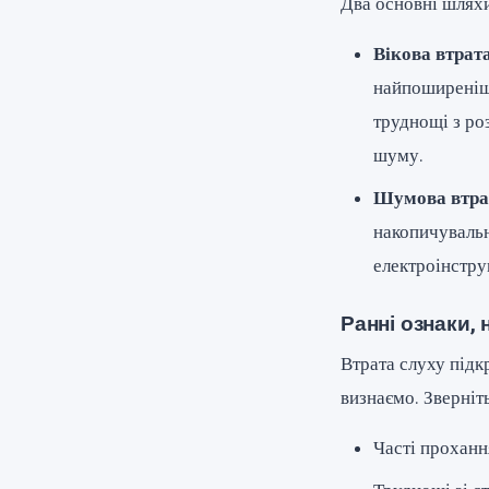
Два основні шляхи
Вікова втрата
найпоширеніше
труднощі з ро
шуму.
Шумова втра
накопичувальн
електроінстру
Ранні ознаки, 
Втрата слуху підк
визнаємо. Зверніть
Часті проханн