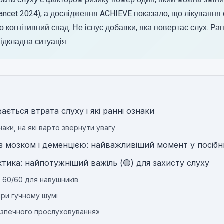
трата слуху є фактором ризику номер один, який можна змін
Lancet 2024), а дослідження ACHIEVE показало, що лікування
о когнітивний спад. Не існує добавки, яка повертає слух. Ра
ідкладна ситуація.
вається втрата слуху і які ранні ознаки
наки, на які варто звернути увагу
із мозком і деменцією: найважливіший момент у посіб
тика: найпотужніший важіль (🟢) для захисту слуху
 60/60 для навушників
при гучному шумі
езпечного прослуховування»