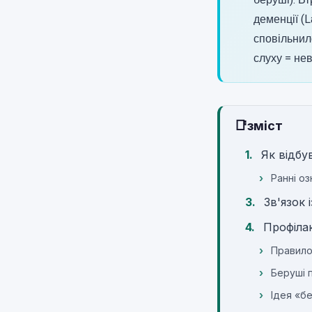
беруші). В
деменції (
сповільнил
слуху = нев
📑
зміст
Як відбу
Ранні оз
Зв'язок 
Профілак
Правило
Беруші 
Ідея «б