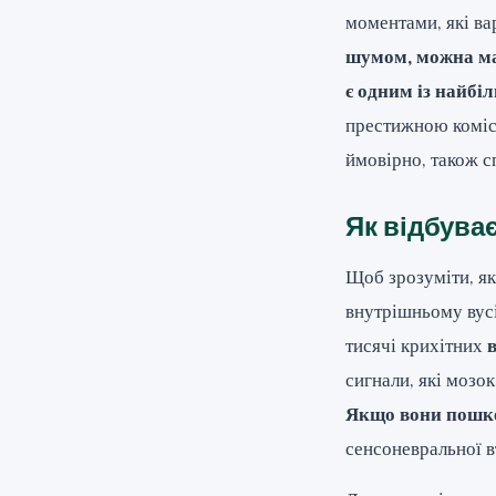
моментами, які ва
шумом, можна ма
є одним із найбі
престижною комісі
ймовірно, також с
Як відбуває
Щоб зрозуміти, як
внутрішньому вусі
тисячі крихітних
сигнали, які мозо
Якщо вони пошко
сенсоневральної в