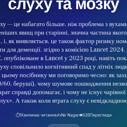
слуху та мозку
ху — це набагато більше, ніж проблема з вухами
іших явищ при старінні, значна частина якого
, і, як виявляється, це також фактор ризику ном
и для деменції, згідно з комісією Lancet 2024
 опубліковане в Lancet у 2023 році, навіть пок
уху сповільнило когнітивний спад у літніх люд
 цьому посібнику ми поговоримо чесно: як зах
0/60, беруші), чому шумове пошкодження незво
рат справді допомагає, і чому не існує чарівної
лух». А також коли втрата слуху є невідкладно
⏱️
1
Хвилинки читання
✍️
Nir Nagar
👁️
526
Перегляди