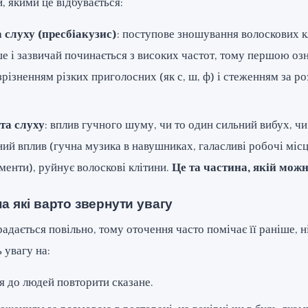
, якими це відбувається:
 слуху (пресбіакузис)
: поступове зношування волоскових к
 і зазвичай починається з високих частот, тому першою оз
зрізненням різких приголосних (як с, ш, ф) і стеженням за р
та слуху
: вплив гучного шуму, чи то один сильний вибух, ч
ий вплив (гучна музика в навушниках, галасливі робочі місц
менти), руйнує волоскові клітини.
Це та частина, якій можн
на які варто звернути увагу
радається повільно, тому оточення часто помічає її раніше, н
 увагу на:
я до людей повторити сказане.