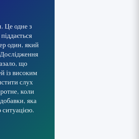
. Це одне з
 піддається
ер один, який
. Дослідження
азало, що
ей із високим
истити слух
ротне, коли
 добавки, яка
ю ситуацією.