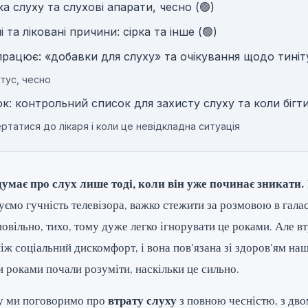
а слуху та слухові апарати, чесно (🟢)
 та ліковані причини: сірка та інше (🟢)
рацює: «добавки для слуху» та очікування щодо тиніт
ітус, чесно
к: контрольний список для захисту слуху та коли бігти
ртатися до лікаря і коли це невідкладна ситуація
 думає про слух лише тоді, коли він уже починає зникати.
уємо гучність телевізора, важко стежити за розмовою в гала
овільно, тихо, тому дуже легко ігнорувати це роками. Але вт
іж соціальний дискомфорт, і вона пов'язана зі здоров'ям наш
 роками почали розуміти, наскільки це сильно.
у ми поговоримо про
втрату слуху
з повною чесністю, з дв