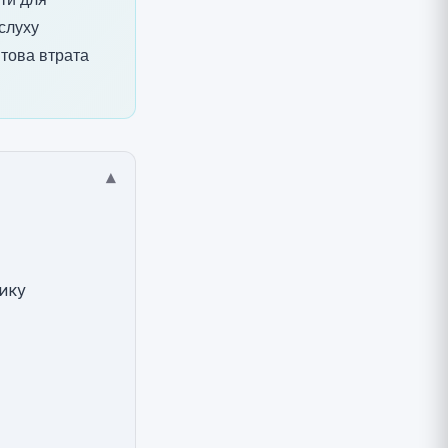
ити для
 слуху
птова втрата
▾
нику