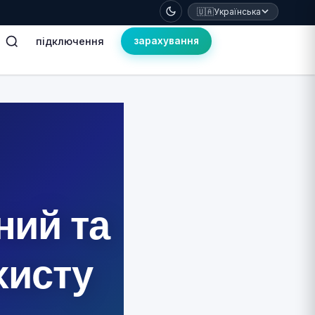
🇺🇦
Українська
підключення
зарахування
ний та
хисту