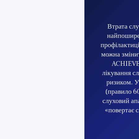
Втрата слу
найпоширен
профілактиці
можна змінит
ACHIEVE,
лікування сл
ризиком. У
(правило 6
слуховий апа
«повертає с