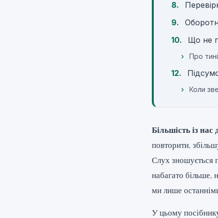
Перевірк
Оборотні
Що не п
Про тин
Підсумо
Коли зве
Більшість із нас
повторити, збільш
Слух зношується п
набагато більше, н
ми лише останніми
У цьому посібник