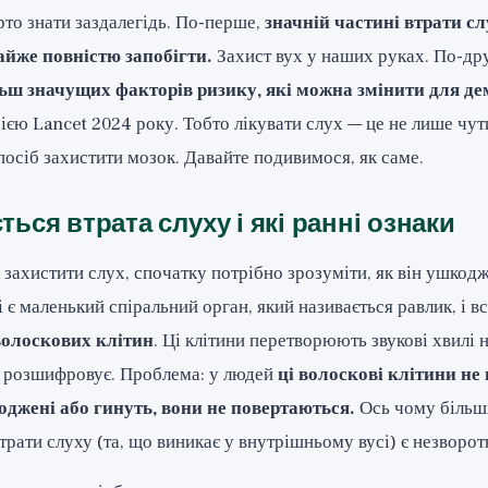
рто знати заздалегідь. По-перше,
значній частині втрати сл
йже повністю запобігти.
Захист вух у наших руках. По-др
льш значущих факторів ризику, які можна змінити для де
єю Lancet 2024 року. Тобто лікувати слух — це не лише чути
посіб захистити мозок. Давайте подивимося, як саме.
ться втрата слуху і які ранні ознаки
 захистити слух, спочатку потрібно зрозуміти, як він ушкодж
 є маленький спіральний орган, який називається равлик, і в
волоскових клітин
. Ці клітини перетворюють звукові хвилі 
к розшифровує. Проблема: у людей
ці волоскові клітини не
джені або гинуть, вони не повертаються.
Ось чому більш
трати слуху (та, що виникає у внутрішньому вусі) є незворо