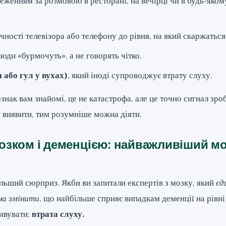
теженням за розмовою в ресторані, на вечірці чи в будь-яком
чності телевізора або телефону до рівня, на який скаржаться
люди «бурмочуть», а не говорять чітко.
н або гул у вухах)
, який іноді супроводжує втрату слуху.
ознак вам знайомі, це не катастрофа, але це точно сигнал зро
 виявити, тим розумніше можна діяти.
 мозком і деменцією: найважливіший м
ільший сюрприз. Якби ви запитали експертів з мозку, який
єд
на змінити
, що найбільше сприяє випадкам деменції на рівні
ивувати:
втрата слуху.