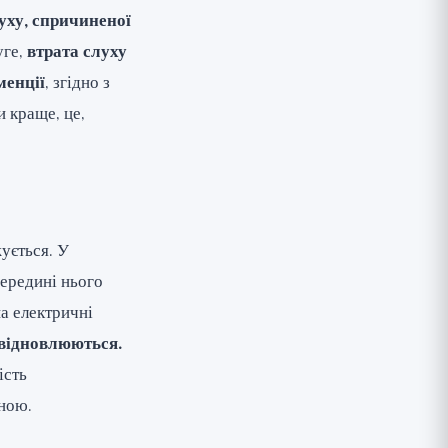
уху, спричиненої
уге,
втрата слуху
менції
, згідно з
 краще, це,
ується. У
середині нього
на електричні
 відновлюються.
ість
тною.