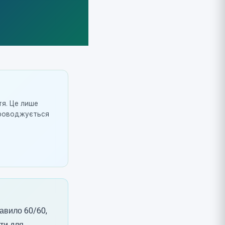
тя. Це лише
упроводжується
авило 60/60,