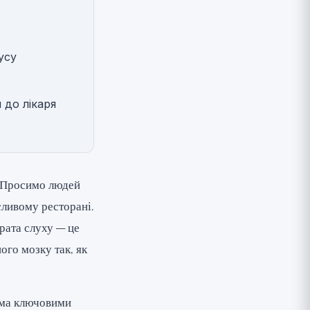
усу
 до лікаря
Просимо людей
сливому ресторані.
рата слуху — це
ого мозку так, як
ома ключовими