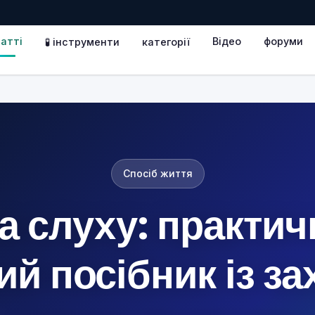
атті
Відео
форуми
🧪 інструменти
категорії
Спосіб життя
а слуху: практич
ий посібник із за