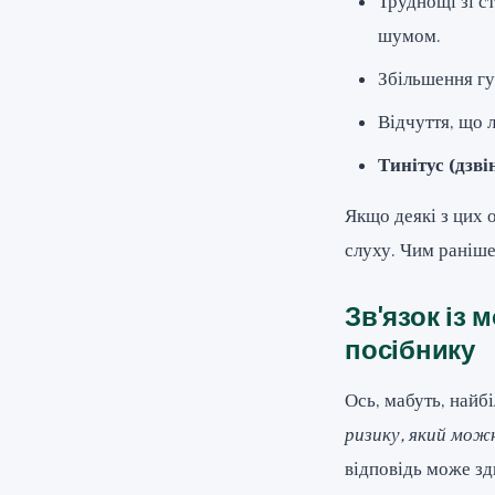
Труднощі зі с
шумом.
Збільшення гу
Відчуття, що 
Тинітус (дзві
Якщо деякі з цих 
слуху. Чим раніше
Зв'язок із
посібнику
Ось, мабуть, найб
ризику, який мож
відповідь може зд