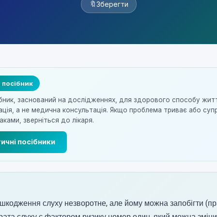
🔖
Зберегти
 посібник
бник, заснований на дослідженнях, для здорового способу жит
ація, а не медична консультація. Якщо проблема триває або с
ками, зверніться до лікаря.
ичні посібники
кодження слуху незворотне, але йому можна запобігти (пр