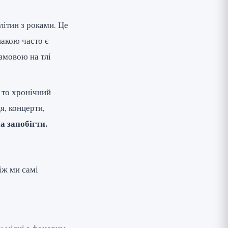
літин з роками. Це
накою часто є
озмовою на тлі
и то хронічний
я, концерти,
а запобігти.
іж ми самі