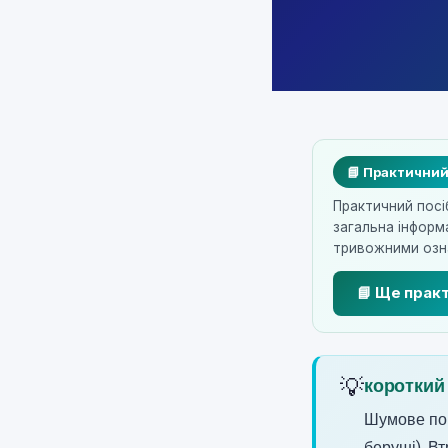
📘 Практичний
Практичний посі
загальна інформ
тривожними озна
📘 Ще практ
💡
короткий
Шумове пош