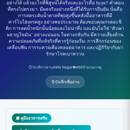
อย่างได้ แล้วอะไรที่พิสูจน์ได้จริงและอะไรคือ hype? คำตอบ
ที่ตรงไปตรงมา: มีผลจริงอย่างหนึ่งที่ได้รับการยืนยัน นั่นคือ
การลดระดับน้ำตาลที่พุ่งสูงขึ้นหลังมื้ออาหารที่มี
คาร์โบไฮเดรตสูง อย่างพอประมาณ ต้องขอบคุณกรดอะซิ
ติก การลดน้ำหนักนั้นน้อยและไม่น่าทึ่ง และมันไม่ใช่ "ตัวเผา
ผลาญไขมัน" อย่างแน่นอน ในทางกลับกัน มีความเสี่ยงด้าน
ความปลอดภัยที่แท้จริงที่ควรรู้ก่อนเริ่ม: การสึกกร่อนของ
เคลือบฟัน การระคายเคืองหลอดอาหาร และปฏิกิริยากับยา
รักษาโรคเบาหวาน
⏱️
1
นาทีการอ่าน
✍️
Nir Nagar
👁️
466
จำนวนการดู
🔖
บันทึกเพื่ออ่าน
📘 คู่มืออาหารเสริม