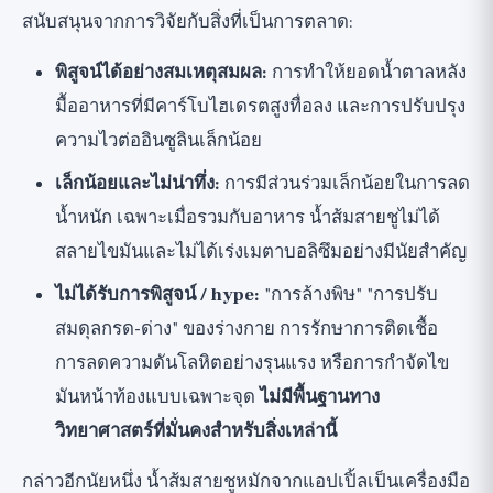
สนับสนุนจากการวิจัยกับสิ่งที่เป็นการตลาด:
พิสูจน์ได้อย่างสมเหตุสมผล:
การทำให้ยอดน้ำตาลหลัง
มื้ออาหารที่มีคาร์โบไฮเดรตสูงทื่อลง และการปรับปรุง
ความไวต่ออินซูลินเล็กน้อย
เล็กน้อยและไม่น่าทึ่ง:
การมีส่วนร่วมเล็กน้อยในการลด
น้ำหนัก เฉพาะเมื่อรวมกับอาหาร น้ำส้มสายชูไม่ได้
สลายไขมันและไม่ได้เร่งเมตาบอลิซึมอย่างมีนัยสำคัญ
ไม่ได้รับการพิสูจน์ / hype:
"การล้างพิษ" "การปรับ
สมดุลกรด-ด่าง" ของร่างกาย การรักษาการติดเชื้อ
การลดความดันโลหิตอย่างรุนแรง หรือการกำจัดไข
มันหน้าท้องแบบเฉพาะจุด
ไม่มีพื้นฐานทาง
วิทยาศาสตร์ที่มั่นคงสำหรับสิ่งเหล่านี้
กล่าวอีกนัยหนึ่ง น้ำส้มสายชูหมักจากแอปเปิ้ลเป็นเครื่องมือ