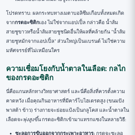
โปรดทราบ: ผลกระทบทางเมตาบอลิซึมเกือบทั้งหมดเกิด
จาก
กรดอะซิติก
เอง ไม่ใช่จากแอปเปิ้ล กล่าวคือ น้ำส้ม
สายชูขาวหรือน้ำส้มสายชูชนิดอื่นให้ผลที่คล้ายกัน "น้ำส้ม
สายชูหมักจากแอปเปิ้ล" ส่วนใหญ่เป็นแบรนด์ ไม่ใช่ความ
มหัศจรรย์ที่ไม่เหมือนใคร
ความเชื่อมโยงกับน้ำตาลในเลือด: กลไก
ของกรดอะซิติก
นี่คือแกนหลักทางวิทยาศาสตร์ และนี่คือสิ่งที่ควรตั้งความ
คาดหวัง เมื่อคุณกินอาหารที่มีคาร์โบไฮเดรตสูง (ขนมปัง
พาสต้า ข้าว) ร่างกายจะย่อยแป้งเป็นกลูโคส และน้ำตาลใน
เลือดจะ
พุ่งสูงขึ้น
กรดอะซิติกเข้ามาแทรกแซงในหลายวิธี:
ชะลอการขับออกจากกระเพาะอาหาร:
กรดจะชะลอ