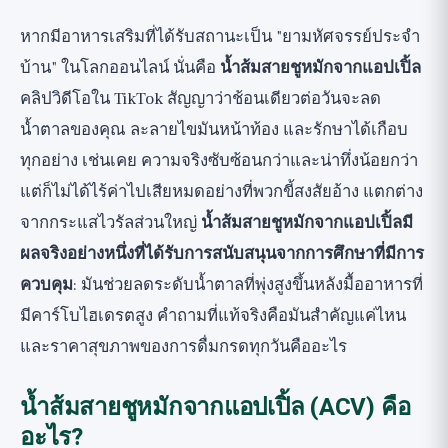
ความเชื่อมโยงกับน้ำตาลในเลือด: กลไกของก
หากมีอาหารเสริมที่ได้รับสถานะเป็น "ยามหัศจรรย์ประจำ
รดอะซิติก
บ้าน" ในโลกออนไลน์ นั่นคือ
น้ำส้มสายชูหมักจากแอปเปิ้ล
หลักฐานในปัจจุบัน
คลิปวิดีโอใน TikTok สัญญาว่าช้อนเดียวต่อวันจะลด
การศึกษา 1: Johnston ปี 2004 ความไวต่ออินซูลิน
น้ำตาลของคุณ ละลายไขมันหน้าท้อง และรักษาได้เกือบ
การศึกษา 2: การวิเคราะห์อภิมานของ Shishehbor
ทุกอย่าง เช่นเคย ความจริงซับซ้อนกว่าและน่าทึ่งน้อยกว่า
ปี 2017
แต่ก็ไม่ได้ไร้ค่าไปเสียหมดอย่างที่พวกขี้สงสัยอ้าง แตกต่าง
การศึกษา 3: Khezri ปี 2018 การลดน้ำหนัก
จากกระแสไวรัลส่วนใหญ่
น้ำส้มสายชูหมักจากแอปเปิ้ลมี
แยกสิ่งที่พิสูจน์ได้ออกจาก hype
ผลจริงอย่างหนึ่งที่ได้รับการสนับสนุนจากการศึกษาที่มีการ
คำเตือนด้านความปลอดภัยที่สำคัญ: มันไม่
ควบคุม
: มันช่วยลดระดับน้ำตาลที่พุ่งสูงขึ้นหลังมื้ออาหารที่
ปลอดภัยทั้งหมด
มีคาร์โบไฮเดรตสูง คำถามที่แท้จริงคือมันสำคัญแค่ไหน
1. การสึกกร่อนของเคลือบฟัน
และราคาสุขภาพของการดื่มกรดทุกวันคืออะไร
2. การระคายเคืองและแผลไหม้ในหลอดอาหารและ
กระเพาะอาหาร
น้ำส้มสายชูหมักจากแอปเปิ้ล (ACV) คือ
อะไร?
3. ปฏิกิริยากับยา