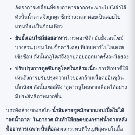
อัตราการเคลื่อนที่ของอาหารจากกระเพาะไปยังลำไส้
ดังนั้นน้ำตาลจึงถูกดูดซึมช้าลงและค่อยเป็นค่อยไป
แทนที่จะเป็นก้อนเดียว
ยับยั้งเอนไซม์ย่อยอาหาร:
กรดอะซิติกยับยั้งเอนไซม์
บางส่วน (เช่น ไดแซ็กคาริเดส) ที่ย่อยคาร์โบไฮเดรต
เชิงซ้อน ดังนั้นกลูโคสจึงถูกปล่อยออกมาครั้งละน้อยลง
ปรับปรุงการดูดซึมกลูโคสในกล้ามเนื้อ:
การศึกษาชี้ให้
เห็นถึงการปรับปรุงความไวของกล้ามเนื้อต่ออินซูลิน
เล็กน้อย ดังนั้นเซลล์จึง "ดูด" กลูโคสจากเลือดได้อย่าง
มีประสิทธิภาพมากขึ้น
บรรทัดล่างของกลไก:
น้ำส้มสายชูหมักจากแอปเปิ้ลไม่ได้
"ลดน้ำตาล" ในอากาศ มันทำให้ยอดของกราฟน้ำตาลหลัง
มื้ออาหารเฉพาะนั้นทื่อลง
ผลกระทบที่ใหญ่ที่สุดพบในมื้อ