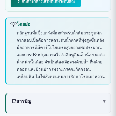
💊 ค้นหาอาหารเสริมที่เหมาะกับคุณ
💡
โดยย่อ
หลักฐานที่แข็งแกร่งที่สุดสำหรับน้ำส้มสายชูหมัก
จากแอปเปิ้ลคือการลดระดับน้ำตาลที่พุ่งสูงขึ้นหลัง
มื้ออาหารที่มีคาร์โบไฮเดรตสูงอย่างพอประมาณ
และการปรับปรุงความไวต่ออินซูลินเล็กน้อย ผลต่อ
น้ำหนักนั้นน้อย จำเป็นต้องเจือจางด้วยน้ำ ดื่มด้วย
หลอด และบ้วนปาก เพราะกรดจะกัดกร่อน
เคลือบฟัน ไม่ใช่สิ่งทดแทนการรักษาโรคเบาหวาน
📑
สารบัญ
▾
น้ำส้มสายชูหมักจากแอปเปิ้ล (ACV) คืออะไร?