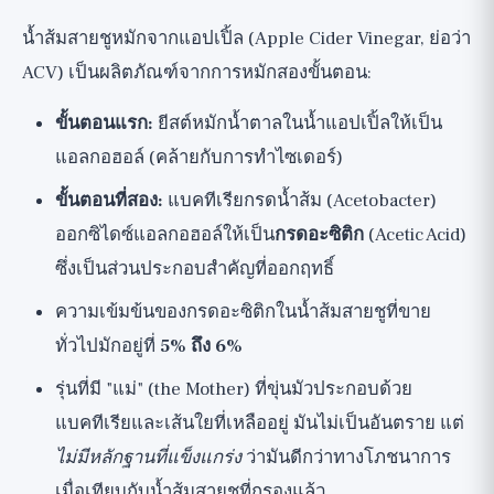
วิธีรับประทานน้ำส้มสายชูหมักจากแอปเปิ้ลอย่
น้ำส้มสายชูหมักจากแอปเปิ้ล (Apple Cider Vinegar, ย่อว่า
างถูกต้อง
ACV) เป็นผลิตภัณฑ์จากการหมักสองขั้นตอน:
สิ่งที่ควรนำไปใช้จากการวิจัย?
ขั้นตอนแรก:
ยีสต์หมักน้ำตาลในน้ำแอปเปิ้ลให้เป็น
มุมมองที่กว้างขึ้น
แอลกอฮอล์ (คล้ายกับการทำไซเดอร์)
ขั้นตอนที่สอง:
แบคทีเรียกรดน้ำส้ม (Acetobacter)
ออกซิไดซ์แอลกอฮอล์ให้เป็น
กรดอะซิติก
(Acetic Acid)
ซึ่งเป็นส่วนประกอบสำคัญที่ออกฤทธิ์
ความเข้มข้นของกรดอะซิติกในน้ำส้มสายชูที่ขาย
ทั่วไปมักอยู่ที่
5% ถึง 6%
รุ่นที่มี "แม่" (the Mother) ที่ขุ่นมัวประกอบด้วย
แบคทีเรียและเส้นใยที่เหลืออยู่ มันไม่เป็นอันตราย แต่
ไม่มีหลักฐานที่แข็งแกร่ง
ว่ามันดีกว่าทางโภชนาการ
เมื่อเทียบกับน้ำส้มสายชูที่กรองแล้ว