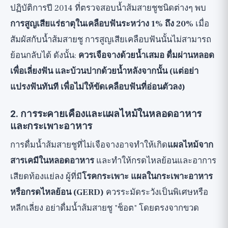
ปฏิบัติการปี 2014 ที่ตรวจสอบน้ำส้มสายชูชนิดต่างๆ พบ
การสูญเสียแร่ธาตุในเคลือบฟันระหว่าง 1% ถึง 20%
เมื่อ
สัมผัสกับน้ำส้มสายชู การสูญเสียเคลือบฟันนั้นไม่สามารถ
ย้อนกลับได้ ดังนั้น:
ควรเจือจางด้วยน้ำเสมอ ดื่มผ่านหลอด
เพื่อเลี่ยงฟัน และบ้วนปากด้วยน้ำหลังจากนั้น (แต่อย่า
แปรงฟันทันที เพื่อไม่ให้ขัดเคลือบฟันที่อ่อนตัวลง)
2. การระคายเคืองและแผลไหม้ในหลอดอาหาร
และกระเพาะอาหาร
การดื่มน้ำส้มสายชูที่ไม่เจือจางอาจทำให้เกิด
แผลไหม้จาก
สารเคมีในหลอดอาหาร
และทำให้กรดไหลย้อนและอาการ
เสียดท้องแย่ลง ผู้ที่มี
โรคกระเพาะ แผลในกระเพาะอาหาร
หรือกรดไหลย้อน (GERD)
ควรระมัดระวังเป็นพิเศษหรือ
หลีกเลี่ยง อย่าดื่มน้ำส้มสายชู "ช็อต" โดยตรงจากขวด