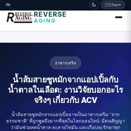
דלג לתוכן הראשי
🧬
🇹🇭
ไทย
REVERSE
AGING
อาหารเสริม
น้ำส้มสายชูหมักจากแอปเปิ้ลกับ
น้ำตาลในเลือด: งานวิจัยบอกอะไร
จริงๆ เกี่ยวกับ ACV
น้ำส้มสายชูหมักจากแอปเปิ้ลอาจเป็นอาหารเสริม "จาก
ธรรมชาติ" ที่ถูกพูดถึงมากที่สุดในโลกออนไลน์: มีคนสัญญา
ว่ามันช่วยลดน้ำตาล ละลายไขมัน และเกือบจะรักษาทุก