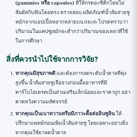
(gummies หรือ capsules)
ที่ให้กรดอะซิติกโดยไม่
สัมผัสกับฟันโดยตรง ตรวจสอบ
ผลิตภัณฑ์น้ำส้มสายชู
หมักจากแอปเปิ้ลหลากหลายบน iHerb
โปรดทราบว่า
ปริมาณในแคปซูลมักจะต่ำกว่าปริมาณของเหลวที่ใช้
ในการศึกษา
สิ่งที่ควรนำไปใช้จากการวิจัย?
หากคุณมีสุขภาพดี
และต้องการลดระดับน้ำตาลที่พุ่ง
สูงขึ้น น้ำส้มสายชูเจือจางก่อนมื้ออาหารที่มี
คาร์โบไฮเดรตเป็นส่วนเสริมเล็กน้อยและราคาถูก อย่า
คาดหวังความมหัศจรรย์
หากคุณเป็นเบาหวานหรือมีภาวะดื้อต่ออินซูลิน
ให้
ปรึกษาแพทย์ก่อนเพิ่มน้ำส้มสายชู โดยเฉพาะอย่างยิ่ง
หากคุณใช้ยาลดน้ำตาล