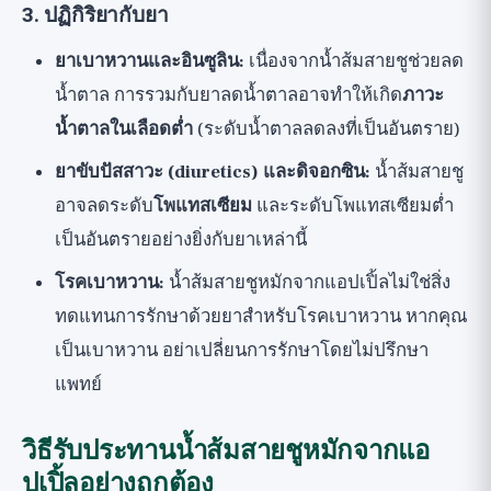
3. ปฏิกิริยากับยา
ยาเบาหวานและอินซูลิน:
เนื่องจากน้ำส้มสายชูช่วยลด
น้ำตาล การรวมกับยาลดน้ำตาลอาจทำให้เกิด
ภาวะ
น้ำตาลในเลือดต่ำ
(ระดับน้ำตาลลดลงที่เป็นอันตราย)
ยาขับปัสสาวะ (diuretics) และดิจอกซิน:
น้ำส้มสายชู
อาจลดระดับ
โพแทสเซียม
และระดับโพแทสเซียมต่ำ
เป็นอันตรายอย่างยิ่งกับยาเหล่านี้
โรคเบาหวาน:
น้ำส้มสายชูหมักจากแอปเปิ้ลไม่ใช่สิ่ง
ทดแทนการรักษาด้วยยาสำหรับโรคเบาหวาน หากคุณ
เป็นเบาหวาน อย่าเปลี่ยนการรักษาโดยไม่ปรึกษา
แพทย์
วิธีรับประทานน้ำส้มสายชูหมักจากแอ
ปเปิ้ลอย่างถูกต้อง