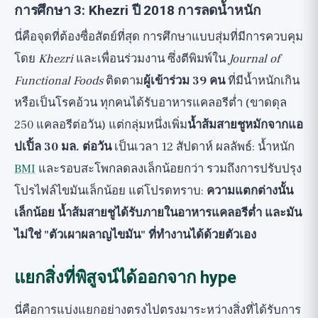
การศึกษา 3: Khezri ปี 2018 การลดน้ำหนัก
นี่คือจุดที่ต้องซื่อสัตย์ที่สุด การศึกษาแบบสุ่มที่มีการควบคุม
โดย
Khezri
และเพื่อนร่วมงาน ซึ่งตีพิมพ์ใน
Journal of
Functional Foods
ติดตาม
ผู้เข้าร่วม 39 คน
ที่มีน้ำหนักเกิน
หรือเป็นโรคอ้วน ทุกคนได้รับอาหารแคลอรีต่ำ (ขาดดุล
250 แคลอรีต่อวัน) แต่กลุ่มหนึ่งเพิ่ม
น้ำส้มสายชูหมักจากแอ
ปเปิ้ล 30 มล. ต่อวัน
เป็นเวลา 12 สัปดาห์ ผลลัพธ์: น้ำหนัก
BMI
และรอบสะโพกลดลงเล็กน้อยกว่า รวมถึงการปรับปรุง
โปรไฟล์ไขมันเล็กน้อย แต่โปรดทราบ:
ความแตกต่างนั้น
เล็กน้อย น้ำส้มสายชูได้รับภายในอาหารแคลอรีต่ำ และมัน
ไม่ใช่ "ตัวเผาผลาญไขมัน" ที่ทำงานได้ด้วยตัวเอง
แยกสิ่งที่พิสูจน์ได้ออกจาก hype
นี่คือการแบ่งแยกอย่างตรงไปตรงมาระหว่างสิ่งที่ได้รับการ