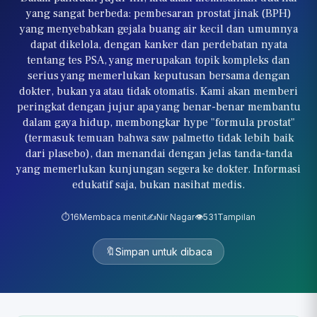
yang sangat berbeda: pembesaran prostat jinak (BPH)
yang menyebabkan gejala buang air kecil dan umumnya
dapat dikelola, dengan kanker dan perdebatan nyata
tentang tes PSA, yang merupakan topik kompleks dan
serius yang memerlukan keputusan bersama dengan
dokter, bukan ya atau tidak otomatis. Kami akan memberi
peringkat dengan jujur apa yang benar-benar membantu
dalam gaya hidup, membongkar hype "formula prostat"
(termasuk temuan bahwa saw palmetto tidak lebih baik
dari plasebo), dan menandai dengan jelas tanda-tanda
yang memerlukan kunjungan segera ke dokter. Informasi
edukatif saja, bukan nasihat medis.
⏱️
16
Membaca menit
✍️
Nir Nagar
👁️
531
Tampilan
🔖
Simpan untuk dibaca