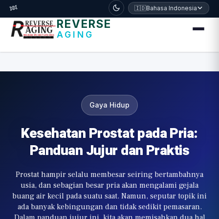
דלג לתוכן הראשי
🧬
🇮🇩
Bahasa Indonesia
REVERSE
AGING
Gaya Hidup
Kesehatan Prostat pada Pria:
Panduan Jujur dan Praktis
Prostat hampir selalu membesar seiring bertambahnya
usia, dan sebagian besar pria akan mengalami gejala
buang air kecil pada suatu saat. Namun, seputar topik ini
ada banyak kebingungan dan tidak sedikit pemasaran.
Dalam panduan jujur ini, kita akan memisahkan dua hal