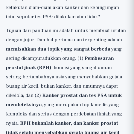
4. "Jangan Berlebihan": Apa yang Tidak Boleh
ketakutan diam-diam akan kanker dan kebingungan
Berlebihan 🟢
total seputar tes PSA: dilakukan atau tidak?
Tes PSA untuk Kanker: Perdebatan
Nyata, dengan Jujur
Tujuan dari panduan ini adalah untuk membuat urutan
Suplemen Prostat, dengan Kejujuran
dengan jujur. Dan hal pertama dan terpenting adalah
Penuh dan Peringkat Bukti 🟡🔴
memisahkan dua topik yang sangat berbeda
yang
Perawatan Medis untuk BPH: Keputusan
sering dicampuradukkan orang: (1)
Pembesaran
Dokter Saja
prostat jinak (BPH)
, kondisi yang sangat umum
Bendera Merah: Kapan Harus Segera ke
seiring bertambahnya usia yang menyebabkan gejala
Dokter
buang air kecil, bukan kanker, dan umumnya dapat
dikelola; dan (2)
Intinya dan Daftar Periksa Praktis
Kanker prostat dan tes PSA untuk
mendeteksinya
, yang merupakan topik medis yang
kompleks dan serius dengan perdebatan ilmiah yang
nyata.
BPH bukanlah kanker, dan kanker prostat
tidak selalu menyebabkan gejala buang air kecil
.