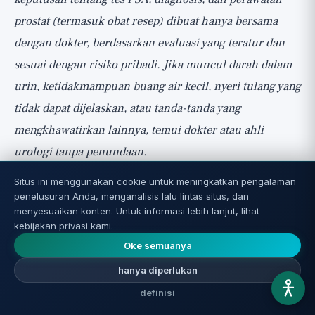
prostat (termasuk obat resep) dibuat hanya bersama
dengan dokter, berdasarkan evaluasi yang teratur dan
sesuai dengan risiko pribadi. Jika muncul darah dalam
urin, ketidakmampuan buang air kecil, nyeri tulang yang
tidak dapat dijelaskan, atau tanda-tanda yang
mengkhawatirkan lainnya, temui dokter atau ahli
urologi tanpa penundaan.
Situs ini menggunakan cookie untuk meningkatkan pengalaman
Referensi:
penelusuran Anda, menganalisis lalu lintas situs, dan
Barry MJ et al., Effect of Increasing Doses of Saw
menyesuaikan konten. Untuk informasi lebih lanjut, lihat
Palmetto Extract on Lower Urinary Tract Symptoms
kebijakan privasi kami.
Oke semuanya
(CAMUS), JAMA 2011;306(12):1344-1351
Schröder FH et al., Screening and Prostate-Cancer
hanya diperlukan
Mortality in a Randomized European Study (ERSPC), N
definisi