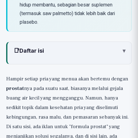
hidup membantu, sebagian besar suplemen
(termasuk saw palmetto) tidak lebih baik dari
plasebo.
📑
Daftar isi
▾
Apa yang Terjadi pada Prostat Seiring
Bertambahnya Usia dan Apa Gejala BPH
Hampir setiap pria yang menua akan bertemu dengan
Gaya Hidup: Apa yang Benar-Benar
prostat
nya pada suatu saat, biasanya melalui gejala
Membantu Gejala dan Kesehatan Prostat 🟢
buang air kecil yang mengganggu. Namun, hanya
1. Pengaturan Waktu Minum yang Cerdas 🟢
sedikit topik dalam kesehatan pria yang diselimuti
2. Pengosongan Penuh dan Kebiasaan
kebingungan, rasa malu, dan pemasaran sebanyak ini.
Kandung Kemih 🟢
Di satu sisi, ada iklan untuk "formula prostat" yang
3. Aktivitas Fisik dan Berat Badan Ideal 🟢
menjanjikan solusi segalanya, dan di sisi lain, ada