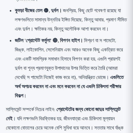
কুমড়া বীজের তেল 🟡, দুর্বল।
জনপ্রিয়, কিছু ছোট গবেষণা রয়েছে যা
লক্ষণগুলিতে সামান্য উন্নতির ইঙ্গিত দিয়েছে, কিন্তু আবার, প্রমাণ সীমিত
এবং দুর্বল। ক্ষতিকর নয়, কিন্তু অলৌকিক আশা করবেন না।
জটিল 'প্রোস্টেট ফর্মুলা' 🔴, বিপণন হাইপ।
মিশ্রণ যা স পামেটো,
জিঙ্ক, লাইকোপিন, সেলেনিয়াম এবং আরও অনেক কিছু একত্রিত করে
এবং একটি সামগ্রিক সমাধান হিসাবে বিপণন করা হয়, এগুলি প্রায়শই
দুর্বল বা শূন্য প্রমাণযুক্ত উপাদানের উপর ভিত্তি করে তৈরি (আমরা
দেখেছি স পামেটো নিজেই কাজ করে না), অনিয়ন্ত্রিত ডোজে।
এগুলিতে
অর্থ অপচয় করবেন না এবং মনে করবেন না যে এগুলি চিকিৎসা পরীক্ষার
বিকল্প
।
সাপ্লিমেন্ট সম্পর্কে নিচের লাইন:
প্রোস্টেটের জন্য কোনো জাদুর সাপ্লিমেন্ট
নেই
। যদি লক্ষণগুলি বিরক্তিকর হয়, জীবনযাত্রা এবং চিকিৎসা মূল্যায়ন
যেকোনো বোতলের চেয়ে অনেক বেশি সুবিধা বয়ে আনবে। সততার সাথে র্যাঙ্ক