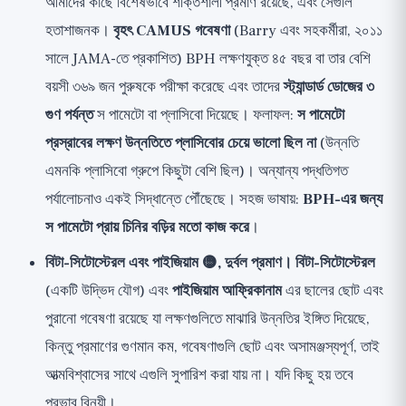
আমাদের কাছে বিশেষভাবে শক্তিশালী প্রমাণ রয়েছে, এবং সেগুলি
হতাশাজনক।
বৃহৎ CAMUS গবেষণা
(Barry এবং সহকর্মীরা, ২০১১
সালে JAMA-তে প্রকাশিত) BPH লক্ষণযুক্ত ৪৫ বছর বা তার বেশি
বয়সী ৩৬৯ জন পুরুষকে পরীক্ষা করেছে এবং তাদের
স্ট্যান্ডার্ড ডোজের ৩
গুণ পর্যন্ত
স পামেটো বা প্লাসিবো দিয়েছে। ফলাফল:
স পামেটো
প্রস্রাবের লক্ষণ উন্নতিতে প্লাসিবোর চেয়ে ভালো ছিল না
(উন্নতি
এমনকি প্লাসিবো গ্রুপে কিছুটা বেশি ছিল)। অন্যান্য পদ্ধতিগত
পর্যালোচনাও একই সিদ্ধান্তে পৌঁছেছে। সহজ ভাষায়:
BPH-এর জন্য
স পামেটো প্রায় চিনির বড়ির মতো কাজ করে
।
বিটা-সিটোস্টেরল এবং পাইজিয়াম 🟡, দুর্বল প্রমাণ।
বিটা-সিটোস্টেরল
(একটি উদ্ভিদ যৌগ) এবং
পাইজিয়াম আফ্রিকানাম
এর ছালের ছোট এবং
পুরানো গবেষণা রয়েছে যা লক্ষণগুলিতে মাঝারি উন্নতির ইঙ্গিত দিয়েছে,
কিন্তু প্রমাণের গুণমান কম, গবেষণাগুলি ছোট এবং অসামঞ্জস্যপূর্ণ, তাই
আত্মবিশ্বাসের সাথে এগুলি সুপারিশ করা যায় না। যদি কিছু হয় তবে
প্রভাব বিনয়ী।