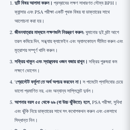
দুটি বিষয় আলাদা করুন।
প্রস্রাবের লক্ষণ সাধারণত সৌম্য BPH।
ক্যান্সার এবং PSA পরীক্ষা একটি পৃথক বিষয় যা ডাক্তারের সাথে
আলোচনা করা হয়।
জীবনযাত্রার মাধ্যমে লক্ষণগুলি নিয়ন্ত্রণ করুন:
ঘুমানোর দুই ঘন্টা আগে
তরল কমিয়ে দিন, সন্ধ্যায় ক্যাফেইন এবং অ্যালকোহল সীমিত করুন এবং
মূত্রাশয় সম্পূর্ণ খালি করুন।
সক্রিয় থাকুন এবং স্বাস্থ্যকর ওজন বজায় রাখুন।
সক্রিয় পুরুষরা কম
লক্ষণে ভোগেন।
'প্রোস্টেট ফর্মুলা'তে অর্থ অপচয় করবেন না।
স পামেটো প্লাসিবোর চেয়ে
ভালো প্রমাণিত নয়, এবং অন্যান্য সাপ্লিমেন্ট দুর্বল।
আপনার বয়স ৫৫ থেকে ৬৯ (বা উচ্চ ঝুঁকিতে) হলে,
PSA পরীক্ষা, সুবিধা
এবং ঝুঁকি নিয়ে ডাক্তারের সাথে সৎ কথোপকথন করুন এবং একসাথে
সিদ্ধান্ত নিন।