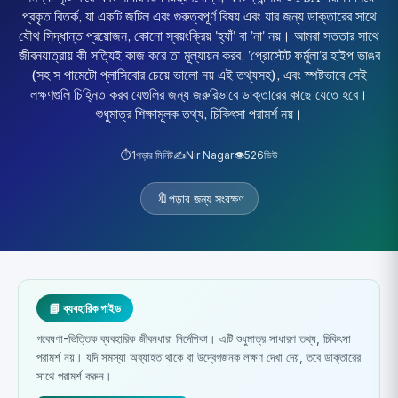
প্রকৃত বিতর্ক, যা একটি জটিল এবং গুরুত্বপূর্ণ বিষয় এবং যার জন্য ডাক্তারের সাথে
যৌথ সিদ্ধান্ত প্রয়োজন, কোনো স্বয়ংক্রিয় 'হ্যাঁ' বা 'না' নয়। আমরা সততার সাথে
জীবনযাত্রায় কী সত্যিই কাজ করে তা মূল্যায়ন করব, 'প্রোস্টেট ফর্মুলা'র হাইপ ভাঙব
(সহ স পামেটো প্লাসিবোর চেয়ে ভালো নয় এই তথ্যসহ), এবং স্পষ্টভাবে সেই
লক্ষণগুলি চিহ্নিত করব যেগুলির জন্য জরুরিভাবে ডাক্তারের কাছে যেতে হবে।
শুধুমাত্র শিক্ষামূলক তথ্য, চিকিৎসা পরামর্শ নয়।
⏱️
1
পড়ার মিনিট
✍️
Nir Nagar
👁️
526
ভিউ
🔖
পড়ার জন্য সংরক্ষণ
📘 ব্যবহারিক গাইড
গবেষণা-ভিত্তিক ব্যবহারিক জীবনধারা নির্দেশিকা। এটি শুধুমাত্র সাধারণ তথ্য, চিকিৎসা
পরামর্শ নয়। যদি সমস্যা অব্যাহত থাকে বা উদ্বেগজনক লক্ষণ দেখা দেয়, তবে ডাক্তারের
সাথে পরামর্শ করুন।