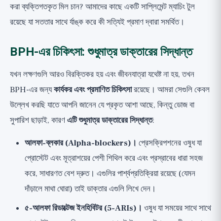
করা ব্যক্তিগতকৃত মিল চান? আমাদের কাছে একটি
সাপ্লিমেন্ট ম্যাচিং টুল
রয়েছে যা সততার সাথে র্যাঙ্ক করে কী সত্যিই প্রমাণ দ্বারা সমর্থিত।
BPH-এর চিকিৎসা: শুধুমাত্র ডাক্তারের সিদ্ধান্ত
যখন লক্ষণগুলি আরও বিরক্তিকর হয় এবং জীবনযাত্রা যথেষ্ট না হয়, তখন
BPH-এর জন্য
কার্যকর এবং প্রমাণিত চিকিৎসা
রয়েছে। আমরা সেগুলি কেবল
উল্লেখ করছি যাতে আপনি জানেন যে প্রকৃত আশা আছে, কিন্তু ডোজ বা
সুপারিশ ছাড়াই, কারণ
এটি শুধুমাত্র ডাক্তারের সিদ্ধান্ত
:
আলফা-ব্লকার (Alpha-blockers)।
প্রেসক্রিপশনের ওষুধ যা
প্রোস্টেট এবং মূত্রাশয়ের পেশী শিথিল করে এবং প্রস্রাবের ধারা সহজ
করে, সাধারণত বেশ দ্রুত। এগুলির পার্শ্বপ্রতিক্রিয়া রয়েছে (যেমন
দাঁড়ালে মাথা ঘোরা) তাই ডাক্তার এগুলি লিখে দেন।
৫-আলফা রিডাক্টেজ ইনহিবিটর (5-ARIs)।
ওষুধ যা সময়ের সাথে সাথে