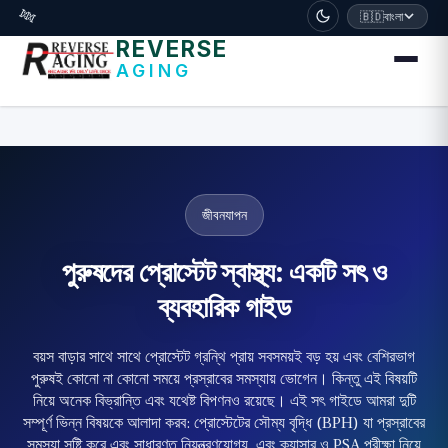
דלג לתוכן הראשי
🧬
🇧🇩
বাংলা
REVERSE
AGING
জীবনযাপন
পুরুষদের প্রোস্টেট স্বাস্থ্য: একটি সৎ ও
ব্যবহারিক গাইড
বয়স বাড়ার সাথে সাথে প্রোস্টেট গ্রন্থি প্রায় সবসময়ই বড় হয় এবং বেশিরভাগ
পুরুষই কোনো না কোনো সময়ে প্রস্রাবের সমস্যায় ভোগেন। কিন্তু এই বিষয়টি
নিয়ে অনেক বিভ্রান্তি এবং যথেষ্ট বিপণনও রয়েছে। এই সৎ গাইডে আমরা দুটি
সম্পূর্ণ ভিন্ন বিষয়কে আলাদা করব: প্রোস্টেটের সৌম্য বৃদ্ধি (BPH) যা প্রস্রাবের
সমস্যা সৃষ্টি করে এবং সাধারণত নিয়ন্ত্রণযোগ্য, এবং ক্যান্সার ও PSA পরীক্ষা নিয়ে