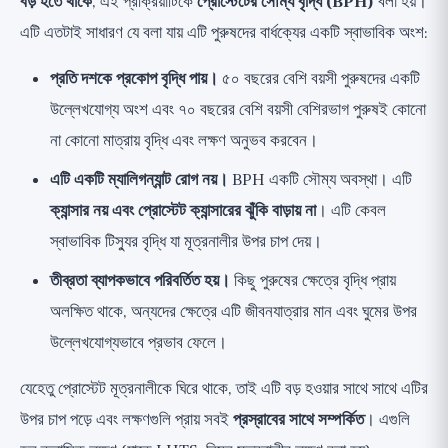
বড় হতে থাকে
, এই প্রক্রিয়াটিকে
প্রোস্টেটের সৌম্য বৃদ্ধি (BPH)
বলা হয়।
এটি এতটাই সাধারণ যে বলা যায় এটি পুরুষদের বার্ধক্যের একটি স্বাভাবিক অংশ:
প্রতি দশকে প্রকোপ বৃদ্ধি পায়।
৫০ বছরের বেশি বয়সী পুরুষদের একটি
উল্লেখযোগ্য অংশ এবং ৭০ বছরের বেশি বয়সী বেশিরভাগ পুরুষই কোনো
না কোনো মাত্রায় বৃদ্ধি এবং লক্ষণ অনুভব করবেন।
এটি একটি ম্যালিগন্যান্ট রোগ নয়।
BPH একটি সৌম্য অবস্থা। এটি
ক্যান্সার নয় এবং প্রোস্টেট ক্যান্সারের ঝুঁকি বাড়ায় না
। এটি কেবল
স্বাভাবিক টিস্যুর বৃদ্ধি যা মূত্রনালীর উপর চাপ দেয়।
তীব্রতা ব্যাপকভাবে পরিবর্তিত হয়।
কিছু পুরুষের ক্ষেত্রে বৃদ্ধি প্রায়
অলক্ষিত থাকে, অন্যদের ক্ষেত্রে এটি জীবনযাত্রার মান এবং ঘুমের উপর
উল্লেখযোগ্যভাবে প্রভাব ফেলে।
যেহেতু প্রোস্টেট মূত্রনালীকে ঘিরে থাকে, তাই এটি বড় হওয়ার সাথে সাথে এটির
উপর চাপ পড়ে এবং লক্ষণগুলি প্রায় সবই
প্রস্রাবের সাথে সম্পর্কিত
। এগুলি