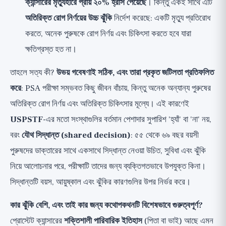
ক্যান্সারের মৃত্যুহারে প্রায় ২০% হ্রাস পেয়েছে
। কিন্তু একই সাথে এটি
অতিরিক্ত রোগ নির্ণয়ের উচ্চ ঝুঁকি
নির্দেশ করেছে: একটি মৃত্যু প্রতিরোধ
করতে, অনেক পুরুষকে রোগ নির্ণয় এবং চিকিৎসা করতে হবে যারা
ক্ষতিগ্রস্ত হত না।
তাহলে সত্য কী?
উভয় গবেষণাই সঠিক, এবং তারা প্রকৃত জটিলতা প্রতিফলিত
করে
: PSA পরীক্ষা সম্ভবত কিছু জীবন বাঁচায়, কিন্তু অনেক অন্যান্য পুরুষের
অতিরিক্ত রোগ নির্ণয় এবং অতিরিক্ত চিকিৎসার মূল্যে। এই কারণেই
USPSTF
-এর মতো সংস্থাগুলির বর্তমান পেশাদার সুপারিশ 'হ্যাঁ' বা 'না' নয়,
বরং
যৌথ সিদ্ধান্ত (shared decision)
: ৫৫ থেকে ৬৯ বছর বয়সী
পুরুষদের ডাক্তারের সাথে একসাথে সিদ্ধান্ত নেওয়া উচিত, সুবিধা এবং ঝুঁকি
নিয়ে আলোচনার পরে, পরীক্ষাটি তাদের জন্য ব্যক্তিগতভাবে উপযুক্ত কিনা।
সিদ্ধান্তটি বয়স, আয়ুষ্কাল এবং ঝুঁকির কারণগুলির উপর নির্ভর করে।
কার ঝুঁকি বেশি, এবং তাই কার জন্য কথোপকথনটি বিশেষভাবে গুরুত্বপূর্ণ?
প্রোস্টেট ক্যান্সারের
শক্তিশালী পারিবারিক ইতিহাস
(পিতা বা ভাই) আছে এমন