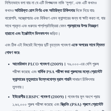
নিশ্চিতভাবে বলা যায় না যে এটি বিপজ্জনক নাকি 'সুপ্ত', এবং এটি কখনও
কখনও
অতিরিক্ত রোগ নির্ণয় এবং অতিরিক্ত চিকিৎসার
দিকে নিয়ে যায়:
বায়োপসি, অস্ত্রোপচার এবং বিকিরণ এমন ক্যান্সারের জন্য যা ক্ষতি করত না, যার
সাথে প্রকৃত এবং গুরুতর পার্শ্বপ্রতিক্রিয়া যেমন
প্রস্রাবের উপর নিয়ন্ত্রণ
হারানো এবং ইরেক্টাইল ডিসফাংশন
জড়িত।
এবং ঠিক এই বিষয়েই বিশ্বের দুটি বৃহত্তম গবেষণা
একে অপরের সাথে দ্বিমত
পোষণ করে
:
আমেরিকান PLCO গবেষণা (2009)।
৭৬,০০০-এর বেশি পুরুষ
পরীক্ষা করেছে এবং
বার্ষিক PSA পরীক্ষা করা পুরুষদের মধ্যে প্রোস্টেট
ক্যান্সারের মৃত্যুহারে উল্লেখযোগ্য হ্রাস পায়নি
সাধারণ চিকিৎসার
তুলনায়।
ইউরোপীয় ERSPC গবেষণা (2009)।
গবেষণার মূল অংশে প্রায়
১,৬২,০০০ পুরুষ পরীক্ষা করেছে এবং
স্ক্রিনিং (PSA) গ্রুপে প্রোস্টেট