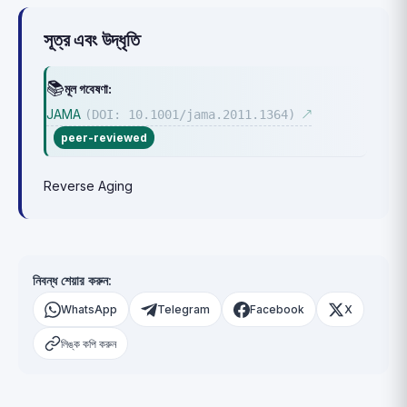
সূত্র এবং উদ্ধৃতি
📚
মূল গবেষণা:
JAMA
(DOI: 10.1001/jama.2011.1364)
↗
peer-reviewed
Reverse Aging
নিবন্ধ শেয়ার করুন:
WhatsApp
Telegram
Facebook
X
লিঙ্ক কপি করুন