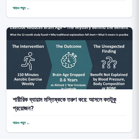
আরও পড়ুন ←
শারীরিক ব্যায়াম মস্তিষ্ককে তরুণ করে: আসলে কতটুকু
প্রয়োজন?
আরও পড়ুন ←