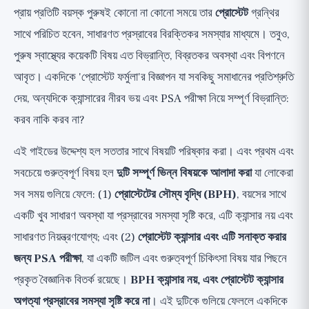
প্রায় প্রতিটি বয়স্ক পুরুষই কোনো না কোনো সময়ে তার
প্রোস্টেট
গ্রন্থির
জীবনযাত্রা: লক্ষণ এবং প্রোস্টেট স্বাস্থ্যের জন্য কী সত্যিই
সাথে পরিচিত হবেন, সাধারণত প্রস্রাবের বিরক্তিকর সমস্যার মাধ্যমে। তবুও,
কাজ করে 🟢
পুরুষ স্বাস্থ্যের কয়েকটি বিষয় এত বিভ্রান্তি, বিব্রতকর অবস্থা এবং বিপণনে
1. স্মার্ট তরল গ্রহণের সময় 🟢
আবৃত। একদিকে 'প্রোস্টেট ফর্মুলা'র বিজ্ঞাপন যা সবকিছু সমাধানের প্রতিশ্রুতি
2. সম্পূর্ণ খালি করা এবং মূত্রাশয়ের অভ্যাস 🟢
দেয়, অন্যদিকে ক্যান্সারের নীরব ভয় এবং PSA পরীক্ষা নিয়ে সম্পূর্ণ বিভ্রান্তি:
3. শারীরিক কার্যকলাপ এবং স্বাস্থ্যকর ওজন 🟢
করব নাকি করব না?
4. "অতিরিক্ত নয়": কী বাড়াবেন না 🟢
এই গাইডের উদ্দেশ্য হল সততার সাথে বিষয়টি পরিষ্কার করা। এবং প্রথম এবং
ক্যান্সারের জন্য PSA পরীক্ষা: প্রকৃত বিতর্ক, সততার সাথে
সবচেয়ে গুরুত্বপূর্ণ বিষয় হল
দুটি সম্পূর্ণ ভিন্ন বিষয়কে আলাদা করা
যা লোকেরা
প্রোস্টেট সাপ্লিমেন্ট, সম্পূর্ণ সততা এবং প্রমাণের র্যাঙ্কিং সহ
সব সময় গুলিয়ে ফেলে: (1)
প্রোস্টেটের সৌম্য বৃদ্ধি (BPH)
, বয়সের সাথে
🟡🔴
একটি খুব সাধারণ অবস্থা যা প্রস্রাবের সমস্যা সৃষ্টি করে, এটি ক্যান্সার নয় এবং
BPH-এর চিকিৎসা: শুধুমাত্র ডাক্তারের সিদ্ধান্ত
সাধারণত নিয়ন্ত্রণযোগ্য; এবং (2)
প্রোস্টেট ক্যান্সার এবং এটি সনাক্ত করার
লাল পতাকা: কখন অবিলম্বে ডাক্তারের কাছে যেতে হবে
জন্য PSA পরীক্ষা
, যা একটি জটিল এবং গুরুত্বপূর্ণ চিকিৎসা বিষয় যার পিছনে
নিচের লাইন এবং ব্যবহারিক চেকলিস্ট
প্রকৃত বৈজ্ঞানিক বিতর্ক রয়েছে।
BPH ক্যান্সার নয়, এবং প্রোস্টেট ক্যান্সার
অগত্যা প্রস্রাবের সমস্যা সৃষ্টি করে না
। এই দুটিকে গুলিয়ে ফেললে একদিকে