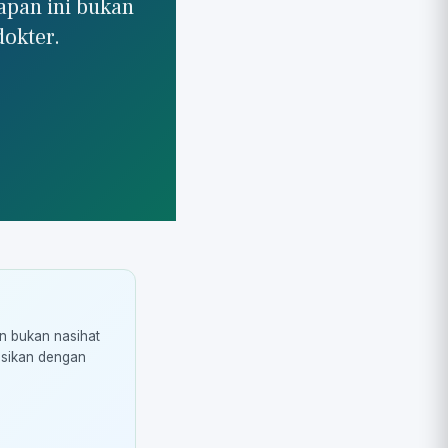
kapan ini bukan
dokter.
an bukan nasihat
asikan dengan