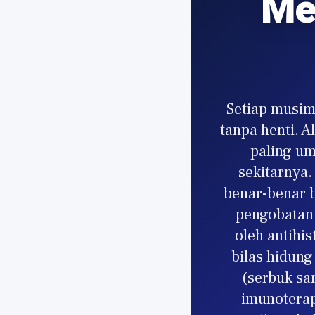
Me
Setiap musim
tanpa henti. A
paling um
sekitarnya
benar-benar b
pengobatan p
oleh antihi
bilas hidun
(serbuk sa
imunoterap