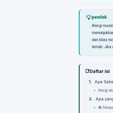
💡
pendek
Alergi musim
menunjukkan 
dan bilas hi
lemah. Jika 
📑
Daftar isi
Apa Seben
Alergi a
Apa yang
🟢 Sempr