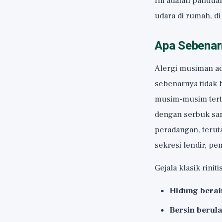
Ini adalah panduan
udara di rumah
, d
Apa Sebenarn
Alergi musiman a
sebenarnya tidak 
musim-musim terte
dengan serbuk sar
peradangan, teru
sekresi lendir, p
Gejala klasik riniti
Hidung berai
Bersin berul