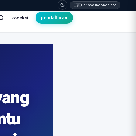
🇮🇩
Bahasa Indonesia
koneksi
pendaftaran
yang
ntu