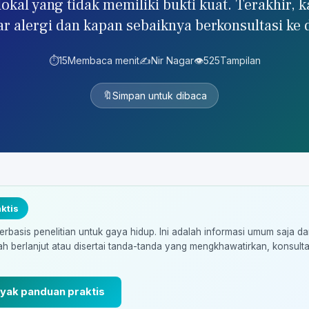
okal yang tidak memiliki bukti kuat. Terakhir, 
r alergi dan kapan sebaiknya berkonsultasi ke 
⏱️
15
Membaca menit
✍️
Nir Nagar
👁️
525
Tampilan
🔖
Simpan untuk dibaca
ktis
erbasis penelitian untuk gaya hidup. Ini adalah informasi umum saja d
ah berlanjut atau disertai tanda-tanda yang mengkhawatirkan, konsult
nyak panduan praktis