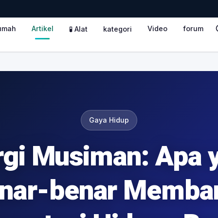
umah
Artikel
Video
forum
🧪 Alat
kategori
Gaya Hidup
rgi Musiman: Apa 
nar-benar Memba