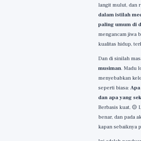
langit mulut, dan
dalam istilah med
paling umum di 
mengancam jiwa ba
kualitas hidup, t
Dan di sinilah ma
musiman
. Madu l
menyebabkan kelel
seperti biasa:
Apa 
dan apa yang se
Berbasis kuat, 🟡
benar, dan pada a
kapan sebaiknya p