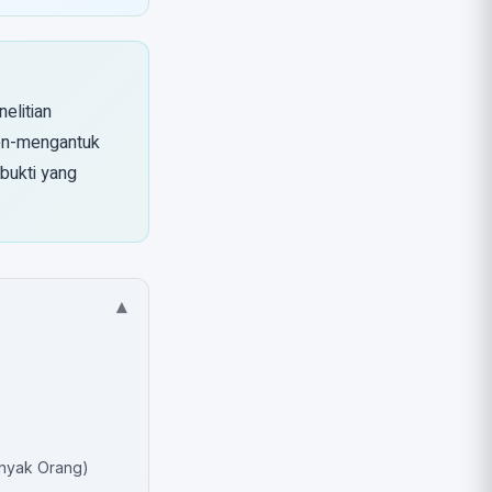
elitian
 non-mengantuk
bukti yang
▾
anyak Orang)