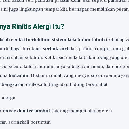
 lain dalam seri
panduan praktis
kami, dan seperti panduan 
i sini juga lingkungan tempat kita bernapas memainkan peran 
ya Rinitis Alergi Itu?
dalah
reaksi berlebihan sistem kekebalan tubuh
terhadap z
berbahaya, terutama
serbuk sari
dari pohon, rumput, dan gu
ntu dalam setahun. Ketika sistem kekebalan orang yang ale
i, ia secara keliru menandainya sebagai ancaman, dan melep
tama
histamin
. Histamin inilah yang menyebabkan semua yang 
embengkakan mukosa hidung, dan hidung tersumbat.
s alergi:
r encer dan tersumbat
(hidung mampet atau meler)
ang
, seringkali beruntun