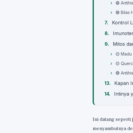
🟢 Antih
🟢 Bilas
Kontrol 
Imunoter
Mitos da
🟡 Madu 
🟡 Querc
🔴 Antihi
Kapan I
Intinya 
Ini datang seperti
menyambutnya deng