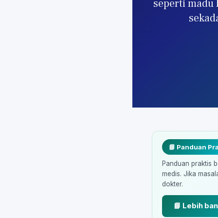
seperti madu l
sekada
📘 Panduan Pra
Panduan praktis b
medis. Jika masal
dokter.
📘 Lebih ba