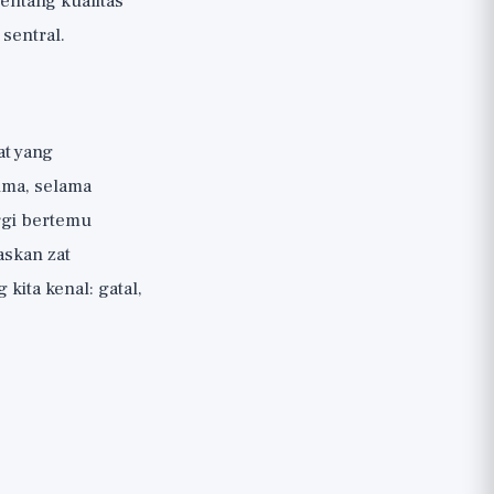
tentang
kualitas
sentral.
at yang
lma, selama
rgi bertemu
askan zat
kita kenal: gatal,