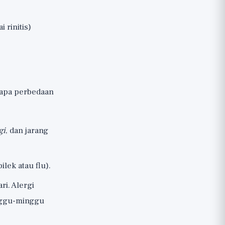
 rinitis)
rapa perbedaan
gi
, dan jarang
ek atau flu).
i. Alergi
nggu-minggu