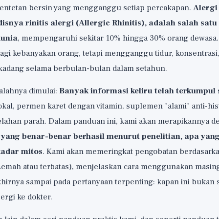
 rentetan bersin yang mengganggu setiap percakapan.
Alergi
isnya rinitis alergi (Allergic Rhinitis), adalah salah sat
dunia
, mempengaruhi sekitar 10% hingga 30% orang dewasa. I
gi kebanyakan orang, tetapi mengganggu tidur, konsentrasi, 
erkadang selama berbulan-bulan dalam setahun.
salahnya dimulai:
Banyak informasi keliru telah terkumpul 
okal, permen karet dengan vitamin, suplemen "alami" anti-his
ahan parah. Dalam panduan ini, kami akan merapikannya de
yang benar-benar berhasil menurut penelitian, apa yang
kadar mitos
. Kami akan memeringkat pengobatan berdasarka
 Lemah atau terbatas), menjelaskan cara menggunakan masi
khirnya sampai pada pertanyaan terpenting: kapan ini bukan s
ergi ke dokter.