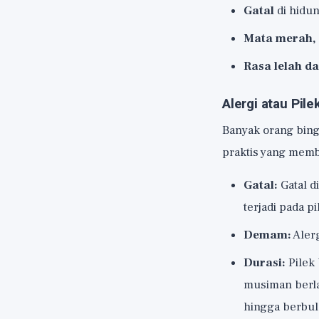
Gatal
di hidun
Mata merah, 
Rasa lelah d
Alergi atau Pi
Banyak orang bing
praktis yang memb
Gatal:
Gatal d
terjadi pada pi
Demam:
Aler
Durasi:
Pilek 
musiman ber
hingga berbul