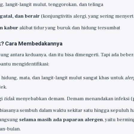
g, langit-langit mulut, tenggorokan, dan telinga
gatal, dan berair
(konjungtivitis alergi, yang sering menyertai
an kabur
akibat tidur yang buruk dan hidung tersumbat
lek? Cara Membedakannya
ung antara keduanya, dan itu bisa dimengerti. Tapi ada bebe
antu mengidentifikasi:
i hidung, mata, dan langit-langit mulut sangat khas untuk
aler
lek.
gi
tidak
menyebabkan demam. Demam menandakan infeksi (pil
biasanya sembuh dalam waktu sekitar satu hingga sepuluh har
langsung
selama masih ada paparan alergen
, yaitu bermi
an-bulan.