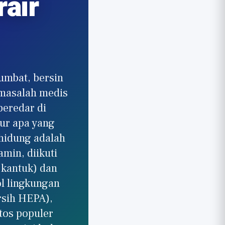
air
umbat, bersin
u masalah medis
beredar di
ur apa yang
 hidung adalah
amin, diikuti
 kantuk) dan
l lingkungan
rsih HEPA),
tos populer