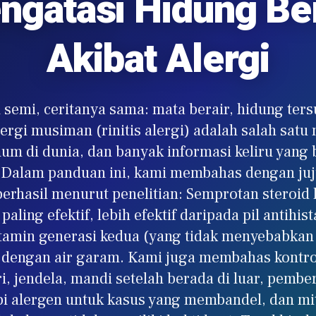
ngatasi Hidung Ber
Akibat Alergi
 semi, ceritanya sama: mata berair, hidung ters
lergi musiman (rinitis alergi) adalah salah sat
um di dunia, dan banyak informasi keliru yang 
. Dalam panduan ini, kami membahas dengan juj
erhasil menurut penelitian: Semprotan steroid
aling efektif, lebih efektif daripada pil antihist
stamin generasi kedua (yang tidak menyebabkan
g dengan air garam. Kami juga membahas kontro
ri, jendela, mandi setelah berada di luar, pembe
i alergen untuk kasus yang membandel, dan mi