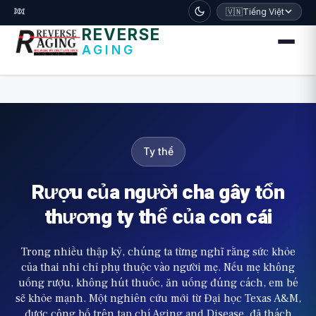
דלג לתוכן הראשי
🧬
🇻🇳
Tiếng Việt
REVERSE
AGING
Ty thể
Rượu của người cha gây tổn
thương ty thể của con cái
Trong nhiều thập kỷ, chúng ta từng nghĩ rằng sức khỏe
của thai nhi chỉ phụ thuộc vào người mẹ. Nếu mẹ không
uống rượu, không hút thuốc, ăn uống đúng cách, em bé
sẽ khỏe mạnh. Một nghiên cứu mới từ Đại học Texas A&M,
được công bố trên tạp chí Aging and Disease, đã thách