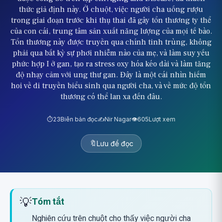
thức giả định này. Ở chuột, việc người cha uống rượu
trong giai đoạn trước khi thụ thai đã gây tổn thương ty thể
của con cái, trung tâm sản xuất năng lượng của mọi tế bào.
Tổn thương này được truyền qua chính tinh trùng, không
phải qua bất kỳ sự phơi nhiễm nào của mẹ, và làm suy yếu
phức hợp I ở gan, tạo ra stress oxy hóa kéo dài và làm tăng
độ nhạy cảm với ung thư gan. Đây là một cái nhìn hiếm
hoi về di truyền biểu sinh qua người cha, và về mức độ tổn
thương có thể lan xa đến đâu.
⏱️
23
Biên bản đọc
✍️
Nir Nagar
👁️
605
Lượt xem
🔖
Lưu để đọc
💡
Tóm tắt
Nghiên cứu trên chuột cho thấy việc người cha