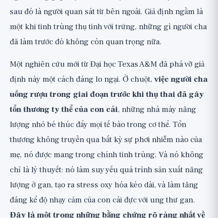
Nghiên cứu 2: Phơi nhiễm với chất gây ung thư
sau đó là người quan sát từ bên ngoài. Giả định ngầm là
Nghiên cứu 3: Kết quả ở con cái đực
một khi tinh trùng thụ tinh với trứng, những gì người cha
Nghiên cứu 4: Ảnh hưởng của phơi nhiễm cả
đã làm trước đó không còn quan trọng nữa.
hai cha mẹ
Một nghiên cứu mới từ Đại học Texas A&M đã phá vỡ giả
Còn những tác động vượt ra ngoài gan
thì sao?
định này một cách đáng lo ngại. Ở chuột,
việc người cha
uống rượu trong giai đoạn trước khi thụ thai đã gây
Điều này có nghĩa là một người cha đã
uống rượu đã gây ra tổn thương vĩnh viễn?
tổn thương ty thể của con cái
, những nhà máy năng
lượng nhỏ bé thúc đẩy mọi tế bào trong cơ thể. Tổn
Đây là nghiên cứu trên chuột, không phải trên
người
thương không truyền qua bất kỳ sự phơi nhiễm nào của
Chúng ta không biết liều ngưỡng và khả năng
mẹ, nó được mang trong chính tinh trùng. Và nó không
đảo ngược
chỉ là lý thuyết: nó làm suy yếu quá trình sản xuất năng
Đây không phải là lý do để đổ lỗi
lượng ở gan, tạo ra stress oxy hóa kéo dài, và làm tăng
Vậy chúng ta nên rút ra điều gì từ nghiên
đáng kể độ nhạy cảm của con cái đực với ung thư gan.
cứu này?
Đây là một trong những bằng chứng rõ ràng nhất về