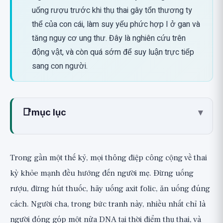
uống rượu trước khi thụ thai gây tổn thương ty
thể của con cái, làm suy yếu phức hợp I ở gan và
tăng nguy cơ ung thư. Đây là nghiên cứu trên
động vật, và còn quá sớm để suy luận trực tiếp
sang con người.
📑
mục lục
▾
Di truyền biểu sinh qua người cha là gì?
Mối liên hệ với ty thể: Cơ chế đáng ngạc
Trong gần một thế kỷ, mọi thông điệp công cộng về thai
nhiên
kỳ khỏe mạnh đều hướng đến người mẹ. Đừng uống
Các bằng chứng hiện tại
rượu, đừng hút thuốc, hãy uống axit folic, ăn uống đúng
Nghiên cứu 1: Mô hình thí nghiệm trên chuột từ
cách. Người cha, trong bức tranh này, nhiều nhất chỉ là
năm 2025
người đóng góp một nửa DNA tại thời điểm thụ thai, và