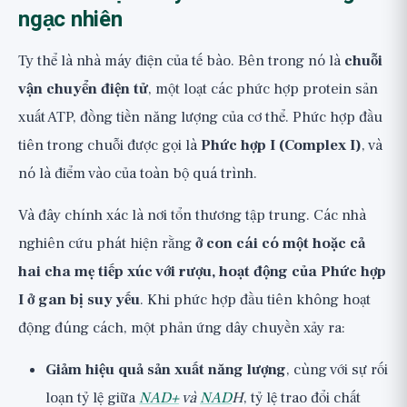
ngạc nhiên
Ty thể là nhà máy điện của tế bào. Bên trong nó là
chuỗi
vận chuyển điện tử
, một loạt các phức hợp protein sản
xuất ATP, đồng tiền năng lượng của cơ thể. Phức hợp đầu
tiên trong chuỗi được gọi là
Phức hợp I (Complex I)
, và
nó là điểm vào của toàn bộ quá trình.
Và đây chính xác là nơi tổn thương tập trung. Các nhà
nghiên cứu phát hiện rằng
ở con cái có một hoặc cả
hai cha mẹ tiếp xúc với rượu, hoạt động của Phức hợp
I ở gan bị suy yếu
. Khi phức hợp đầu tiên không hoạt
động đúng cách, một phản ứng dây chuyền xảy ra:
Giảm hiệu quả sản xuất năng lượng
, cùng với sự rối
loạn tỷ lệ giữa
NAD+
và
NAD
H
, tỷ lệ trao đổi chất