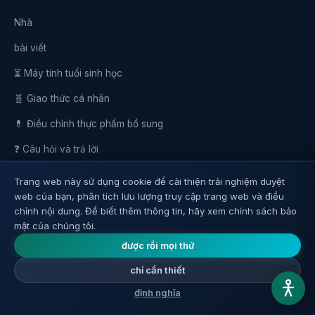
Nhà
bài viết
⏳ Máy tính tuổi sinh học
🧬 Giao thức cá nhân
💊 Điều chỉnh thực phẩm bổ sung
❓ Câu hỏi và trả lời
📖 Hướng dẫn
Trang web này sử dụng cookie để cải thiện trải nghiệm duyệt
web của bạn, phân tích lưu lượng truy cập trang web và điều
bổ sung dinh dưỡng
chỉnh nội dung. Để biết thêm thông tin, hãy xem chính sách bảo
Video
mật của chúng tôi.
được rồi mọi thứ
diễn đàn
chỉ cần thiết
Liên hệ với chúng tôi
định nghĩa
Hệ thống biên tập và chính sách