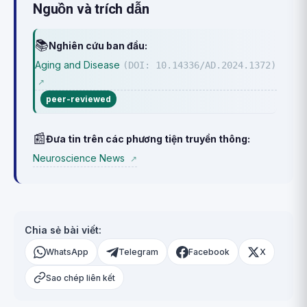
Nguồn và trích dẫn
📚
Nghiên cứu ban đầu:
Aging and Disease
(DOI: 10.14336/AD.2024.1372)
↗
peer-reviewed
📰
Đưa tin trên các phương tiện truyền thông:
Neuroscience News
↗
Chia sẻ bài viết:
WhatsApp
Telegram
Facebook
X
Sao chép liên kết