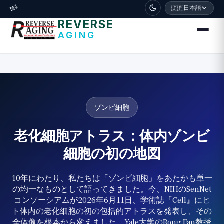
דלג לתוכן הראשי
🧬
日本語
🇯🇵
REVERSE
AGING
ゾンビ細胞
老化細胞アトラス：体内ゾンビ
細胞の初の地図
10年にわたり、私たちは「ゾンビ細胞」をあたかも単一
の均一なものとして語ってきました。今、NIHのSenNet
コンソーシアムが2026年6月11日、学術誌『Cell』にヒ
ト体内の老化細胞の初の包括的アトラスを発表し、その
全体像を根本から変えました。Yale大学のRong Fan教授