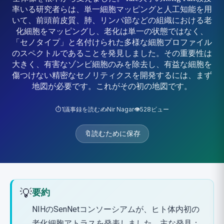
率いる研究者らは、単一細胞マッピングと人工知能を用
いて、前頭前皮質、肺、リンパ節などの組織における老
化細胞をマッピングし、老化は単一の状態ではなく、
「セノタイプ」と名付けられた多様な細胞プロファイル
のスペクトルであることを発見しました。その重要性は
大きく、有害なゾンビ細胞のみを除去し、有益な細胞を
傷つけない精密なセノリティクスを開発するには、まず
地図が必要です。これがその初の地図です。
⏱️
1
議事録を読む
✍️
Nir Nagar
👁️
528
ビュー
🔖
読むために保存
💡
要約
NIHのSenNetコンソーシアムが、ヒト体内初の
老化細胞アトラスを発表しました。主な発見：