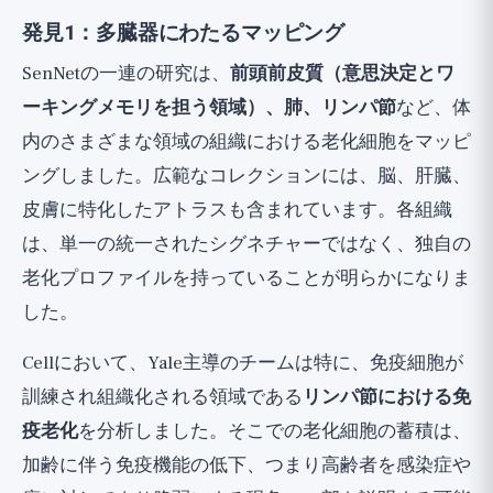
発見1：多臓器にわたるマッピング
SenNetの一連の研究は、
前頭前皮質（意思決定とワ
ーキングメモリを担う領域）、肺、リンパ節
など、体
内のさまざまな領域の組織における老化細胞をマッピ
ングしました。広範なコレクションには、脳、肝臓、
皮膚に特化したアトラスも含まれています。各組織
は、単一の統一されたシグネチャーではなく、独自の
老化プロファイルを持っていることが明らかになりま
した。
Cellにおいて、Yale主導のチームは特に、免疫細胞が
訓練され組織化される領域である
リンパ節における免
疫老化
を分析しました。そこでの老化細胞の蓄積は、
加齢に伴う免疫機能の低下、つまり高齢者を感染症や