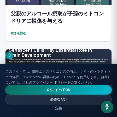
父親のアルコール摂取が子孫のミトコン
ドリアに損傷を与える
続きを読む ←
3
このサイトでは、閲覧エクスペリエンスの向上、サイトのトラフィッ
クの分析、コンテンツの調整のために Cookie を使用します。 詳細に
ついては、当社のプライバシー ポリシーをご覧ください。
OK、すべてOK
必要なだけ
定義
脳内ゾンビ細胞：なぜ単純に全てを排除