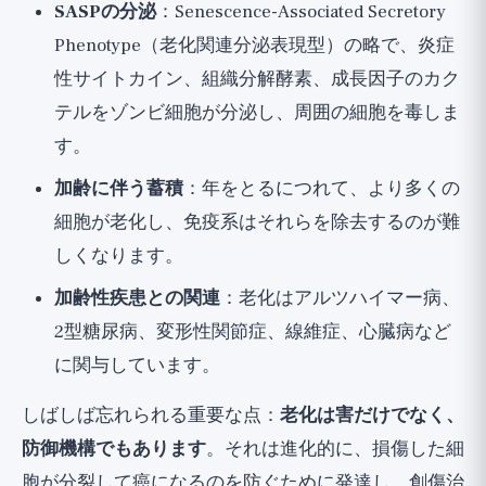
SASPの分泌
：Senescence-Associated Secretory
Phenotype（老化関連分泌表現型）の略で、炎症
性サイトカイン、組織分解酵素、成長因子のカク
テルをゾンビ細胞が分泌し、周囲の細胞を毒しま
す。
加齢に伴う蓄積
：年をとるにつれて、より多くの
細胞が老化し、免疫系はそれらを除去するのが難
しくなります。
加齢性疾患との関連
：老化はアルツハイマー病、
2型糖尿病、変形性関節症、線維症、心臓病など
に関与しています。
しばしば忘れられる重要な点：
老化は害だけでなく、
防御機構でもあります
。それは進化的に、損傷した細
胞が分裂して癌になるのを防ぐために発達し、創傷治