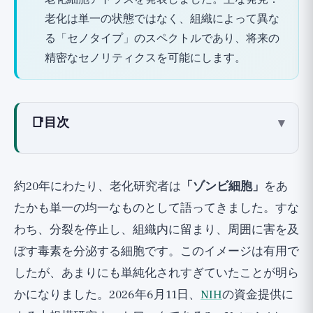
老化は単一の状態ではなく、組織によって異な
る「セノタイプ」のスペクトルであり、将来の
精密なセノリティクスを可能にします。
📑
目次
▾
老化細胞（セネッセンス）とは何か？
老化細胞の「アトラス」とは何か、なぜ必要
約20年にわたり、老化研究者は
「ゾンビ細胞」
をあ
なのか？
たかも単一の均一なものとして語ってきました。すな
主な発見：老化は単一の状態ではなく、スペ
わち、分裂を停止し、組織内に留まり、周囲に害を及
クトルである
ぼす毒素を分泌する細胞です。このイメージは有用で
証拠：アトラスがすでに明らかにしたこと
したが、あまりにも単純化されすぎていたことが明ら
発見1：多臓器にわたるマッピング
かになりました。2026年6月11日、
NIH
の資金提供に
発見2：稀な細胞を特定するためのAIツール