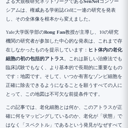
よる大規模研究ネットワークである
SenNet
コンソー
発見3：加齢性疾患を予測する血液バイオマーカ
シアムは、権威ある学術誌
Cell
に一連の研究を発表
ー
し、その全体像を根本から変えました。
発見4：分野のための新しい概念的枠組み
Yale大学医学部の
Rong Fan
教授が主導し、10の研究
これは精密セノリティクスにとって何を意
機関の研究者が参加した中心的な発表は、これまで存
味するのか？
在しなかったものを提示しています：
ヒト体内の老化
これはすでに治療法があることを意味する
細胞の初の包括的アトラス
。これは新しい治療法でも
のか？冷静な見方
臨床試験でもなく、より基本的で長期的に重要なもの
これは基礎研究であり、臨床研究ではない
です：地図です。そして、いつか有害なゾンビ細胞を
老化に対する承認されたセノリティクスはない
正確に除去できるようになることを願うすべての人に
複雑さ自体が警告である
とって、この地図は不可欠な前提条件です。
過剰解釈への注意
この記事では、老化細胞とは何か、このアトラスが正
研究から何を学ぶべきか？
確に何をマッピングしているのか、老化が「状態」で
広い視点
はなく「スペクトル」であるという発見がなぜすべて