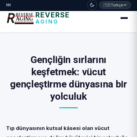
דלג לתוכן הראשי
🧬
🇹🇷
Türkçe
REVERSE
AGING
Gençliğin sırlarını
keşfetmek: vücut
gençleştirme dünyasına bir
yolculuk
Tıp dünyasının kutsal kâsesi olan vücut