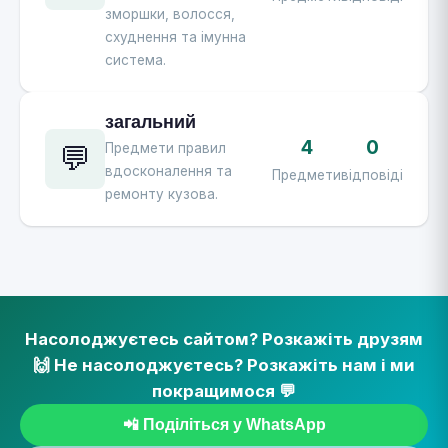
зморшки, волосся,
схуднення та імунна
система.
загальний
4
0
💬
Предмети правил
вдосконалення та
Предмети
відповіді
ремонту кузова.
Насолоджуєтесь сайтом? Розкажіть друзям
🙌 Не насолоджуєтесь? Розкажіть нам і ми
покращимося 💬
📲 Поділіться у WhatsApp