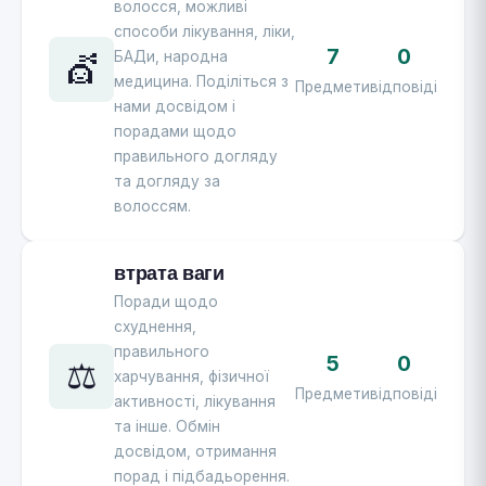
волосся, можливі
способи лікування, ліки,
7
0
💇
БАДи, народна
медицина. Поділіться з
Предмети
відповіді
нами досвідом і
порадами щодо
правильного догляду
та догляду за
волоссям.
втрата ваги
Поради щодо
схуднення,
правильного
5
0
⚖️
харчування, фізичної
Предмети
відповіді
активності, лікування
та інше. Обмін
досвідом, отримання
порад і підбадьорення.