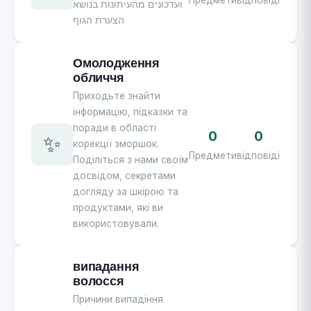
ועדכונים מהעיתונות בנושא
הצערת הגוף
Омолодження
обличчя
Приходьте знайти
інформацію, підказки та
поради в області
0
0
✨
корекції зморшок.
Предмети
відповіді
Поділіться з нами своїм
досвідом, секретами
догляду за шкірою та
продуктами, які ви
використовували.
випадання
волосся
Причини випадіння