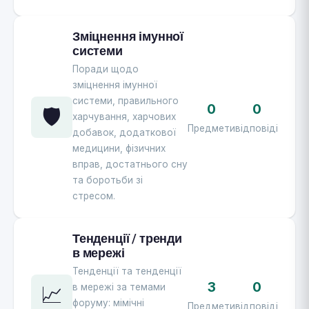
Зміцнення імунної
системи
Поради щодо
зміцнення імунної
системи, правильного
0
0
🛡️
харчування, харчових
Предмети
відповіді
добавок, додаткової
медицини, фізичних
вправ, достатнього сну
та боротьби зі
стресом.
Тенденції / тренди
в мережі
Тенденції та тенденції
3
0
📈
в мережі за темами
форуму: мімічні
Предмети
відповіді