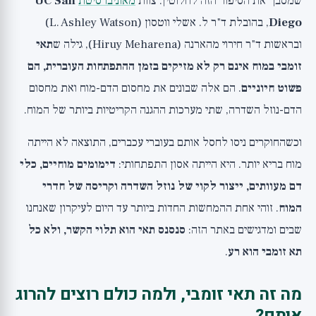
שמסבך את הסיפור הזה לחלוטין. צוות
מאוניברסיטת
UC San
ואילך)
Diego
, בהובלת ד"ר ל. אשלי ווטסון (L. Ashley Watson)
מחקר 4: הצד האפל, סנסנס כן הורס את המחסום
בהזדקנות
ובראשות ד"ר חירוי מהארנה (Hiruy Meharena), גילה ש
תאי
זומבי במוח אינם רק לא מזיקים בזמן ההתפתחות העוברית, הם
מה המשמעות לסנוליטיקה ולמחלות מוח?
פשוט חיוניים
. הם אלה שבונים את מחסום הדם-מוח ואת מחסום
האם זה אומר שצריך להפסיק לחקור סנוליטיקה?
הדם-נוזל השדרה, שתי מערכות ההגנה הקריטיות ביותר של המוח.
זה מחקר בעכברים, לא באדם
הסנוליטיקה לעולם המבוגר עדיין מבטיחה
וכשהחוקרים ניסו לחסל אותם בעוברי עכברים, התוצאה לא הייתה
אין כיום תרופה סנוליטית מאושרת לאדם בריא
מוח בריא יותר. היא הייתה אסון התפתחותי:
דימומים מוחיים, כלי
מה כן לקחת מהמחקר?
דם מעוותים, ייצור לקוי של נוזל השדרה וקריסה של חדרי
המוח
. זוהי אחת ההמחשות החדות ביותר עד היום לעיקרון שאנחנו
הפרספקטיבה הרחבה
שבים ומדגישים באתר הזה:
סנסנס תאי הוא תלוי הקשר, ולא כל
תא זומבי הוא רע
.
מה זה תאי זומבי, ולמה כולם רוצים להרוג
אותם?