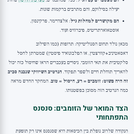
הם מצטברים עם הגיל
: ככל שמתבגרים,
מערכת החיסון
פחות
יעילה בסילוקם, והם מתרבים ברקמות שונות.
הם מקושרים למחלות גיל
: אלצהיימר, פרקינסון,
אוסטאוארתריטיס, פיברוזיס ועוד.
מכאן נולד תחום הסנוליטיקה: תרופות (כמו השילוב
דאסאטיניב+קוורצטין, או הפלבונואיד פיסטין) שמטרתן לחסל
סלקטיבית את תאי הזומבי. ניסויים בעכברים הראו שחיסול כזה יכול
להאריך תוחלת חיים ולשפר תפקוד.
הנרטיב השיווקי שנבנה סביב
זה היה פשוט: זומבים = רע, חיסול = טוב
. המחקר החדש מראה
כמה הנרטיב הזה מסוכן בפשטנותו.
הצד המואר של הזומבים: סנסנס
התפתחותי
הנקודה שלרוב נופלת בין הכיסאות היא שסנסנס אינו רק תופעת