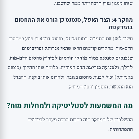
שזהו מנגנון נפוץ הרבה יותר ממה שחשבנו.
מחקר 4: הצד האפל, סנסנס כן הורס את המחסום
בהזדקנות
חשוב לאזן את התמונה. במוח
מבוגר
, סנסנס דווקא כן פוגע במחסום
הדם-מוח. מחקרים קודמים הראו ש
תאי אנדותל ופריציטים
שנכנסים לסנסנס במוח מזדקן תורמים לפירוק מחסום הדם-מוח,
לדלף, ולפגיעה בזרימת הדם המוחית
. כלומר אותו תהליך (סנסנס
באנדותל) יכול לבנות מחסום בעובר, ולהרוס אותו בזקנה. ההבדל
הוא ההקשר, התזמון והסוג המדויק.
מה המשמעות לסנוליטיקה ולמחלות מוח?
ההשלכות של המחקר הזה רחבות הרבה מעבר לביולוגיה
התפתחותית: