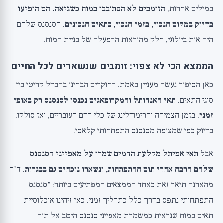
במילים אחרות,
הזומבים לא הסתובבו במוח כשגיאה. הם הופיעו
בדיוק במקום הנכון, בזמן הנכון, בתאים הנכונים
. הסנסנס שלהם
היה אות ביולוגי, חלק מהוראות ההפעלה של בניית המוח.
הממצא הכי לא צפוי: זומבים שנשארים לכל החיים
כאן הסיפור נעשה מעניין באמת. החוקרים הבחינו בהבדל קריטי בין
סוגי התאים.
תאי האנדותל והמקרופאגים נכנסו לסנסנס רק באופן
זמני
, בזמן הצמיחה והרימודלינג של כלי הדם העובריים, ואז סולקו,
בדיוק כפי שמצופה מסנסנס התפתחותי קלאסי.
אבל
תאי אפיתל מקלעת הדמים שמרו על מאפייני הסנסנס
שלהם הרבה אחרי תום ההתפתחות, ונשארו נוכחים גם בבגרות
. ד"ר
מהארנה תיאר זאת כאחד הממצאים המפתיעים ביותר: "סנסנס
התפתחותי נתפס בדרך כלל כתהליך זמני. כאן זיהינו אוכלוסיית
תאים במוח שנראית כמשמרת מאפייני סנסנס היטב אל תוך