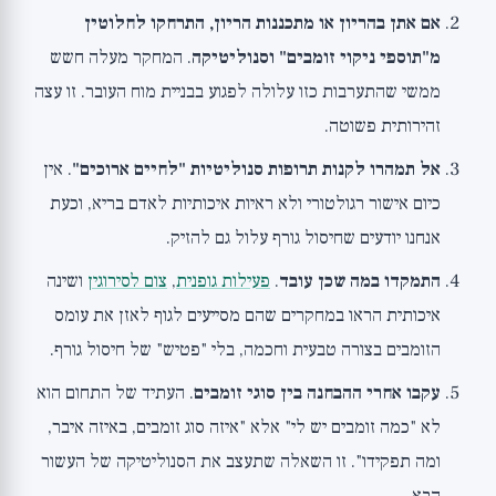
אם אתן בהריון או מתכננות הריון, התרחקו לחלוטין
מ"תוספי ניקוי זומבים" וסנוליטיקה
. המחקר מעלה חשש
ממשי שהתערבות כזו עלולה לפגוע בבניית מוח העובר. זו עצה
זהירותית פשוטה.
אל תמהרו לקנות תרופות סנוליטיות "לחיים ארוכים"
. אין
כיום אישור רגולטורי ולא ראיות איכותיות לאדם בריא, וכעת
אנחנו יודעים שחיסול גורף עלול גם להזיק.
התמקדו במה שכן עובד
.
פעילות גופנית
,
צום לסירוגין
ושינה
איכותית הראו במחקרים שהם מסייעים לגוף לאזן את עומס
הזומבים בצורה טבעית וחכמה, בלי "פטיש" של חיסול גורף.
עקבו אחרי ההבחנה בין סוגי זומבים
. העתיד של התחום הוא
לא "כמה זומבים יש לי" אלא "איזה סוג זומבים, באיזה איבר,
ומה תפקידו". זו השאלה שתעצב את הסנוליטיקה של העשור