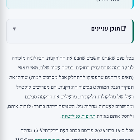
📑
תוכן עניינים
▾
מה זה תאי זומבי, ולמה כולם רוצים להרוג אותם?
הצד המואר של הזומבים: סנסנס התפתחותי
בכל פעם שאנחנו חושבים שהבנו את ההזדקנות, הביולוגיה מזכירה
הקשר למחסום הדם-מוח: מנגנון מפתיע
לנו עד כמה אנחנו עדיין רחוקים. במשך עשור שלם,
תאי זומבי
שלושת סוגי התאים שהופכים לזומבים
(תאים מזדקנים שהפסיקו להתחלק אבל מסרבים למות) שיחקו את
הממצא הכי לא צפוי: זומבים שנשארים לכל החיים
תפקיד הנבל המוחלט בסיפור ההזדקנות. הם מפרישים קוקטייל
הראיות הנוכחיות
רעיל של מולקולות דלקתיות, מרעילים את הרקמה סביבם
ומקושרים לעשרות מחלות גיל. השאיפה הייתה ברורה: לזהות אותם,
מחקר 1: מיפוי הזומבים במוח המתפתח (UC San Diego,
Cell 2026)
ולחסל אותם בעזרת
תרופות סנוליטיות
.
מחקר 2: ניסוי החיסול, מה קורה כשמסירים את הזומבים
אבל ב-16 ביוני 2026 פורסם בכתב העת היוקרתי
Cell
מחקר
מחקר 3: ההקשר הרחב של סנסנס התפתחותי (2013