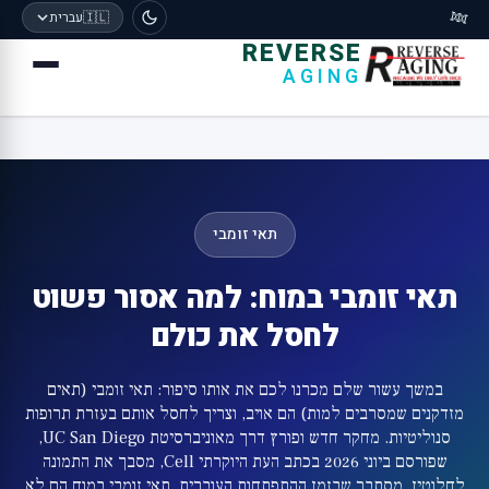
🧬
🇮🇱
עברית
REVERSE
AGING
תאי זומבי
תאי זומבי במוח: למה אסור פשוט
לחסל את כולם
במשך עשור שלם מכרנו לכם את אותו סיפור: תאי זומבי (תאים
מזדקנים שמסרבים למות) הם אויב, וצריך לחסל אותם בעזרת תרופות
סנוליטיות. מחקר חדש ופורץ דרך מאוניברסיטת UC San Diego,
שפורסם ביוני 2026 בכתב העת היוקרתי Cell, מסבך את התמונה
לחלוטין. מסתבר שבזמן ההתפתחות העוברית, תאי זומבי במוח הם לא