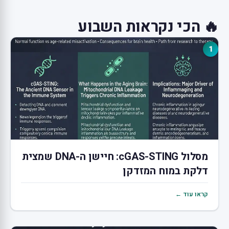
🔥 הכי נקראות השבוע
1
מסלול cGAS-STING: חיישן ה-DNA שמצית
דלקת במוח המזדקן
קראו עוד ←