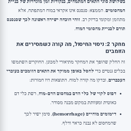
בשלושת סוגי התאים המתמחים, בנקודות זמן מוגדרות של בניית
המחסומים
. הממצא: סנסנס אינו אקראי במוח המתפתח, אלא
מתוזמן ומקומי בדיוק רב.
זוהי הוכחה ישירה ראשונה לכך שסנסנס
תורם לבניית מחסומי המוח
.
מחקר 2: ניסוי החיסול, מה קורה כשמסירים את
הזומבים
זה החלק שהופך את המחקר מתיאורי למכונן. החוקרים השתמשו
בכלים גנטיים כדי
לחסל באופן ממוקד את התאים הזומבים בעוברי
העכברים
, ובדקו מה קורה למוח. התוצאות היו חמורות:
דפוס לקוי של כלי הדם במחסום הדם-מוח
, רשת כלי דם
כאוטית ומעוותת במקום מבנה מסודר.
דימומים מוחיים (hemorrhage)
, סימן ישיר לכך
שהמחסום לא נבנה כראוי ודלף.