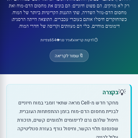
רק לא מזיקים, הם פשוט חיוניים: הם בונים את מחסום הדם-מוח ואת
מחסום הדם-נוזל השדרה, שתי ההגנות הקריטיות ביותר של המוח.
כשהחוקרים חיסלו אותם בעוברי עכברים, התוצאה הייתה הרסנית:
דימומים מוחיים, כלי דם מעוותים וקריסה של חדרי המוח.
⏱️
1
דקות קריאה
✍️
ניר נגר
👁️
654
צפיות
🔖
שמור לקריאה
💡
בקצרה
מחקר חדש מ-Cell מראה שתאי זומבי במוח חיוניים
לבניית מחסום הדם-מוח בזמן ההתפתחות העוברית.
חיסול שלהם גרם לדימומים ולמומים קשים, תזכורת
שסנסנס תלוי הקשר, וחיסול גורף בעזרת סנוליטיקה
עלול להזיק.