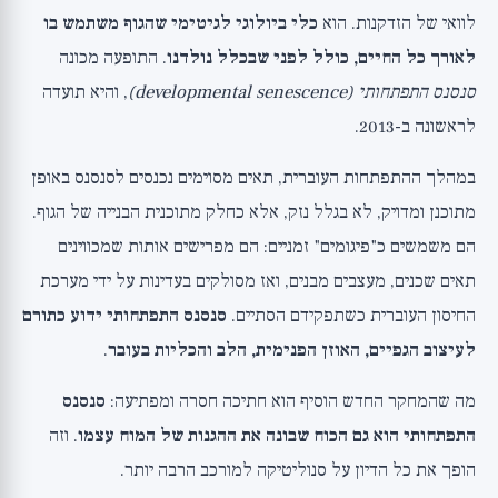
לוואי של הזדקנות. הוא
כלי ביולוגי לגיטימי שהגוף משתמש בו
לאורך כל החיים, כולל לפני שבכלל נולדנו
. התופעה מכונה
סנסנס התפתחותי (developmental senescence)
, והיא תועדה
לראשונה ב-2013.
במהלך ההתפתחות העוברית, תאים מסוימים נכנסים לסנסנס באופן
מתוכנן ומדויק, לא בגלל נזק, אלא כחלק מתוכנית הבנייה של הגוף.
הם משמשים כ"פיגומים" זמניים: הם מפרישים אותות שמכווינים
תאים שכנים, מעצבים מבנים, ואז מסולקים בעדינות על ידי מערכת
החיסון העוברית כשתפקידם הסתיים.
סנסנס התפתחותי ידוע כתורם
לעיצוב הגפיים, האוזן הפנימית, הלב והכליות בעובר
.
מה שהמחקר החדש הוסיף הוא חתיכה חסרה ומפתיעה:
סנסנס
התפתחותי הוא גם הכוח שבונה את ההגנות של המוח עצמו
. וזה
הופך את כל הדיון על סנוליטיקה למורכב הרבה יותר.