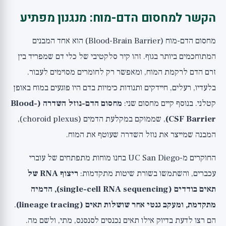
הקשר למחסום הדם-מוח: מנגנון מפתיע
מחסום הדם-מוח (Blood-Brain Barrier) הוא אחד המבנים
המתוחכמים ביותר בגוף. זהו קיר סלקטיבי של כלי דם שמפריד בין
זרם הדם לרקמת המוח, ומאפשר רק לחומרים מסוימים לעבור.
בלעדיו, רעלים, חיידקים ותנודות כימיות בדם היו פוגעים במוח באופן
קטלני. בנוסף קיים מחסום שני:
מחסום הדם-נוזל השדרה (Blood-
CSF Barrier)
, שממוקם במקלעת הדמים (choroid plexus),
המבנה שמייצר את נוזל השדרה שעוטף את המוח.
החוקרים מ-UC San Diego בחנו מוחות מתפתחים של עוברי
עכברים, והשתמשו בשורת שיטות מתקדמות:
ריצוף RNA של
תאים בודדים (single-cell RNA sequencing), הדמיה
מתקדמת, ומעקב גנטי אחר שושלות תאים (lineage tracing)
.
הם רצו לדעת בדיוק אילו תאים נכנסים לסנסנס, מתי, ולשם מה.