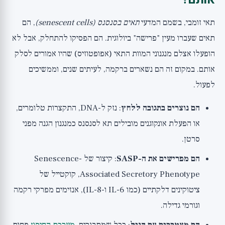
תאי זומבי, בשמם המדעי
תאים בסנסנס (senescent cells)
, הם
תאים שעברו מעין "פרישה" ביולוגית. הם הפסיקו להתחלק, אבל לא
הופעלו אצלם מנגנוני המוות התאי (אפופטוזיס) שהיו אמורים לסלק
אותם. במקום זה הם נשארים ברקמה, לעיתים שנים, וממשיכים
לפעול.
הם נוצרים בתגובה ללחץ
: נזק ל-DNA, התקצרות טלומרים,
או הפעלת אונקוגנים מובילים תא לסנסנס כמנגנון הגנה מפני
סרטן.
הם מפרישים את ה-SASP
: קיצור של Senescence-
Associated Secretory Phenotype, קוקטייל של
ציטוקינים דלקתיים (כמו IL-6 ו-IL-8), אנזימים מפרקי רקמה
וגורמי גדילה.