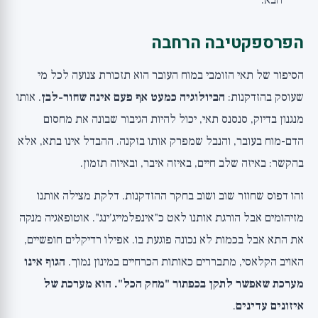
הבא.
הפרספקטיבה הרחבה
הסיפור של תאי הזומבי במוח העובר הוא תזכורת צנועה לכל מי
שעוסק בהזדקנות:
הביולוגיה כמעט אף פעם אינה שחור-לבן
. אותו
מנגנון בדיוק, סנסנס תאי, יכול להיות הגיבור שבונה את מחסום
הדם-מוח בעובר, והנבל שמפרק אותו בזקנה. ההבדל אינו בתא, אלא
בהקשר: באיזה שלב חיים, באיזה איבר, ובאיזה תזמון.
זהו דפוס שחוזר שוב ושוב בחקר ההזדקנות. דלקת מצילה אותנו
מזיהומים אבל הורגת אותנו לאט כ"אינפלמייג'ינג". אוטופאגיה מנקה
את התא אבל בכמות לא נכונה פוגעת בו. אפילו רדיקלים חופשיים,
האויב הקלאסי, מתבררים כאותות הכרחיים במינון נמוך.
הגוף אינו
מערכת שאפשר לתקן בכפתור "מחק הכל". הוא מערכת של
איזונים עדינים
.