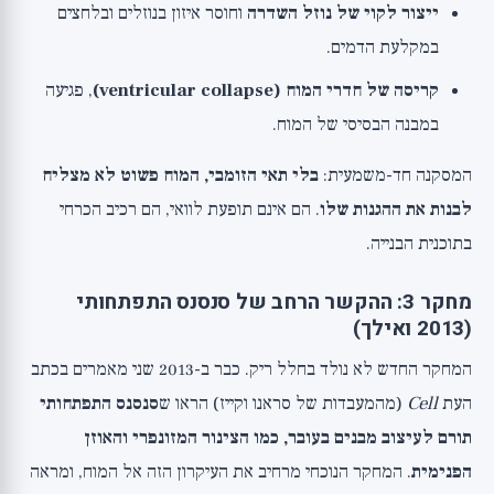
ייצור לקוי של נוזל השדרה
וחוסר איזון בנוזלים ובלחצים
במקלעת הדמים.
קריסה של חדרי המוח (ventricular collapse)
, פגיעה
במבנה הבסיסי של המוח.
המסקנה חד-משמעית:
בלי תאי הזומבי, המוח פשוט לא מצליח
לבנות את ההגנות שלו
. הם אינם תופעת לוואי, הם רכיב הכרחי
בתוכנית הבנייה.
מחקר 3: ההקשר הרחב של סנסנס התפתחותי
(2013 ואילך)
המחקר החדש לא נולד בחלל ריק. כבר ב-2013 שני מאמרים בכתב
העת
Cell
(מהמעבדות של סראנו וקייז) הראו ש
סנסנס התפתחותי
תורם לעיצוב מבנים בעובר, כמו הצינור המזונפרי והאוזן
הפנימית
. המחקר הנוכחי מרחיב את העיקרון הזה אל המוח, ומראה