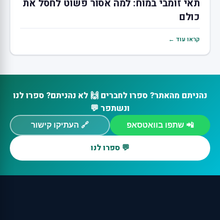
תאי זומבי במוח: למה אסור פשוט לחסל את
כולם
קראו עוד ←
נהניתם מהאתר? ספרו לחברים 🙌 לא נהניתם? ספרו לנו
ונשתפר 💬
📲 שתפו בוואטסאפ
🔗 העתיקו קישור
💬 ספרו לנו