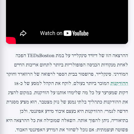
ההרצאה הזו של דיוויד סינקלייר על במת TEDxBoston הפכה
לאחת מנקודות הכניסה הפופולריות ביותר לתחום אריכות החיים
המודרני. סינקלייר, פרופסור בבית הספר לרפואה של הרווארד וחוקר
ההזדקנות
המוכר ביותר בעולם, לוקח את הקהל למסע של כ-18
דקות שמערער על כל מה שלימדו אותנו על הזדקנות. במקום להציג
את ההזדקנות כתהליך בלתי נמנע של נזק מצטבר, הוא מציע מסגרת
חדשה לגמרי: ההזדקנות היא בעצם איבוד מידע אפיגנטי, ולכן
בתיאוריה, ניתן להפוך אותה. השאלה שמובילה את כל ההרצאה היא
פשוטה ועוצמתית: אם נוכל לשחזר את המידע האפיגנטי האבוד,