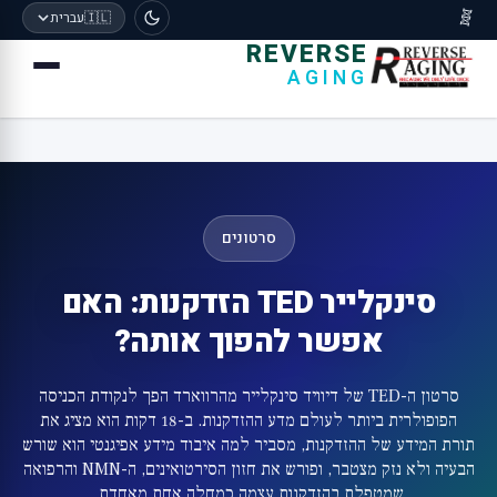
🧬
🇮🇱
עברית
REVERSE
AGING
סרטונים
סינקלייר TED הזדקנות: האם
אפשר להפוך אותה?
סרטון ה-TED של דיוויד סינקלייר מהרווארד הפך לנקודת הכניסה
הפופולרית ביותר לעולם מדע ההזדקנות. ב-18 דקות הוא מציג את
תורת המידע של ההזדקנות, מסביר למה איבוד מידע אפיגנטי הוא שורש
הבעיה ולא נזק מצטבר, ופורש את חזון הסירטואינים, ה-NMN והרפואה
שמטפלת בהזדקנות עצמה כמחלה אחת מאחדת.