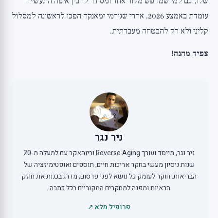
שלו, וגם למי שמחפש מקור אחד ומסודר להבין איפה התעשייה
עומדת באמצע 2026, אחרי שגורמי ימאנקה הפכו לראשונה למסלול
קליני ולא רק להבטחה מעבדתית.
צפיה מהנה!
ניר נגר
ניר נגר, מייסד ועורך Reverse Aging וביוהאקר עם למעלה מ-20
שנות ניסיון מעשי בחקר אריכות חיים, תוספים ואופטימיזציה של
הבריאות. חוקר לעומק כל נושא לפני פרסום, מדרג בכנות את חוזק
הראיות ומפנה למחקרים המקוריים בכל כתבה.
פרופיל מלא ↗