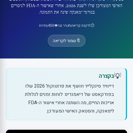
האישי המעודכן שלו לשנת 2026, אחרי שאישור ה-FDA לניסויים
בגורמי ימאנקה שינה את התמונה.
⏱️
1
דקות קריאה
✍️
ניר נגר
👁️
450
צפיות
🔖
שמור לקריאה
💡
בקצרה
דייוויד סינקלייר חושף את פרוטוקול 2026 שלו
בפודקאסט של דיאמנדיס: לוחות זמנים לגלולת
אריכות החיים, מה השתנה אחרי אישור ה-FDA
לימאנקה, והסטאק האישי המעודכן.