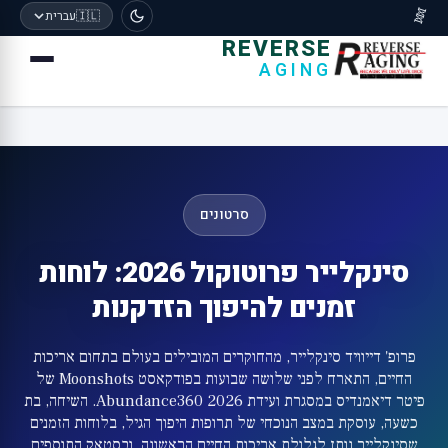
🧬
🇮🇱
עברית
REVERSE
AGING
סרטונים
סינקלייר פרוטוקול 2026: לוחות
זמנים להיפוך הזדקנות
פרופ' דייוויד סינקלייר, מהחוקרים המובילים בעולם בתחום אריכות
החיים, התארח לפני שלושה שבועות בפודקאסט Moonshots של
פיטר דיאמנדיס במסגרת ועידת Abundance360 2026. השיחה, בת
כשעה, עוסקת במצב הנוכחי של תרופות היפוך הגיל, בלוחות הזמנים
שסינקלייר נותן לגלולת אריכות החיים הראשונה, ובסטאק התוספים