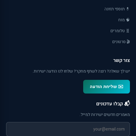
💊 תוספי תזונה
🧠 מוח
🧬 טלומרים
🎬 סרטונים
צור קשר
יש לך שאלה? רוצה לשתף מחקר? שלחו לנו הודעה ישירות.
✉️ שליחת הודעה
📬 קבלו עדכונים
מאמרים חדשים ישירות למייל.