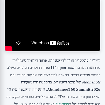
דייוויד סינקלייר חוזר לדיאמנדיס.
פרופ'
דייוויד סינקלייר
מהרווארד, מחבר הספר Lifespan ואחד החוקרים המוכרים בעולם
בתחום אריכות החיים, התארח לפני כשלושה שבועות בפודקאסט
Moonshots
של פיטר דיאמנדיס, בהקלטה חיה מוועידת
Abundance360 Summit 2026
. זו השיחה הראשונה שלו על
המיקרופון מאז אישור ה-FDA לניסויים קליניים בגורמי ימאנקה, ובה
הוא נכנס לעומק של ה
פרוטוקול
האישי שלו בגרסת 2026, של