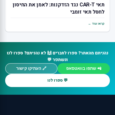
תאי CAR-T נגד הזדקנות: לאמן את החיסון
לחסל תאי זומבי
קראו עוד ←
נהניתם מהאתר? ספרו לחברים 🙌 לא נהניתם? ספרו לנו
ונשתפר 💬
📲 שתפו בוואטסאפ
🔗 העתיקו קישור
💬 ספרו לנו