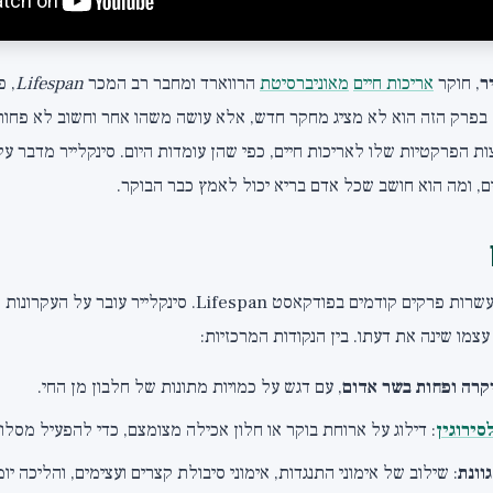
ר
, חוקר
אריכות חיים
מאוניברסיטת
הרווארד ומחבר רב המכר
Lifespan
, פ
בפרק הזה הוא לא מציג מחקר חדש, אלא עושה משהו אחר וחשוב לא פחות:
ת הפרקטיות שלו לאריכות חיים, כפי שהן עומדות היום. סינקלייר מדבר על
, ומה הוא חושב שכל אדם בריא יכול לאמץ כבר הבוקר.
הפרק הוא תמצית של עשרות פרקים קודמים בפודקאסט Lifespan. סי
עצמו שינה את דעתו. בין הנקודות המרכזיות:
קרה ופחות בשר אדום
, עם דגש על כמויות מתונות של חלבון מן החי.
סירוגין
: דילוג על ארוחת בוקר או חלון אכילה מצומצם, כדי להפעיל מסלו
וונת
: שילוב של אימוני התנגדות, אימוני סיבולת קצרים ועצימים, והליכה יומ