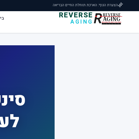
🧬
הצערת הגוף: הארכת תוחלת החיים הבריאה
REVERSE
בי
AGING
סינק
לעש