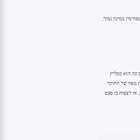
קחת: רסבראטרול עם שומן, מקדמי NAD+ כמו NMN, מטפורמין במינון נמוך,
ק
מה הוא ממליץ
וכזת מפיו של החוקר
, או לצפות בו פעם