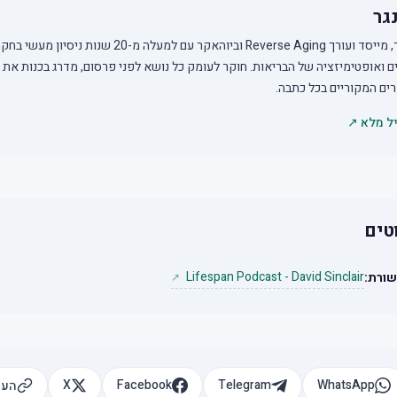
נגר
ניר נגר, מייסד ועורך Reverse Aging וביוהאקר עם למעלה מ-20
 ואופטימיזציה של הבריאות. חוקר לעומק כל נושא לפני פרסום, מדרג בכנות את 
ים המקוריים בכל כתבה.
ל מלא ↗
טים
Lifespan Podcast - David Sinclair
שורת:
↗
X
Facebook
Telegram
WhatsApp
העת