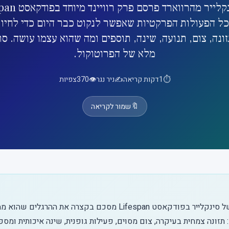
ל הפעולות הפרקטיות שאפשר לנקוט כבר היום כדי לחיות
זונה, צום, תנועה, שינה, תוספים ומה שהוא עצמו עושה. סר
מלא של הפרוטוקול.
⏱️
1
דקות קריאה
✍️
ניר נגר
👁️
370
צפיות
🔖
שמור לקריאה
פרק רוויינד של סינקלייר בפודקאסט Lifespan מסכם בקצרה את ההרגל
: תזונה צמחית בעיקרה, צום מסוים, פעילות גופנית, שינה איכותית ומס