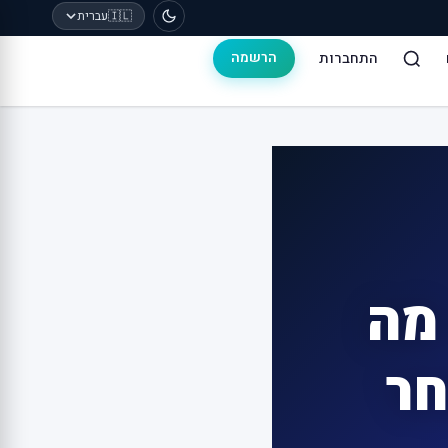
🇮🇱
עברית
התחברות
הרשמה
 מה
חר