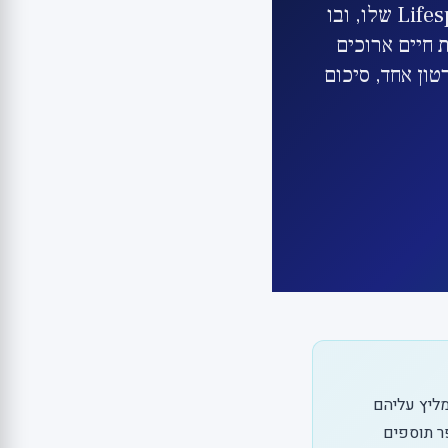
פרופ' דייוויד סינקלייר מהרווארד פרסם פרק רוויינד מיוחד בפודקאסט Lifespan שלו, ובו
 חיים ארוכים
טון אחד, סיכום
ים שהוא ממליץ עליהם
פר תוספים