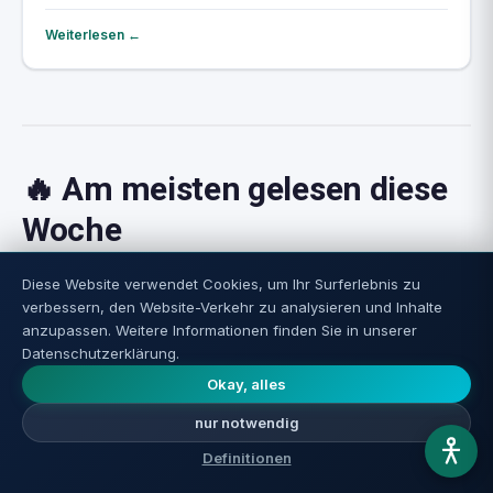
Gedächtnis schädigt
Weiterlesen ←
🔥 Am meisten gelesen diese
Woche
1
Diese Website verwendet Cookies, um Ihr Surferlebnis zu
verbessern, den Website-Verkehr zu analysieren und Inhalte
anzupassen. Weitere Informationen finden Sie in unserer
Datenschutzerklärung.
Okay, alles
nur notwendig
Definitionen