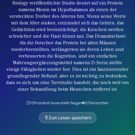
Biology veröffentlichte Studie deutet auf ein Protein
namens Menin im Hypothalamus als einen der
versteckten Treiber des Alterns hin. Wenn seine Werte
mit dem Alter sinken, entzündet sich das Gehirn, das
Gedächtnis wird beeinträchtigt, die Knochen werden
schwächer und die Haut dünnt aus. Das Dramatischste:
Als die Forscher das Protein bei alten Mäusen
wiederherstellten, verlängerten sie deren Leben und
verbesserten die Kognition, und ein einfaches
Nahrungsergänzungsmittel namens D-Serin stellte
einige Fähigkeiten wieder her. Dies ist ein faszinierender
grundlegender Befund, aber es ist wichtig zu bedenken,
dass es sich um eine Tierstudie handelt, die noch weit von
einer Behandlung beim Menschen entfernt ist.
⏱️
12
Protokoll lesen
✍️
Nir Nagar
👁️
525
Ansichten
🔖
Zum Lesen speichern