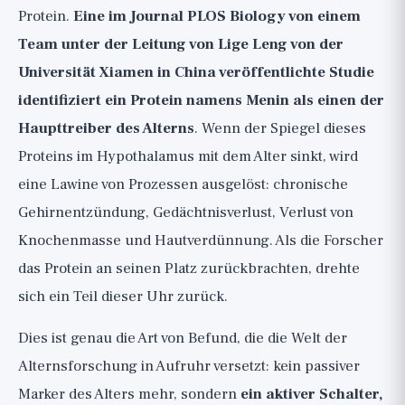
Sollte man loslaufen und D-Serin
Protein.
Eine im Journal PLOS Biology von einem
kaufen?
Team unter der Leitung von Lige Leng von der
Was kann man aus der Studie
Universität Xiamen in China veröffentlichte Studie
mitnehmen?
identifiziert ein Protein namens Menin als einen der
Die breitere Perspektive
Haupttreiber des Alterns
. Wenn der Spiegel dieses
Proteins im Hypothalamus mit dem Alter sinkt, wird
eine Lawine von Prozessen ausgelöst: chronische
Gehirnentzündung, Gedächtnisverlust, Verlust von
Knochenmasse und Hautverdünnung. Als die Forscher
das Protein an seinen Platz zurückbrachten, drehte
sich ein Teil dieser Uhr zurück.
Dies ist genau die Art von Befund, die die Welt der
Alternsforschung in Aufruhr versetzt: kein passiver
Marker des Alters mehr, sondern
ein aktiver Schalter,