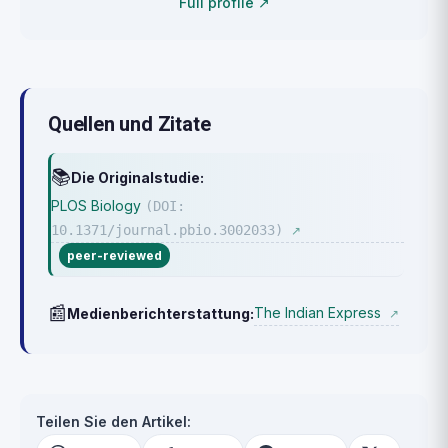
Full profile ↗
Quellen und Zitate
📚
Die Originalstudie:
PLOS Biology
(DOI:
10.1371/journal.pbio.3002033)
↗
peer-reviewed
📰
The Indian Express
Medienberichterstattung:
↗
Teilen Sie den Artikel: