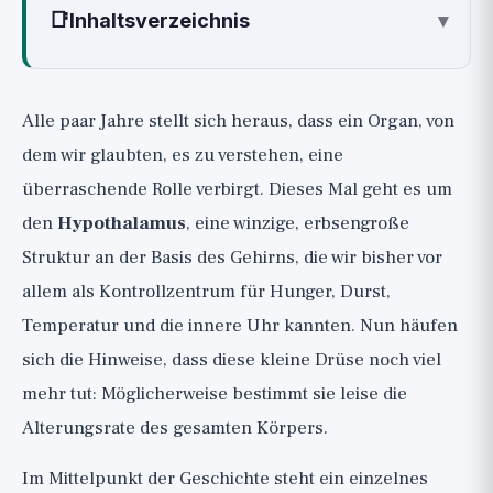
📑
Inhaltsverzeichnis
▾
Was ist das Protein Menin?
Der Zusammenhang mit dem Altern: Ein
Alle paar Jahre stellt sich heraus, dass ein Organ, von
überraschender Mechanismus
dem wir glaubten, es zu verstehen, eine
Die aktuellen Beweise
überraschende Rolle verbirgt. Dieses Mal geht es um
Studie 1: Menin-Rückgang beschleunigt
den
Hypothalamus
, eine winzige, erbsengroße
vorzeitige Alterung, 2023
Struktur an der Basis des Gehirns, die wir bisher vor
Studie 2: Wiederherstellung von Menin kehrt
allem als Kontrollzentrum für Hunger, Durst,
Prozesse bei alten Mäusen um
Temperatur und die innere Uhr kannten. Nun häufen
Studie 3: D-Serin-Ergänzung stellt Gedächtnis
sich die Hinweise, dass diese kleine Drüse noch viel
wieder her
mehr tut: Möglicherweise bestimmt sie leise die
Studie 4: Ein Hinweis aus menschlichen Proben
Alterungsrate des gesamten Körpers.
Was ist mit Alzheimer und anderen
Gehirnerkrankungen?
Im Mittelpunkt der Geschichte steht ein einzelnes