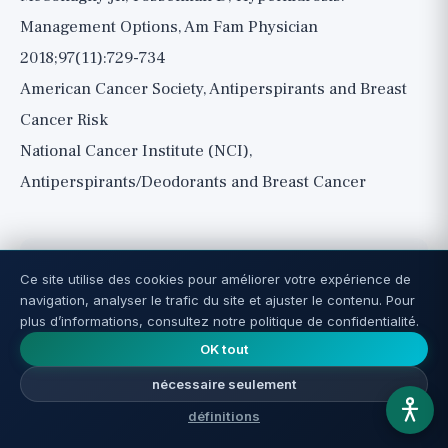
Management Options, Am Fam Physician
2018;97(11):729-734
American Cancer Society, Antiperspirants and Breast
Cancer Risk
National Cancer Institute (NCI),
Antiperspirants/Deodorants and Breast Cancer
Ce site utilise des cookies pour améliorer votre expérience de
navigation, analyser le trafic du site et ajuster le contenu. Pour
plus d’informations, consultez notre politique de confidentialité.
Nir Nagar
OK tout
nécessaire seulement
Nir Nagar, fondateur et rédacteur de Reverse Aging
et biohacker fort de plus de 20 ans d'expérience
définitions
pratique dans la recherche sur la longévité, les