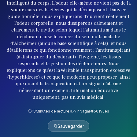
intelligent du corps. L'odeur elle-même ne vient pas de la
sueur mais des bactéries qui la décomposent. Dans ce
guide honnête, nous expliquerons d'où vient réellement
l'odeur corporelle, nous dissiperons calmement et
clairement le mythe selon lequel l'aluminium dans le
déodorant cause le cancer du sein ou la maladie
d'Alzheimer (aucune base scientifique à cela), et nous
détaillerons ce qui fonctionne vraiment : l'antitranspirant
(à distinguer du déodorant), l'hygiène, les tissus
respirants et la gestion des déclencheurs. Nous
expliquerons ce qu'est la véritable transpiration excessive
(hyperhidrose) et ce que le médecin peut proposer, ainsi
que quand la transpiration est un signal d'alarme
nécessitant un examen. Information éducative
uniquement, pas un avis médical.
⏱️
18
Minutes de lecture
✍️
Nir Nagar
👁️
501
Vues
🔖
Sauvegarder