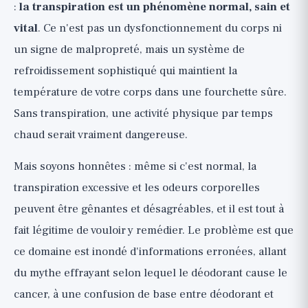
:
la transpiration est un phénomène normal, sain et
Les bases qui fonctionnent :
vital
. Ce n'est pas un dysfonctionnement du corps ni
antitranspirant, hygiène, tissus et
un signe de malpropreté, mais un système de
déclencheurs (🟢)
refroidissement sophistiqué qui maintient la
D'abord : le déodorant n'est pas un
température de votre corps dans une fourchette sûre.
antitranspirant
Sans transpiration, une activité physique par temps
Le conseil qui change tout : appliquer
chaud serait vraiment dangereuse.
l'antitranspirant le soir
Le reste des bases solides (🟢)
Mais soyons honnêtes : même si c'est normal, la
"Déodorant naturel" : que fait-il vraiment
transpiration excessive et les odeurs corporelles
(🟡)
peuvent être gênantes et désagréables, et il est tout à
Véritable transpiration excessive
fait légitime de vouloir y remédier. Le problème est que
(hyperhidrose) : quand cela dépasse les
ce domaine est inondé d'informations erronées, allant
bases
du mythe effrayant selon lequel le déodorant cause le
Signaux d'alarme : quand la transpiration
cancer, à une confusion de base entre déodorant et