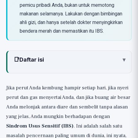
pemicu pribadi Anda, bukan untuk memotong
makanan selamanya. Lakukan dengan bimbingan
ahli gizi, dan hanya setelah dokter menyingkirkan
bendera merah dan memastikan itu IBS.
📑
Daftar isi
▾
Apa itu Sindrom Usus Sensitif (IBS)?
Apa itu FODMAP?
Jika perut Anda kembung hampir setiap hari, jika nyeri
Mengapa Diet FODMAP Berbasis Ilmiah?
perut dan gas menyertai Anda, dan jika buang air besar
Tiga Fase Diet FODMAP
Anda melonjak antara diare dan sembelit tanpa alasan
yang jelas, Anda mungkin berhadapan dengan
Fase 1: Eliminasi (Elimination)
Sindrom Usus Sensitif (IBS)
. Ini adalah salah satu
Fase 2: Reintroduksi Terstruktur
(Reintroduction)
masalah pencernaan paling umum di dunia, ini nyata,