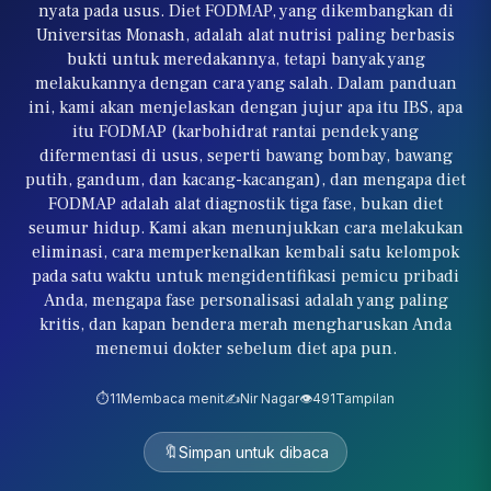
nyata pada usus. Diet FODMAP, yang dikembangkan di
Universitas Monash, adalah alat nutrisi paling berbasis
bukti untuk meredakannya, tetapi banyak yang
melakukannya dengan cara yang salah. Dalam panduan
ini, kami akan menjelaskan dengan jujur apa itu IBS, apa
itu FODMAP (karbohidrat rantai pendek yang
difermentasi di usus, seperti bawang bombay, bawang
putih, gandum, dan kacang-kacangan), dan mengapa diet
FODMAP adalah alat diagnostik tiga fase, bukan diet
seumur hidup. Kami akan menunjukkan cara melakukan
eliminasi, cara memperkenalkan kembali satu kelompok
pada satu waktu untuk mengidentifikasi pemicu pribadi
Anda, mengapa fase personalisasi adalah yang paling
kritis, dan kapan bendera merah mengharuskan Anda
menemui dokter sebelum diet apa pun.
⏱️
11
Membaca menit
✍️
Nir Nagar
👁️
491
Tampilan
🔖
Simpan untuk dibaca