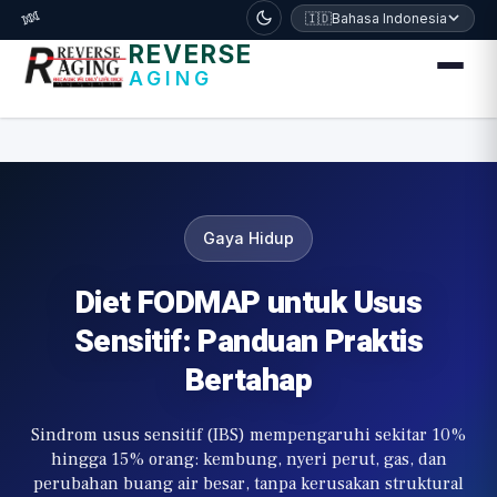
דלג לתוכן הראשי
🧬
🇮🇩
Bahasa Indonesia
REVERSE
AGING
Gaya Hidup
Diet FODMAP untuk Usus
Sensitif: Panduan Praktis
Bertahap
Sindrom usus sensitif (IBS) mempengaruhi sekitar 10%
hingga 15% orang: kembung, nyeri perut, gas, dan
perubahan buang air besar, tanpa kerusakan struktural