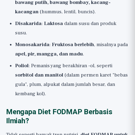
bawang putih, bawang bombay, kacang-
kacangan
(hummus, lentil, buncis).
Disakarida
:
Laktosa
dalam susu dan produk
susu.
Monosakarida
:
Fruktosa berlebih
, misalnya pada
apel, pir, mangga, dan madu
.
Poliol
: Pemanis yang berakhiran -ol, seperti
sorbitol dan manitol
(dalam permen karet "bebas
gula", plum, alpukat dalam jumlah besar, dan
kembang kol).
Mengapa Diet FODMAP Berbasis
Ilmiah?
Tidak seperti banyak tren nutrisi,
diet FODMAP untuk