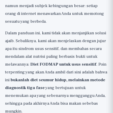
Fase 3: Personalisasi (Personalization)
namun menjadi subjek kebingungan besar: setiap
Cara Mengidentifikasi Pemicu Pribadi
orang di internet menawarkan Anda untuk memotong
Anda
sesuatu yang berbeda.
Mengapa Sebaiknya Melakukannya
Dalam panduan ini, kami tidak akan menjanjikan solusi
dengan Ahli Gizi
ajaib. Sebaliknya, kami akan menjelaskan dengan jujur
Kapan Harus ke Dokter: Bendera Merah
apa itu sindrom usus sensitif, dan membahas secara
Kesimpulan: Pendekatan Jujur untuk Diet
mendalam alat nutrisi paling berbasis bukti untuk
FODMAP
melawannya:
Diet FODMAP untuk usus sensitif
. Poin
terpenting yang akan Anda ambil dari sini adalah bahwa
ini
bukanlah diet seumur hidup, melainkan metode
diagnostik tiga fase
yang bertujuan untuk
menemukan apa yang sebenarnya mengganggu Anda,
sehingga pada akhirnya Anda bisa makan sebebas
mungkin.