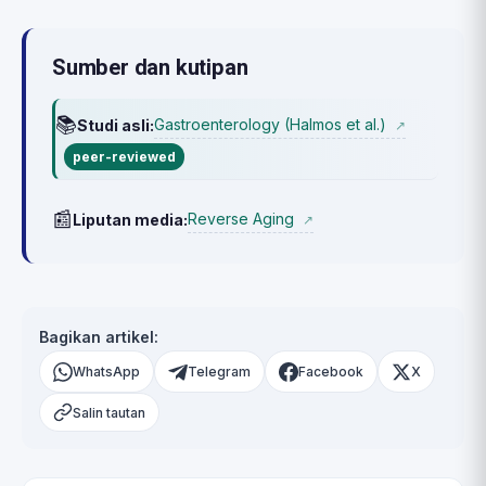
Sumber dan kutipan
📚
Gastroenterology (Halmos et al.)
Studi asli:
↗
peer-reviewed
📰
Reverse Aging
Liputan media:
↗
Bagikan artikel:
WhatsApp
Telegram
Facebook
X
Salin tautan