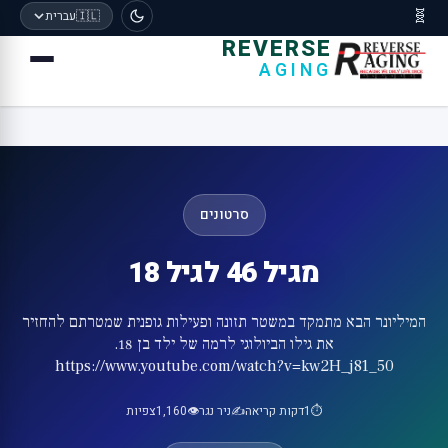
🧬
🇮🇱
עברית
REVERSE
AGING
סרטונים
מגיל 46 לגיל 18
המיליונר הבא מתמקד במשטר תזונה ופעילות גופנית שמטרתם להחזיר
את גילו הביולוגי לרמה של ילד בן 18.
https://www.youtube.com/watch?v=kw2H_j81_50
⏱️
1
דקות קריאה
✍️
ניר נגר
👁️
1,160
צפיות