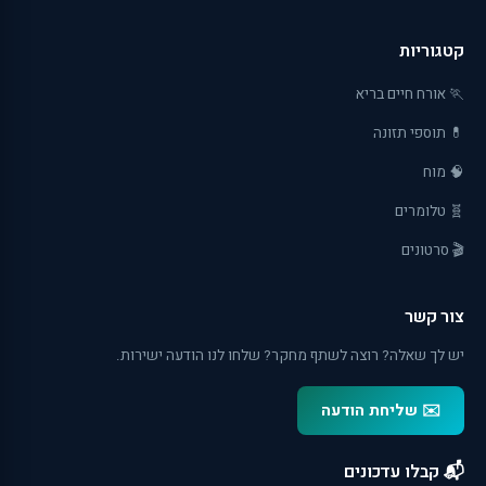
קטגוריות
🏃 אורח חיים בריא
💊 תוספי תזונה
🧠 מוח
🧬 טלומרים
🎬 סרטונים
צור קשר
יש לך שאלה? רוצה לשתף מחקר? שלחו לנו הודעה ישירות.
✉️ שליחת הודעה
📬 קבלו עדכונים