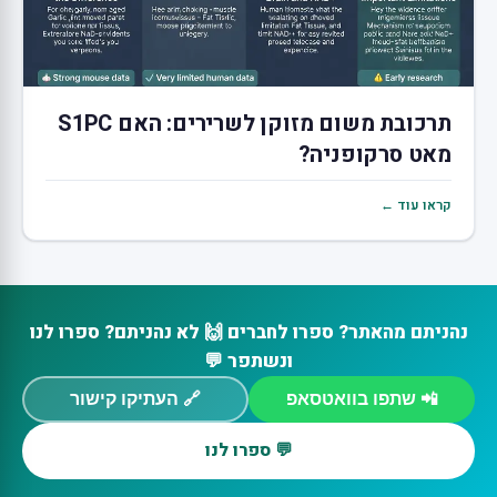
תרכובת משום מזוקן לשרירים: האם S1PC
מאט סרקופניה?
קראו עוד ←
נהניתם מהאתר? ספרו לחברים 🙌 לא נהניתם? ספרו לנו
ונשתפר 💬
📲 שתפו בוואטסאפ
🔗 העתיקו קישור
💬 ספרו לנו