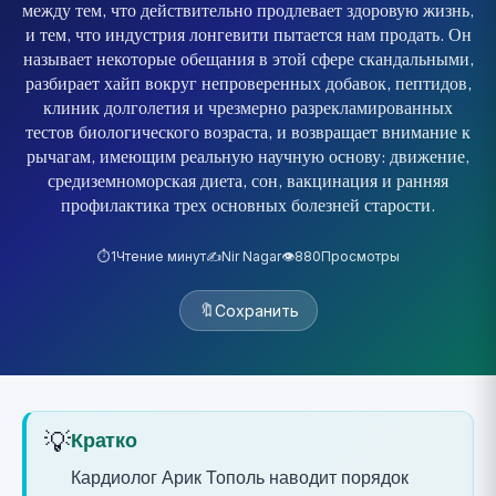
между тем, что действительно продлевает здоровую жизнь,
и тем, что индустрия лонгевити пытается нам продать. Он
называет некоторые обещания в этой сфере скандальными,
разбирает хайп вокруг непроверенных добавок, пептидов,
клиник долголетия и чрезмерно разрекламированных
тестов биологического возраста, и возвращает внимание к
рычагам, имеющим реальную научную основу: движение,
средиземноморская диета, сон, вакцинация и ранняя
профилактика трех основных болезней старости.
⏱️
1
Чтение минут
✍️
Nir Nagar
👁️
880
Просмотры
🔖
Сохранить
💡
Кратко
Кардиолог Арик Тополь наводит порядок